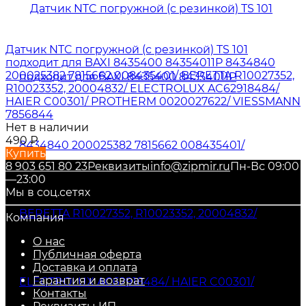
Датчик NTC погружной (с резинкой) TS 101
подходит для BAXI 8435400 84354011P 8434840
200025382 7815662 008435401/ BERETTA R10027352,
R10023352, 20004832/ ELECTROLUX AC62918484/
HAIER C00301/ PROTHERM 0020027622/ VIESSMANN
7856844
Нет в наличии
490
₽
Купить
8 903 651 80 23
Реквизиты
info@zipmir.ru
Пн-Вс 09:00
—23:00
Мы в соц.сетях
Компания
О нас
Публичная оферта
Доставка и оплата
Гарантия и возврат
Контакты