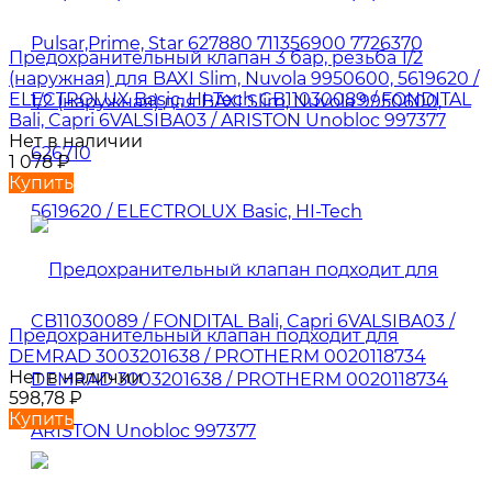
Предохранительный клапан 3 бар, резьба 1/2
(наружная) для BAXI Slim, Nuvola 9950600, 5619620 /
ELECTROLUX Basic, HI-Tech CB11030089 / FONDITAL
Bali, Capri 6VALSIBA03 / ARISTON Unobloc 997377
Нет в наличии
1 078
₽
Купить
Предохранительный клапан подходит для
DEMRAD 3003201638 / PROTHERM 0020118734
Нет в наличии
598,78
₽
Купить