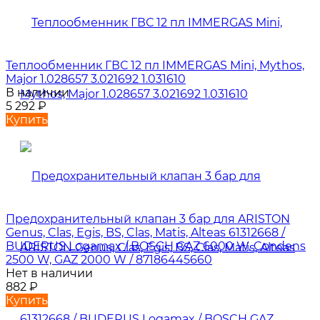
Теплообменник ГВС 12 пл IMMERGAS Mini, Mythos,
Major 1.028657 3.021692 1.031610
В наличии
5 292
₽
Купить
Предохранительный клапан 3 бар для ARISTON
Genus, Clas, Egis, BS, Clas, Matis, Alteas 61312668 /
BUDERUS Logamax / BOSCH GAZ 6000 W, Condens
2500 W, GAZ 2000 W / 87186445660
Нет в наличии
882
₽
Купить