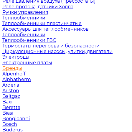
Реле давления воздуха (прессостаты)
Реле протока, датчики Холла
Ручки управления
Теплообменники
Теплообменники пластинчатые
Аксессуары для теплообменников
Теплообменники
Теплообменники ГВС
Термостаты перегрева и безопасности
Циркуляционные насосы, улитки, двигатели
Электроды
Электронные платы
Бренды
Alpenhoff
Alphatherm
Arderia
Ariston
Baltgaz
Baxi
Beretta
Biasi
Bongioanni
Bosch
Buderus