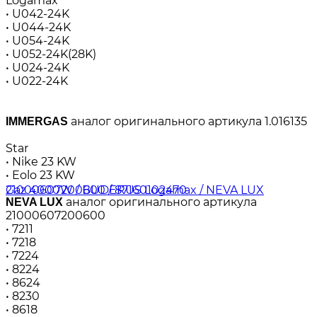
Logamax
• U042-24K
• U044-24K
• U054-24K
• U052-24K(28K)
• U024-24K
• U022-24K
аналог оригинального артикула 1.016135
IMMERGAS
Star
• Nike 23 KW
• Eolo 23 KW
аналог оригинального артикула
NEVA LUX
21000607200600
• 7211
• 7218
• 7224
• 8224
• 8624
• 8230
• 8618