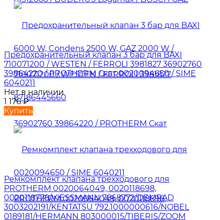
Предохранительный клапан 3 бар для BAXI
710071200 / WESTEN / FERROLI 3981827 36902760
39864220 / PROTHERM Скат 0020094650 / SIME
6040211
Нет в наличии
1 176
₽
Купить
Ремкомплект клапана трехходового для
PROTHERM 0020064049, 0020118698,
0020118778/VIESSMANN 7868772/DEMRAD
3003202191/KENTATSU 792.1000000616/NOBEL
0189181/HERMANN 803000015/TIBERIS/ZOOM