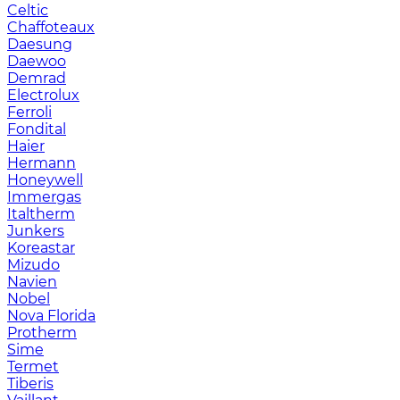
Celtic
Chaffoteaux
Daesung
Daewoo
Demrad
Electrolux
Ferroli
Fondital
Haier
Hermann
Honeywell
Immergas
Italtherm
Junkers
Koreastar
Mizudо
Navien
Nobel
Nova Florida
Protherm
Sime
Termet
Tiberis