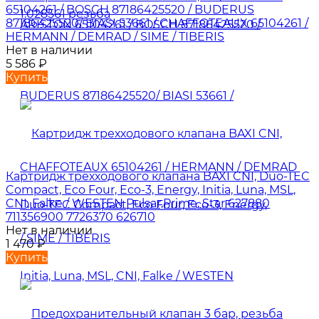
65104261 / BOSCH 87186425520 / BUDERUS
87186425520/ BIASI 53661 / CHAFFOTEAUX 65104261 /
HERMANN / DEMRAD / SIME / TIBERIS
Нет в наличии
5 586
₽
Купить
Картридж трехходового клапана BAXI CNI, Duo-TEC
Compact, Eco Four, Eco-3, Energy, Initia, Luna, MSL,
CNI, Falke / WESTEN Pulsar,Prime, Star 627880
711356900 7726370 626710
Нет в наличии
1 470
₽
Купить