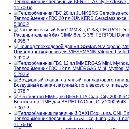
Теплообменник первичный BERETTA City, Exclusive
14 700
₽
Теплообменник ГВС 20 пл JUNKERS Ceraclass excell
5 880
₽
Расширительный бак CIMM 8 л, G 3/8, FERROLI Domina
4 998
₽
Привод трехходовой для VIESSMANN Vitopend, Vito
3 920
₽
Теплообменник ГВС 12 пл IMMERGAS Mini, Mythos, Ma
5 292
₽
Воздушный клапан латунный, поплавкового типа д
1 078
₽
Вентилятор FIME для BERETTA Ciao, City 20005543
7 007
₽
Теплообменник первичный BAXI Eco, Luna, CNI, Energy
11 760
₽