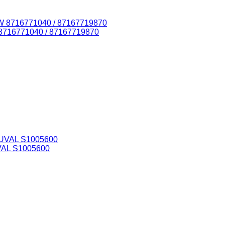
8716771040 / 87167719870
VAL S1005600