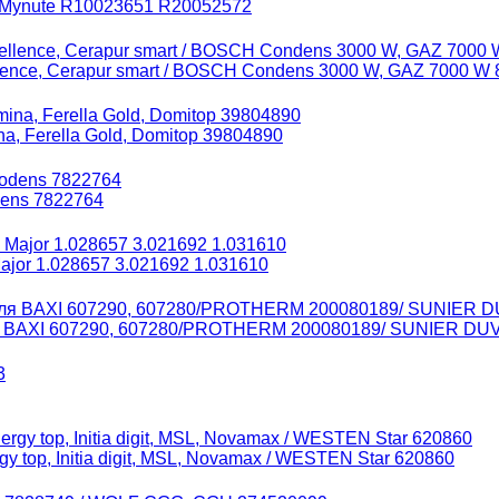
, Mynute R10023651 R20052572
ence, Cerapur smart / BOSCH Condens 3000 W, GAZ 7000 W 
, Ferella Gold, Domitop 39804890
dens 7822764
jor 1.028657 3.021692 1.031610
ля BAXI 607290, 607280/PROTHERM 200080189/ SUNIER DU
 top, Initia digit, MSL, Novamax / WESTEN Star 620860