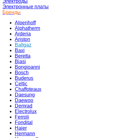
Электроды
Электронные платы
Бренды
Alpenhoff
Alphatherm
Arderia
Ariston
Baltgaz
Baxi
Beretta
Biasi
Bongioanni
Bosch
Buderus
Celtic
Chaffoteaux
Daesung
Daewoo
Demrad
Electrolux
Ferroli
Fondital
Haier
Hermann