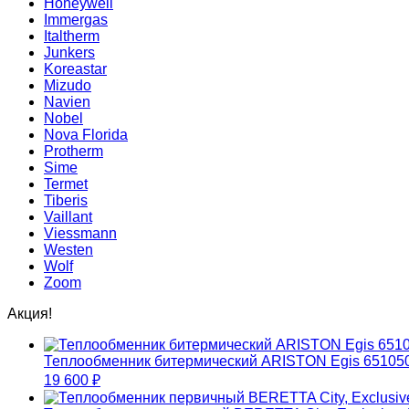
Honeywell
Immergas
Italtherm
Junkers
Koreastar
Mizudо
Navien
Nobel
Nova Florida
Protherm
Sime
Termet
Tiberis
Vaillant
Viessmann
Westen
Wolf
Zoom
Акция!
Теплообменник битермический ARISTON Egis 65105
19 600
₽