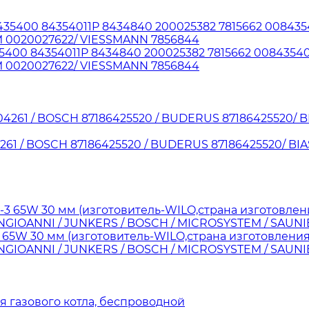
5400 84354011P 8434840 200025382 7815662 008435401
 0020027622/ VIESSMANN 7856844
261 / BOSCH 87186425520 / BUDERUS 87186425520/ BIA
 65W 30 мм (изготовитель-WILO,страна изготовления
ONGIOANNI / JUNKERS / BOSCH / MICROSYSTEM / SAU