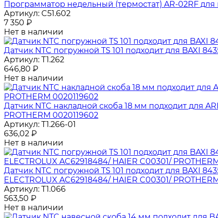
Программатор недельный (термостат) AR-02RF для 
Артикул:
C51.602
7 350
₽
Нет в наличии
Датчик NTC погружной TS 101 подходит для BAXI 84
Артикул:
T1.262
646,80
₽
Нет в наличии
Датчик NTC накладной скоба 18 мм подходит для ARI
PROTHERM 0020119602
Артикул:
T1.266-01
636,02
₽
Нет в наличии
Датчик NTC погружной TS 101 подходит для BAXI 843
ELECTROLUX AC62918484/ HAIER C00301/ PROTHERM
Артикул:
T1.066
563,50
₽
Нет в наличии