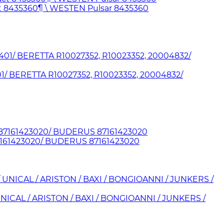
t 8435360¶ \ WESTEN Pulsar 8435360
/ BERETTA R10027352, R10023352, 20004832/
7161423020/ BUDERUS 87161423020
ICAL / ARISTON / BAXI / BONGIOANNI / JUNKERS /