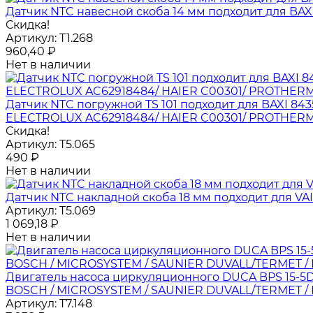
Датчик NTC навесной скоба 14 мм подходит для BAXI 
Скидка!
Артикул:
T1.268
960,40
₽
Нет в наличии
Датчик NTC погружной TS 101 подходит для BAXI 843
ELECTROLUX AC62918484/ HAIER C00301/ PROTHERM
Скидка!
Артикул:
T5.065
490
₽
Нет в наличии
Датчик NTC накладной скоба 18 мм подходит для V
Артикул:
T5.069
1 069,18
₽
Нет в наличии
Двигатель насоса циркуляционного DUCA BPS 15-5D 
BOSCH / MICROSYSTEM / SAUNIER DUVALL/TERMET / 
Артикул:
T7.148