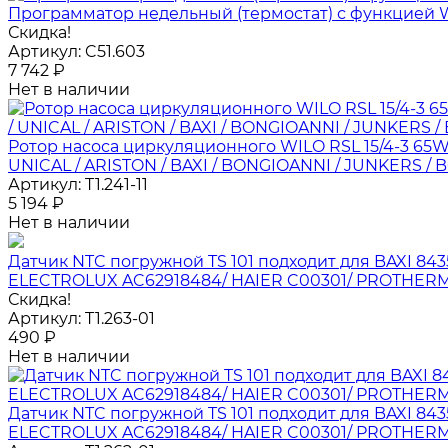
Программатор недельный (термостат) с функцией W
Скидка!
Артикул:
C51.603
7 742
₽
Нет в наличии
Ротор насоса циркуляционного WILO RSL 15/4-3 65
UNICAL / ARISTON / BAXI / BONGIOANNI / JUNKERS
Артикул:
T1.241-11
5 194
₽
Нет в наличии
Датчик NTC погружной TS 101 подходит для BAXI 843
ELECTROLUX AC62918484/ HAIER C00301/ PROTHERM
Скидка!
Артикул:
T1.263-01
490
₽
Нет в наличии
Датчик NTC погружной TS 101 подходит для BAXI 843
ELECTROLUX AC62918484/ HAIER C00301/ PROTHERM