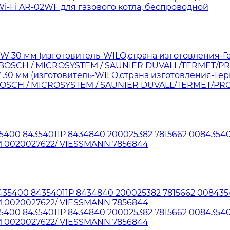
i-Fi AR-02WF для газового котла, беспроводной
W 30 мм (изготовитель-WILO,страна изготовления-Ге
 / BOSCH / MICROSYSTEM / SAUNIER DUVALL/TERMET/
5400 84354011P 8434840 200025382 7815662 008435401
 0020027622/ VIESSMANN 7856844
5400 84354011P 8434840 200025382 7815662 008435401
 0020027622/ VIESSMANN 7856844