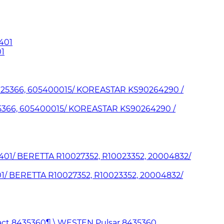
1
25366, 605400015/ KOREASTAR KS90264290 /
/ BERETTA R10027352, R10023352, 20004832/