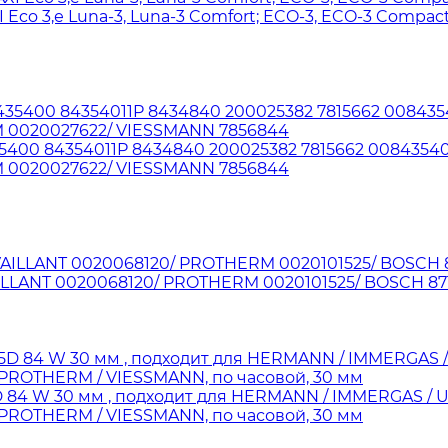
Eco 3,е Luna-3, Luna-3 Comfort; ECO-3, ECO-3 Compac
5400 84354011P 8434840 200025382 7815662 008435401
 0020027622/ VIESSMANN 7856844
AILLANT 0020068120/ PROTHERM 0020101525/ BOSCH 8
84 W 30 мм , подходит для HERMANN / IMMERGAS / UN
PROTHERM / VIESSMANN, по часовой, 30 мм