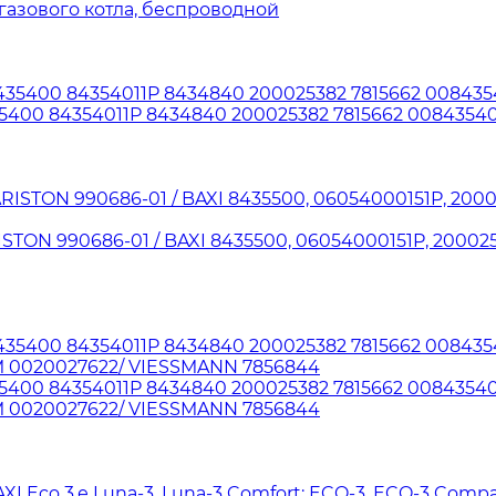
газового котла, беспроводной
35400 84354011P 8434840 200025382 7815662 00843540
STON 990686-01 / BAXI 8435500, 06054000151P, 2000
5400 84354011P 8434840 200025382 7815662 008435401
 0020027622/ VIESSMANN 7856844