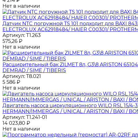
4 214
₽
Нет в наличии
Датчик NTC погружной TS 101 подходит для BAXI 843
ELECTROLUX AC62918484/ HAIER C00301/ PROTHERM
Артикул:
T1.263
575,26
₽
Нет в наличии
Расширительный бак ZILMET 8л, G3\8 ARISTON 65104
DEMRAD / SIME / TIBERIS
Артикул:
T8.021
5 586
₽
Нет в наличии
Двигатель насоса циркуляционного WILO RSL 15/4-3
HERMANN/IMMERGAS / UNICAL / ARISTON / BAXI / B
Артикул:
T1.241-01
14 023,80
₽
Нет в наличии