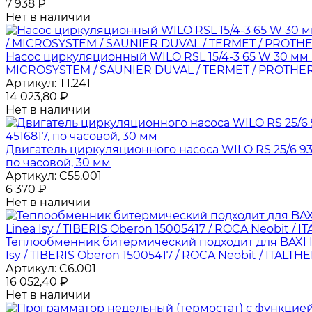
7 938
₽
Нет в наличии
Насос циркуляционный WILO RSL 15/4-3 65 W 30 мм 
MICROSYSTEM / SAUNIER DUVAL / TERMET / PROTHERM
Артикул:
T1.241
14 023,80
₽
Нет в наличии
Двигатель циркуляционного насоса WILO RS 25/6 
по часовой, 30 мм
Артикул:
C55.001
6 370
₽
Нет в наличии
Теплообменник битермический подходит для BAXI Init
Isy / TIBERIS Oberon 15005417 / ROCA Neobit / ITALTHE
Артикул:
C6.001
16 052,40
₽
Нет в наличии