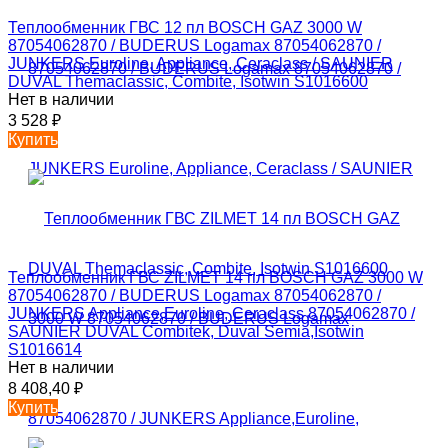
Теплообменник ГВС 12 пл BOSCH GAZ 3000 W
87054062870 / BUDERUS Logamax 87054062870 /
JUNKERS Euroline, Appliance, Ceraclass / SAUNIER
DUVAL Themaclassic, Combite, Isotwin S1016600
Нет в наличии
3 528
₽
Купить
Теплообменник ГВС ZILMET 14 пл BOSCH GAZ 3000 W
87054062870 / BUDERUS Logamax 87054062870 /
JUNKERS Appliance,Euroline, Ceraclass 87054062870 /
SAUNIER DUVAL Combitek, Duval Semia,Isotwin
S1016614
Нет в наличии
8 408,40
₽
Купить