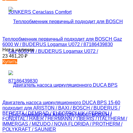
Теплообменник первичный подходит для BOSCH Gaz
6000 W / BUDERUS Logamax U072 / 87186439830
Нет в наличии
23 461,20
₽
Купить
Двигатель насоса циркуляционного DUCA BPS 15-60
подходит для ARISTON / BAXI / BOSCH / BUDERUS /
BERETTA / DEMRAD / ELECTROLUX / FERROLI /
FONDITAL / HAIER / HERMANN / TIBERIS / ITALTHERM /
IMMERGAS / MIZUDO / NOVA FLORIDA / PROTHERM /
POLYKRAFT / SAUNIER