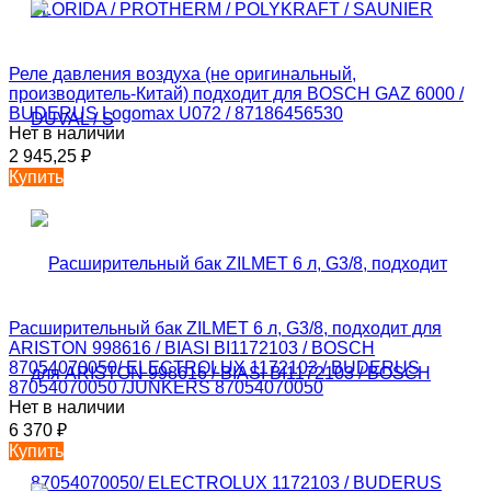
Реле давления воздуха (не оригинальный,
производитель-Китай) подходит для BOSCH GAZ 6000 /
BUDERUS Logomax U072 / 87186456530
Нет в наличии
2 945,25
₽
Купить
Расширительный бак ZILMET 6 л, G3/8, подходит для
ARISTON 998616 / BIASI BI1172103 / BOSCH
87054070050/ ELECTROLUX 1172103 / BUDERUS
87054070050 /JUNKERS 87054070050
Нет в наличии
6 370
₽
Купить