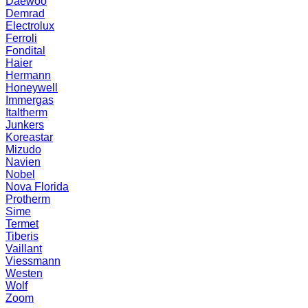
Daewoo
Demrad
Electrolux
Ferroli
Fondital
Haier
Hermann
Honeywell
Immergas
Italtherm
Junkers
Koreastar
Mizudо
Navien
Nobel
Nova Florida
Protherm
Sime
Termet
Tiberis
Vaillant
Viessmann
Westen
Wolf
Zoom