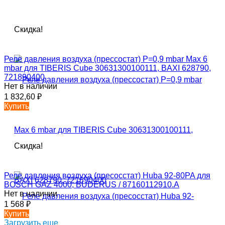
Скидка!
Реле давления воздуха (прессостат) P=0,9 mbar Max 6
mbar для TIBERIS Cube 30631300100111, BAXI 628790,
721890400
Нет в наличии
1 832,60
₽
Купить
Скидка!
Реле давления воздуха (пресосстат) Huba 92-80PA для
BOSCH GAZ 4000, BUDERUS / 87160112910.А
Нет в наличии
1 568
₽
Купить
Загрузить еще