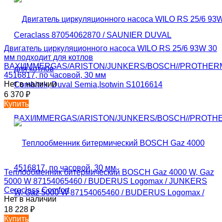
Двигатель циркуляционного насоса WILO RS 25/6 93W 30
мм подходит для котлов
BAXI/IMMERGAS/ARISTON/JUNKERS/BOSCH//PROTHER
4516817, по часовой, 30 мм
Нет в наличии
6 370
₽
Купить
Теплообменник битермический BOSCH Gaz 4000 W, Gaz
5000 W 87154065460 / BUDERUS Logomax / JUNKERS
Ceraclass Comfort
Нет в наличии
18 228
₽
Купить