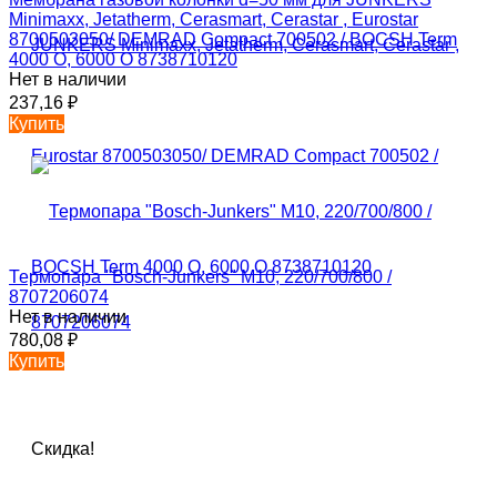
Minimaxx, Jetatherm, Cerasmart, Cerastar , Eurostar
8700503050/ DEMRAD Compact 700502 / BOCSH Term
4000 O, 6000 O 8738710120
Нет в наличии
237,16
₽
Купить
Термопара "Bosch-Junkers" М10, 220/700/800 /
8707206074
Нет в наличии
780,08
₽
Купить
Скидка!