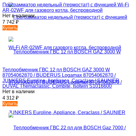
Программатор недельный (термостат) с функцией Wi-Fi
AR-02WF для газового котла, беспроводной
Нет в наличии
7 742
₽
Купить
Теплообменник ГВС 12 пл BOSCH GAZ 3000 W
87054062870 / BUDERUS Logamax 87054062870 /
JUNKERS Euroline, Appliance, Ceraclass / SAUNIER
DUVAL Themaclassic, Combite, Isotwin S1016600
Нет в наличии
4 312
₽
Купить