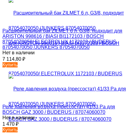
Расширительный бак ZILMET 6 л, G3/8, подходит для
ARISTON 998616 / BIASI BI1172103 / BOSCH
87054070050/ ELECTROLUX 1172103 / BUDERUS
87054070050 /JUNKERS 87054070050
Нет в наличии
7 114,80
₽
Купить
Реле давления воздуха (прессостат) 41/33 Pa для
BOSCH GAZ 3000 / BUDERUS / 87074060070
Нет в наличии
1 470
₽
Купить