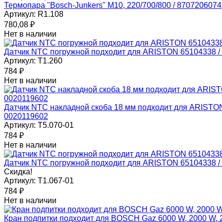
Термопара "Bosch-Junkers" М10, 220/700/800 / 8707206074
Артикул:
R1.108
780,08
₽
Нет в наличии
Датчик NTC погружной подходит для ARISTON 65104338 
Артикул:
T1.260
784
₽
Нет в наличии
Датчик NTC накладной скоба 18 мм подходит для ARIST
0020119602
Артикул:
T5.070-01
784
₽
Нет в наличии
Датчик NTC погружной подходит для ARISTON 65104338 
Скидка!
Артикул:
T1.067-01
784
₽
Нет в наличии
Кран подпитки подходит для BOSCH Gaz 6000 W, 2000 W,