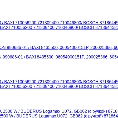
/ BAXI 710056200 721309400 710046800/ BOSCH 87186445
ON 990686-01 / BAXI 8435500, 06054000151P, 200025366,
/ BAXI 710056200 721309400 710046800/ BOSCH 87186445
 2500 W / BUDERUS Logamax U072, GB062 (с ручкой) 87186