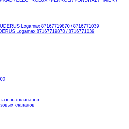
EMRAD / ELECTROLUX / FERROLI / FONDITAL / HAIER /
U
BUDERUS Logamax 87167719870 / 8716771039
400
азовых клапанов