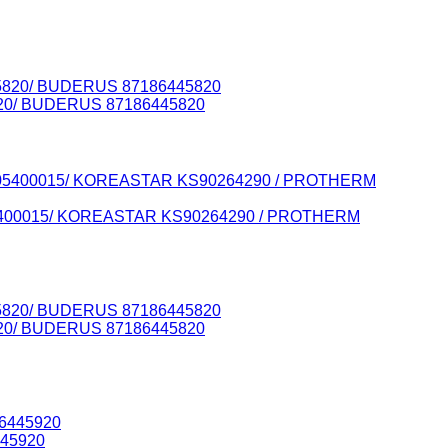
820/ BUDERUS 87186445820
 605400015/ KOREASTAR KS90264290 / PROTHERM
820/ BUDERUS 87186445820
445920