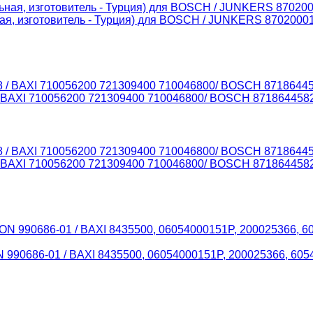
ная, изготовитель - Турция) для BOSCH / JUNKERS 8702000
/ BAXI 710056200 721309400 710046800/ BOSCH 87186445
/ BAXI 710056200 721309400 710046800/ BOSCH 87186445
ON 990686-01 / BAXI 8435500, 06054000151P, 200025366,