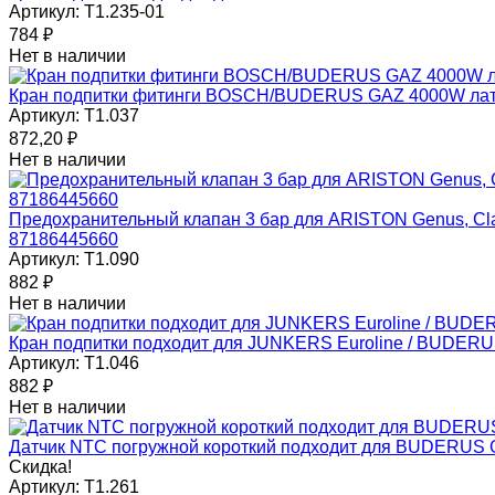
Артикул:
T1.235-01
784
₽
Нет в наличии
Кран подпитки фитинги BOSCH/BUDERUS GAZ 4000W лат
Артикул:
T1.037
872,20
₽
Нет в наличии
Предохранительный клапан 3 бар для ARISTON Genus, Clas
87186445660
Артикул:
T1.090
882
₽
Нет в наличии
Кран подпитки подходит для JUNKERS Euroline / BUDER
Артикул:
T1.046
882
₽
Нет в наличии
Датчик NTC погружной короткий подходит для BUDERUS 
Скидка!
Артикул:
T1.261