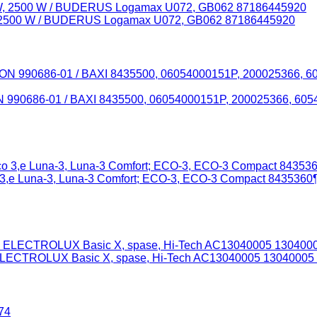
, 2500 W / BUDERUS Logamax U072, GB062 87186445920
ON 990686-01 / BAXI 8435500, 06054000151P, 200025366,
3,е Luna-3, Luna-3 Comfort; ECO-3, ECO-3 Compact 843536
 ELECTROLUX Basic X, spase, Hi-Tech AC13040005 1304000