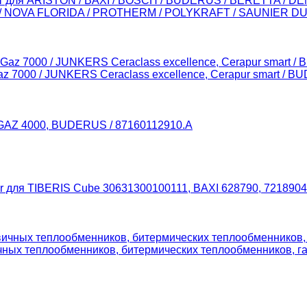
ит для ARISTON / BAXI / BOSCH / BUDERUS / BERETTA / D
 / NOVA FLORIDA / PROTHERM / POLYKRAFT / SAUNIER D
 7000 / JUNKERS Ceraclass excellence, Cerapur smart / 
 GAZ 4000, BUDERUS / 87160112910.А
ar для TIBERIS Cube 30631300100111, BAXI 628790, 721890
ичных теплообменников, битермических теплообменников, г