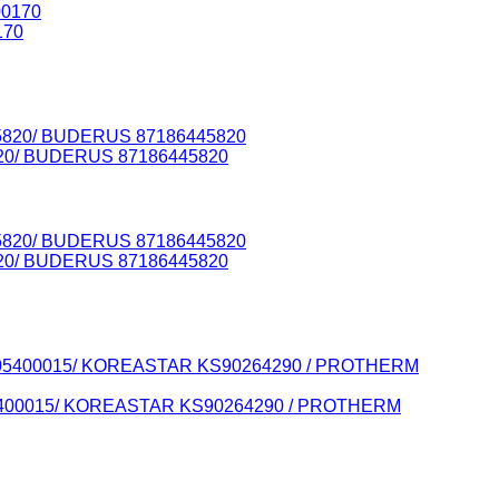
170
820/ BUDERUS 87186445820
820/ BUDERUS 87186445820
 605400015/ KOREASTAR KS90264290 / PROTHERM