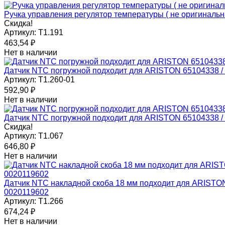
Ручка управления регулятор температуры ( не оригиналь
Скидка!
Артикул:
T1.191
463,54
₽
Нет в наличии
Датчик NTC погружной подходит для ARISTON 65104338 
Артикул:
T1.260-01
592,90
₽
Нет в наличии
Датчик NTC погружной подходит для ARISTON 65104338 
Скидка!
Артикул:
T1.067
646,80
₽
Нет в наличии
Датчик NTC накладной скоба 18 мм подходит для ARIST
0020119602
Артикул:
T1.266
674,24
₽
Нет в наличии