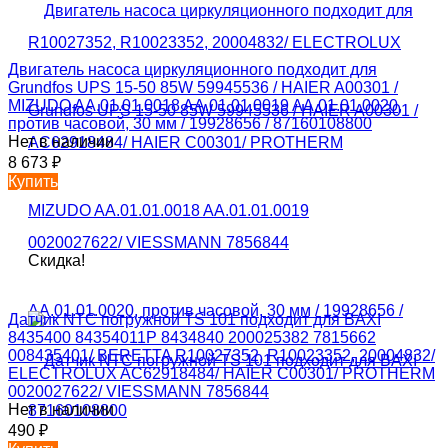
Двигатель насоса циркуляционного подходит для
Grundfos UPS 15-50 85W 59945536 / HAIER A00301 /
MIZUDO AA.01.01.0018 AA.01.01.0019 AA.01.01.0020,
против часовой, 30 мм / 19928656 / 87160108800
Нет в наличии
8 673
₽
Купить
Скидка!
Датчик NTC погружной TS 101 подходит для BAXI
8435400 84354011P 8434840 200025382 7815662
008435401/ BERETTA R10027352, R10023352, 20004832/
ELECTROLUX AC62918484/ HAIER C00301/ PROTHERM
0020027622/ VIESSMANN 7856844
Нет в наличии
490
₽