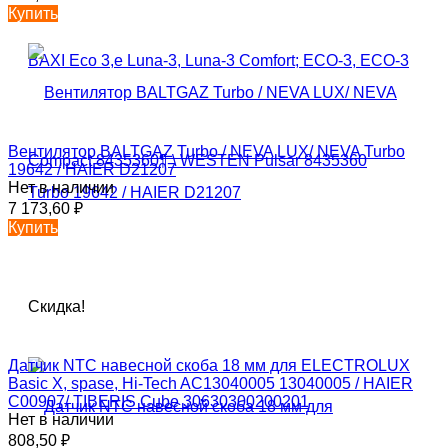
Купить
Вентилятор BALTGAZ Turbo / NEVA LUX/ NEVA Turbo
19642 / HAIER D21207
Нет в наличии
7 173,60
₽
Купить
Скидка!
Датчик NTC навесной скоба 18 мм для ELECTROLUX
Basic X, spase, Hi-Tech AC13040005 13040005 / HAIER
C00907/ TIBERIS Cube 30630300200201
Нет в наличии
808,50
₽