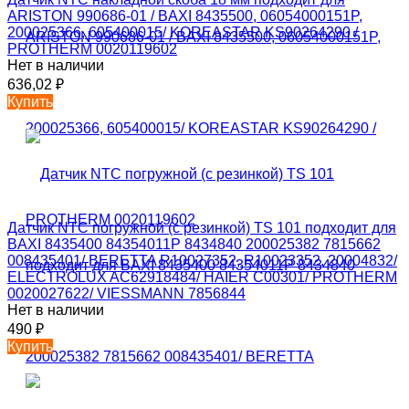
ARISTON 990686-01 / BAXI 8435500, 06054000151P,
200025366, 605400015/ KOREASTAR KS90264290 /
PROTHERM 0020119602
Нет в наличии
636,02
₽
Купить
Датчик NTC погружной (с резинкой) TS 101 подходит для
BAXI 8435400 84354011P 8434840 200025382 7815662
008435401/ BERETTA R10027352, R10023352, 20004832/
ELECTROLUX AC62918484/ HAIER C00301/ PROTHERM
0020027622/ VIESSMANN 7856844
Нет в наличии
490
₽
Купить