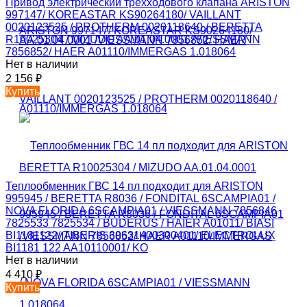
Привод электрический трехходового клапана ARISTON
997147/ KOREASTAR KS90264180/ VAILLANT
0020123525 / PROTHERM 0020118640 / BERETTA
R10025304 / MIZUDO AA.01.04.0001 /VIESSMANN
7856852/ HAER A01110/IMMERGAS 1.018064
Нет в наличии
2 156
₽
Купить
Теплообменник ГВС 14 пл подходит для ARISTON
995945 / BERETTA R8036 / FONDITAL 6SCAMPIA01 /
NOVA FLORIDA 6SCAMPIA01 / VIESSMANN 7856846
7825533 7825534 / BUDERUS / HAIER A01011/ BIASI
BI1181122/ TIBERIS 30631400300401/ ELECTROLUX
BI1181 122 AA10110001/ KO
Нет в наличии
4 410
₽
Купить