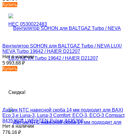
Купить
Вентилятор SOHON для BALTGAZ Turbo / NEVA LUX/
NEVA Turbo 19642 / HAIER D21207
Нет в наличии
5 993,68
₽
Купить
Скидка!
Датчик NTC навесной скоба 14 мм подходит для BAXI
Eco 3,е Luna-3, Luna-3 Comfort; ECO-3, ECO-3 Compact
8435360¶ \ WESTEN Pulsar 8435360
Нет в наличии
776,16
₽