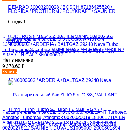
Скидка!
Расширительный бак ZILIO 6 л, G3/8, ARISTON
13N0000602 / ARDERIA / BALTGAZ 29248 Neva Turbo,
Turbo, Turbo S, Turbo E/ IMMERGAS / FERROLI / HAIER /
SIME / UNICAL 13N0000602
Нет в наличии
9 378,60
₽
Купить
Расширительный бак ZILIO 6 л, G 3/8, VAILLANT Turbotec,
Atmotec,Turbomax, Atmomax 0020020019 181061 / HAIER
A00901/ PROTHERM Gepard S1005000, 2000801894,
0020027611/ SAUNIER DUVAL S1005000, 2000801894