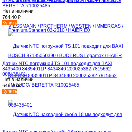
87185050390 / BUDERUS Logamax / HAIER / MIZUDO/
BERETTA R10025485
Нет в наличии
764,40
₽
Купить
Датчик NTC погружной TS 101 подходит для BAXI
8435400 84354011P 8434840 200025382 7815662
008435401
Нет в наличии
646,80
₽
Купить
Датчик NTC накладной скоба 18 мм подходит для