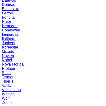
Daewoo
Demrad
Electrolux
Ferroli
Fondital
Haier
Hermann
Honeywell
Immergas
Italtherm
Junkers
Koreastar
Mizudо
Navien
Nobel
Nova Florida
Protherm
Sime
Termet
Tiberis
Vaillant
Viessmann
Westen
Wolf
Zoom