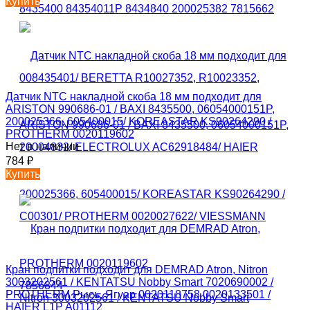
Купить
Датчик NTC накладной скоба 18 мм подходит для
ARISTON 990686-01 / BAXI 8435500, 06054000151P,
200025366, 605400015/ KOREASTAR KS90264290 /
PROTHERM 0020119602
Нет в наличии
784
₽
Купить
Кран подпитки подходит для DEMRAD Atron, Nitron
3003202561 / KENTATSU Nobby Smart 7020690002 /
PROTHERM Рысь, Ягуар 0020118758 0020133501 /
HAIER L1P A01112