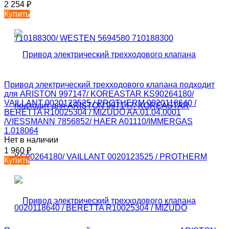
2 254
₽
Купить
Привод электрический трехходового клапана подходит
для ARISTON 997147/ KOREASTAR KS90264180/
VAILLANT 0020123525 / PROTHERM 0020118640 /
BERETTA R10025304 / MIZUDO AA.01.04.0001
/VIESSMANN 7856852/ HAER A01110/IMMERGAS
1.018064
Нет в наличии
1 960
₽
Купить