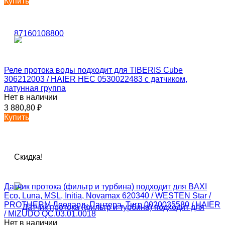
Купить
Реле протока воды подходит для TIBERIS Cube
306212003 / HAIER HEC 0530022483 с датчиком,
латунная группа
Нет в наличии
3 880,80
₽
Купить
Скидка!
Датчик протока (фильтр и турбина) подходит для BAXI
Eco, Luna, MSL, Initia, Novamax 620340 / WESTEN Star /
PROTHERM Леопард, Пантера, Тигр 0020035580 / HAIER
/ MIZUDO QC.03.01.0018
Нет в наличии