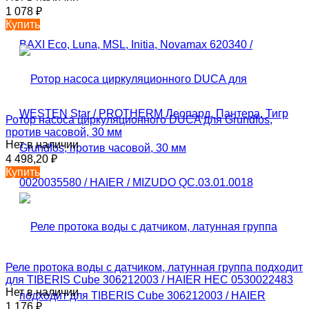
1 078
₽
Купить
Ротор насоса циркуляционного DUCA для Grundfos,
против часовой, 30 мм
Нет в наличии
4 498,20
₽
Купить
Реле протока воды с датчиком, латунная группа подходит
для TIBERIS Cube 306212003 / HAIER HEC 0530022483
Нет в наличии
1 176
₽