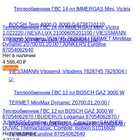
Теплообменник ГВС 14 пл IMMERGAS Mini, Victrix
1.022220 / NEVA LUX 21000605201100 / VIESSMANN
Vitopend, Vitodens 7828745 7829304 / TERMET MiniMax
Dynamic Z0700.01.20.00 / JUNKERS Euroline
87054062640
Нет в наличии
4 586,40
₽
Купить
Теплообменник ГВС 12 пл BOSCH GAZ 3000 W
87054062870 / BUDERUS Logamax 87054062870 /
JUNKERS Euroline, Appliance, Ceraclass / SAUNIER
DUVAL Themaclassic, Combite, Isotwin S1016600
Нет в наличии