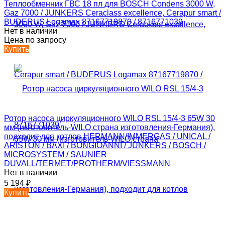
Теплообменник ГВС 18 пл для BOSCH Condens 3000 W,
Gaz 7000 / JUNKERS Ceraclass excellence, Cerapur smart /
BUDERUS Logamax 87167719870 / 8716771039
Нет в наличии
Цена по запросу
Купить
Ротор насоса циркуляционного WILO RSL 15/4-3 65W 30
мм (изготовитель-WILO,страна изготовления-Германия),
подходит для котлов HERMANN/IMMERGAS / UNICAL /
ARISTON / BAXI / BONGIOANNI / JUNKERS / BOSCH /
MICROSYSTEM / SAUNIER
DUVALL/TERMET/PROTHERM/VIESSMANN
Нет в наличии
5 194
₽
Купить