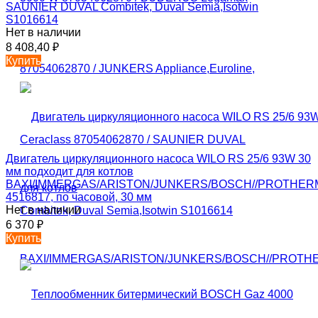
SAUNIER DUVAL Combitek, Duval Semia,Isotwin
S1016614
Нет в наличии
8 408,40
₽
Купить
Двигатель циркуляционного насоса WILO RS 25/6 93W 30
мм подходит для котлов
BAXI/IMMERGAS/ARISTON/JUNKERS/BOSCH//PROTHER
4516817, по часовой, 30 мм
Нет в наличии
6 370
₽
Купить