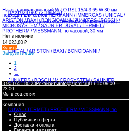
Насос циркуляционный WILO RSL 15/4-3 65 W 30 мм
подходит для котлов HERMANN / IMMERGAS / UNICAL /
ARISTON / BAXI / BONGIOANNI / JUNKERS / BOSCH /
MICROSYSTEM / SAUNIER DUVAL / TERMET /
PROTHERM / VIESSMANN, по часовой, 30 мм
Нет в наличии
14 023,80
₽
Купить
Загрузить еще
1
2
→
8 903 651 80 23
Реквизиты
info@zipmir.ru
Пн-Вс 09:00—
23:00
Мы в соц.сетях
Компания
О нас
Публичная оферта
Доставка и оплата
Гарантия и возврат