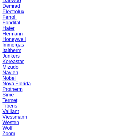
Daewoo
Demrad
Electrolux
Ferroli
Fondital
Haier
Hermann
Honeywell
Immergas
Italtherm
Junkers
Koreastar
Mizudо
Navien
Nobel
Nova Florida
Protherm
Sime
Termet
Tiberis
Vaillant
Viessmann
Westen
Wolf
Zoom