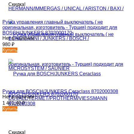
Скидка!
Ручка управления главный выключатель ( не
оригинальная, изготовитель - Турция) подходит для
BOSCH/JUNKERS 8702000170
Нет в наличии
980
₽
Купить
Ручка для BOSCH/JUNKERS Ceraclass 8702000308
Нет в наличии
1 401,40
₽
Купить
Скидка!