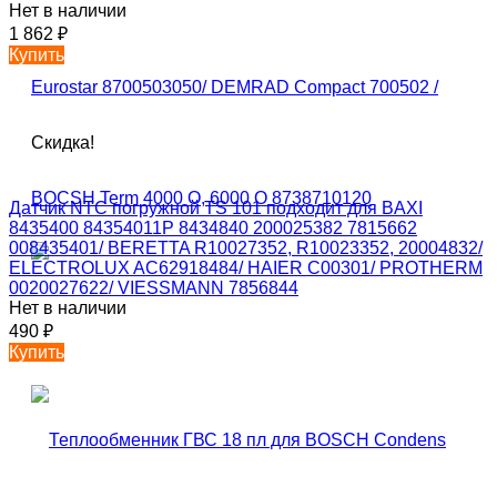
Нет в наличии
1 862
₽
Купить
Скидка!
Датчик NTC погружной TS 101 подходит для BAXI
8435400 84354011P 8434840 200025382 7815662
008435401/ BERETTA R10027352, R10023352, 20004832/
ELECTROLUX AC62918484/ HAIER C00301/ PROTHERM
0020027622/ VIESSMANN 7856844
Нет в наличии
490
₽
Купить