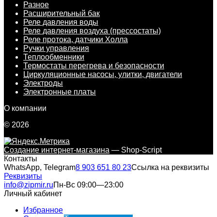
Разное
Расширительный бак
Реле давления воды
Реле давления воздуха (прессостаты)
Реле протока, датчики Холла
Ручки управления
Теплообменники
Термостаты перегрева и безопасности
Циркуляционные насосы, улитки, двигатели
Электроды
Электронные платы
О компании
© 2026
Создание интернет-магазина
— Shop-Script
Контакты
WhatsApp, Telegram
8 903 651 80 23
Ссылка на реквизиты
Реквизиты
info@zipmir.ru
Пн-Вс 09:00—23:00
Личный кабинет
Избранное