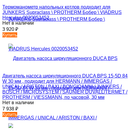
Термоманометр напольных котлов подходит для
JUNKERS Supraclass \ PROTHERM Бобер \ VIADRUS
Hercules 0020053452
Нет в наличии
3 920
₽
Купить
Двигатель насоса циркуляционного DUCA BPS 15-5D 84
W 30 мм , подходит для HERMANN / IMMERGAS /
UNICAL / ARISTON / BAXI / BONGIOANNI / JUNKERS /
BOSCH / MICROSYSTEM / SAUNIER DUVALL/TERMET /
PROTHERM / VIESSMANN, по часовой, 30 мм
Нет в наличии
7 938
₽
Купить