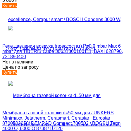
5 880
₽
Купить
Реле давления воздуха (прессостат) P=0,9 mbar Max 6
mbar для TIBERIS Cube 30631300100111, BAXI 628790,
721890400
Нет в наличии
Цена по запросу
Купить
Мембрана газовой колонки d=50 мм для JUNKERS
Minimaxx, Jetatherm, Cerasmart, Cerastar , Eurostar
8700503050/ DEMRAD Compact 700502 / BOCSH Term
4000 O, 6000 O 8738710120