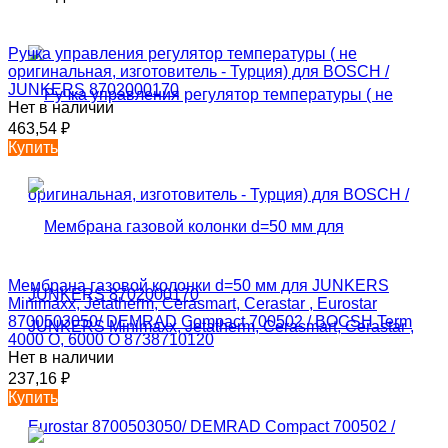
Ручка управления регулятор температуры ( не
оригинальная, изготовитель - Турция) для BOSCH /
JUNKERS 8702000170
Нет в наличии
463,54
₽
Купить
Мембрана газовой колонки d=50 мм для JUNKERS
Minimaxx, Jetatherm, Cerasmart, Cerastar , Eurostar
8700503050/ DEMRAD Compact 700502 / BOCSH Term
4000 O, 6000 O 8738710120
Нет в наличии
237,16
₽
Купить