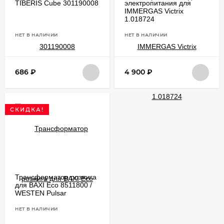
TIBERIS Cube 301190008
электропитания для
IMMERGAS Victrix
1.018724
НЕТ В НАЛИЧИИ
НЕТ В НАЛИЧИИ
686
₽
4 900
₽
СКИДКА!
Трансформатор розжига
для BAXI Eco 8511800 /
WESTEN Pulsar
НЕТ В НАЛИЧИИ