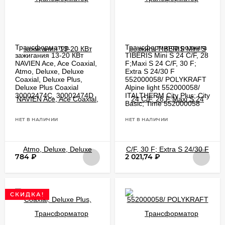
Трансформатор
Трансформатор розжига
зажигания 13-20 КВт
TIBERIS Mini S 24 C/F, 28
NAVIEN Ace, Ace Coaxial,
F;Maxi S 24 C/F, 30 F;
Atmo, Deluxe, Deluxe
Extra S 24/30 F
Coaxial, Deluxe Plus,
552000058/ POLYKRAFT
Deluxe Plus Coaxial
Alpine light 552000058/
30002474C, 30002474D
ITALTHERM City Plus; City
Basic; Time 552000058
НЕТ В НАЛИЧИИ
НЕТ В НАЛИЧИИ
784
₽
2 021,74
₽
СКИДКА!