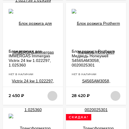
Блок розжига для
Блок розжига Protherm
IMMERGAS Immergas
Медведь Honeywell
Victrix 24 kw 1.022297,
S4565AM3058,
1.025360
0020025301
НЕТ В НАЛИЧИИ
НЕТ В НАЛИЧИИ
2 450
₽
28 420
₽
СКИДКА!