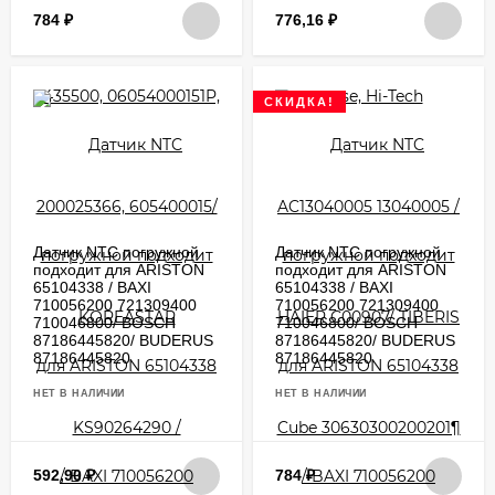
784
₽
776,16
₽
СКИДКА!
Датчик NTC погружной
Датчик NTC погружной
подходит для ARISTON
подходит для ARISTON
65104338 / BAXI
65104338 / BAXI
710056200 721309400
710056200 721309400
710046800/ BOSCH
710046800/ BOSCH
87186445820/ BUDERUS
87186445820/ BUDERUS
87186445820
87186445820
НЕТ В НАЛИЧИИ
НЕТ В НАЛИЧИИ
592,90
₽
784
₽