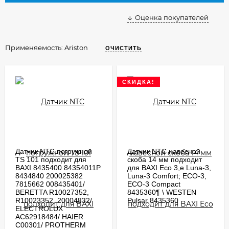
Оценка покупателей
Применяемость:
Ariston
ОЧИСТИТЬ
СКИДКА!
Датчик NTC погружной
Датчик NTC навесной
TS 101 подходит для
скоба 14 мм подходит
BAXI 8435400 84354011P
для BAXI Eco 3,е Luna-3,
8434840 200025382
Luna-3 Comfort; ECO-3,
7815662 008435401/
ECO-3 Compact
BERETTA R10027352,
8435360¶ \ WESTEN
R10023352, 20004832/
Pulsar 8435360
ELECTROLUX
AC62918484/ HAIER
C00301/ PROTHERM