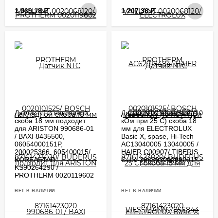
1 069,18
₽
1 207,36
₽
Датчик NTC накладной
Датчик NTC навесной (10
скоба 18 мм подходит
кОм при 25 С) скоба 18
для ARISTON 990686-01
мм для ELECTROLUX
/ BAXI 8435500,
Basic X, spase, Hi-Tech
06054000151P,
AC13040005 13040005 /
200025366, 605400015/
HAIER C00907/ TIBERIS
KOREASTAR
Cube 30630300200201¶
KS90264290 /
PROTHERM 0020119602
НЕТ В НАЛИЧИИ
НЕТ В НАЛИЧИИ