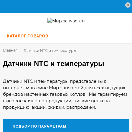
0
КАТАЛОГ ТОВАРОВ
Главная
Датчики NTC и температуры
Датчики NTC и температуры
Датчики NTC и температуры представлены в
интернет-магазине Мир запчастей для всех ведущих
брендов настенных газовых котлов. Мы гарантируем
высокое качество продукции, низкие цены на
продукцию, акции, скидки, распродажи.
Купить датчики ntc и температуры мы можете у нас в
один клик по минимальной цене. А для
профессионалов у нас спецусловия!
ПОДБОР ПО ПАРАМЕТРАМ