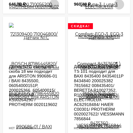
646,80
₽
960,40
₽
СКИДКА!
Датчик NTC накладной
Датчик NTC погружной
скоба 18 мм подходит
TS 101 подходит для
для ARISTON 990686-01
BAXI 8435400 84354011P
/ BAXI 8435500,
8434840 200025382
06054000151P,
7815662 008435401/
200025366, 605400015/
BERETTA R10027352,
KOREASTAR
R10023352, 20004832/
KS90264290 /
ELECTROLUX
PROTHERM 0020119602
AC62918484/ HAIER
C00301/ PROTHERM
0020027622/ VIESSMANN
7856844
НЕТ В НАЛИЧИИ
НЕТ В НАЛИЧИИ