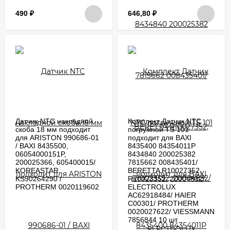
490
₽
646,80
₽
Датчик NTC накладной
Комплект Датчик NTC
скоба 18 мм подходит
погружной TS 101
для ARISTON 990686-01
подходит для BAXI
/ BAXI 8435500,
8435400 84354011P
06054000151P,
8434840 200025382
200025366, 605400015/
7815662 008435401/
KOREASTAR
BERETTA R10027352,
KS90264290 /
R10023352, 20004832/
PROTHERM 0020119602
ELECTROLUX
AC62918484/ HAIER
C00301/ PROTHERM
0020027622/ VIESSMANN
7856844 10 шт