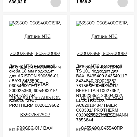
636,02
₽
1 568
₽
Датчик NTC накладной
Датчик NTC погружной
скоба 18 мм подходит
TS 101 подходит для
для ARISTON 990686-01
BAXI 8435400 84354011P
/ BAXI 8435500,
8434840 200025382
06054000151P,
7815662 008435401/
200025366, 605400015/
BERETTA R10027352,
KOREASTAR
R10023352, 20004832/
KS90264290 /
ELECTROLUX
PROTHERM 0020119602
AC62918484/ HAIER
C00301/ PROTHERM
0020027622/ VIESSMANN
7856844
НЕТ В НАЛИЧИИ
НЕТ В НАЛИЧИИ