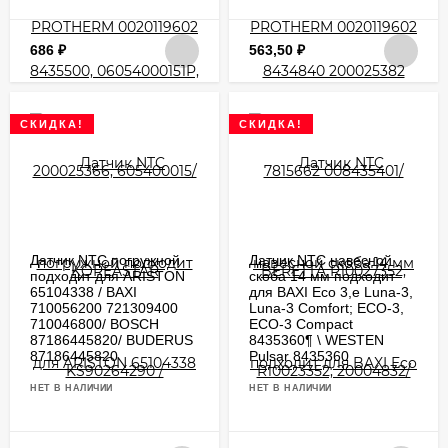
686
₽
563,50
₽
СКИДКА!
СКИДКА!
Датчик NTC погружной
Датчик NTC навесной
подходит для ARISTON
скоба 14 мм подходит
65104338 / BAXI
для BAXI Eco 3,е Luna-3,
710056200 721309400
Luna-3 Comfort; ECO-3,
710046800/ BOSCH
ECO-3 Compact
87186445820/ BUDERUS
8435360¶ \ WESTEN
87186445820
Pulsar 8435360
НЕТ В НАЛИЧИИ
НЕТ В НАЛИЧИИ