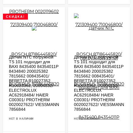
СКИДКА!
Датчик NTC погружной
Датчик NTC погружной
TS 101 подходит для
TS 101 подходит для
BAXI 8435400 84354011P
BAXI 8435400 84354011P
8434840 200025382
8434840 200025382
7815662 008435401/
7815662 008435401/
BERETTA R10027352,
BERETTA R10027352,
R10023352, 20004832/
R10023352, 20004832/
ELECTROLUX
ELECTROLUX
AC62918484/ HAIER
AC62918484/ HAIER
C00301/ PROTHERM
C00301/ PROTHERM
0020027622/ VIESSMANN
0020027622/ VIESSMANN
7856844
7856844
НЕТ В НАЛИЧИИ
НЕТ В НАЛИЧИИ