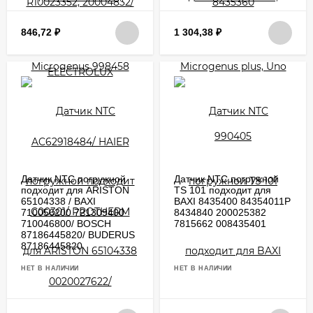
846,72
₽
1 304,38
₽
Датчик NTC погружной
Датчик NTC погружной
подходит для ARISTON
TS 101 подходит для
65104338 / BAXI
BAXI 8435400 84354011P
710056200 721309400
8434840 200025382
710046800/ BOSCH
7815662 008435401
87186445820/ BUDERUS
87186445820
НЕТ В НАЛИЧИИ
НЕТ В НАЛИЧИИ