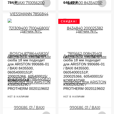
784
₽
646,80
₽
СКИДКА!
Датчик NTC накладной
Датчик NTC накладной
скоба 18 мм подходит
скоба 18 мм подходит
для ARISTON 990686-01
для ARISTON 990686-01
/ BAXI 8435500,
/ BAXI 8435500,
06054000151P,
06054000151P,
200025366, 605400015/
200025366, 605400015/
KOREASTAR
KOREASTAR
KS90264290 /
KS90264290 /
PROTHERM 0020119602
PROTHERM 0020119602
НЕТ В НАЛИЧИИ
НЕТ В НАЛИЧИИ