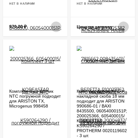
НЕТ В НАЛИЧИИ
НЕТ В НАЛИЧИИ
970,20
₽
Цена по запросу
Комплект 3 шт Датчик
Комплект датчик NTC
NTC погружной подходит
накладной скоба 18 мм
для ARISTON TX,
подходит для ARISTON
Microgenus 998458
990686-01 / BAXI
8435500, 06054000151P,
200025366, 605400015/
KOREASTAR
KS90264290 /
PROTHERM 0020119602
- 3 шт.