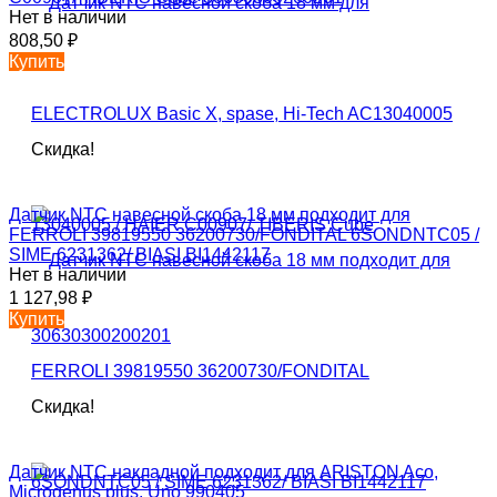
Нет в наличии
808,50
₽
Купить
Скидка!
Датчик NTC навесной скоба 18 мм подходит для
FERROLI 39819550 36200730/FONDITAL 6SONDNTC05 /
SIME 6231362/ BIASI BI1442117
Нет в наличии
1 127,98
₽
Купить
Скидка!
Датчик NTC накладной подходит для ARISTON Aco,
Microgenus plus, Uno 990405