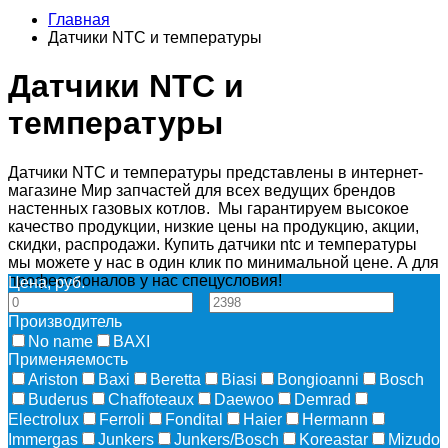
Главная
Датчики NTC и температуры
Датчики NTC и
температуры
Датчики NTC и температуры представлены в интернет-
магазине Мир запчастей для всех ведущих брендов
настенных газовых котлов. Мы гарантируем высокое
качество продукции, низкие цены на продукцию, акции,
скидки, распродажи. Купить датчики ntc и температуры
мы можете у нас в один клик по минимальной цене. А для
профессионалов у нас спецусловия!
Цена, руб.
—
Производитель
No name
BAXI
Применяемость
Ariston
Baxi
Beretta
Biasi
Bongioanni
Bosch
Buderus
Chaffoteaux
Daewoo
Demrad
Electrolux
Ferroli
Fondital
Haier
Hermann
Immergas
Junkers
Junkers/Bosch
Koreastar
Mizudо