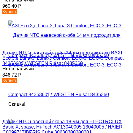
960,40
₽
Купить
Датчик NTC навесной скоба 14 мм подходит для BAXI
Eco 3,е Luna-3, Luna-3 Comfort; ECO-3, ECO-3 Compact
8435360¶ \ WESTEN Pulsar 8435360
Нет в наличии
846,72
₽
Купить
Скидка!
Датчик NTC навесной скоба 18 мм для ELECTROLUX
Basic X, spase, Hi-Tech AC13040005 13040005 / HAIER
C00907/ TIBERIS Cube 30630300200201