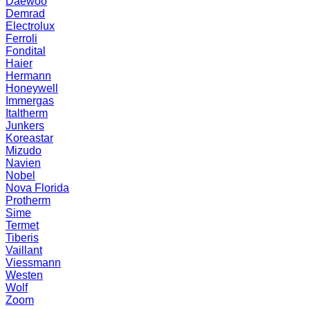
Daewoo
Demrad
Electrolux
Ferroli
Fondital
Haier
Hermann
Honeywell
Immergas
Italtherm
Junkers
Koreastar
Mizudо
Navien
Nobel
Nova Florida
Protherm
Sime
Termet
Tiberis
Vaillant
Viessmann
Westen
Wolf
Zoom