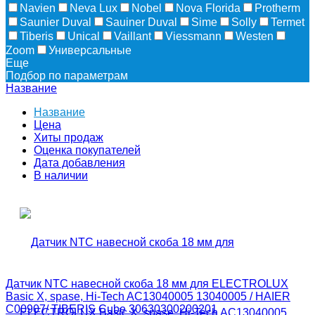
Navien
Neva Lux
Nobel
Nova Florida
Protherm
Saunier Duval
Sauiner Duval
Sime
Solly
Termet
Tiberis
Unical
Vaillant
Viessmann
Westen
Zoom
Универсальные
Еще
Подбор по параметрам
Название
Название
Цена
Хиты продаж
Оценка покупателей
Дата добавления
В наличии
Датчик NTC навесной скоба 18 мм для ELECTROLUX
Basic X, spase, Hi-Tech AC13040005 13040005 / HAIER
C00907/ TIBERIS Cube 30630300200201