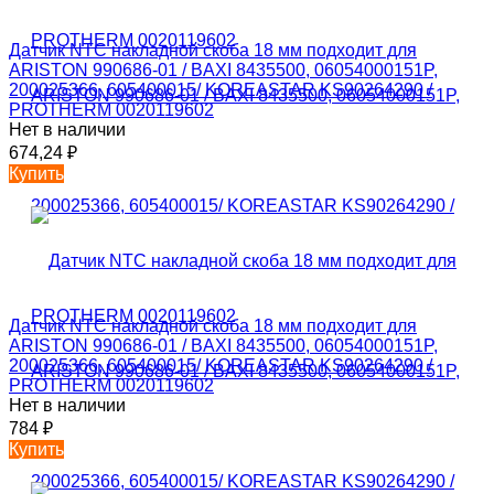
Датчик NTC накладной скоба 18 мм подходит для
ARISTON 990686-01 / BAXI 8435500, 06054000151P,
200025366, 605400015/ KOREASTAR KS90264290 /
PROTHERM 0020119602
Нет в наличии
674,24
₽
Купить
Датчик NTC накладной скоба 18 мм подходит для
ARISTON 990686-01 / BAXI 8435500, 06054000151P,
200025366, 605400015/ KOREASTAR KS90264290 /
PROTHERM 0020119602
Нет в наличии
784
₽
Купить