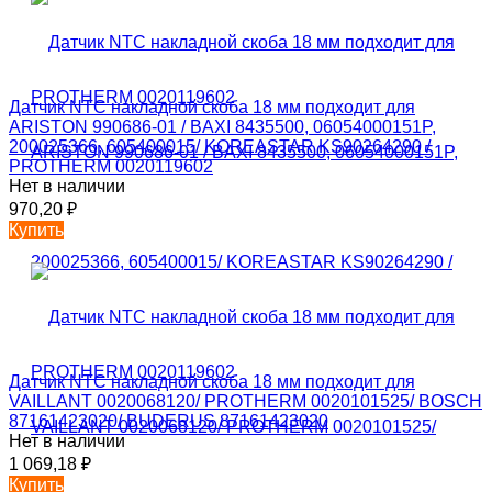
Датчик NTC накладной скоба 18 мм подходит для
ARISTON 990686-01 / BAXI 8435500, 06054000151P,
200025366, 605400015/ KOREASTAR KS90264290 /
PROTHERM 0020119602
Нет в наличии
970,20
₽
Купить
Датчик NTC накладной скоба 18 мм подходит для
VAILLANT 0020068120/ PROTHERM 0020101525/ BOSCH
87161423020/ BUDERUS 87161423020
Нет в наличии
1 069,18
₽
Купить