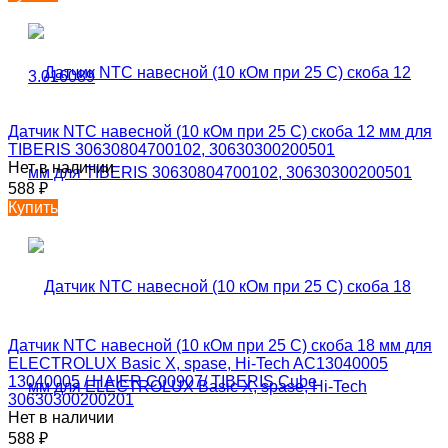
Датчик NTC навесной (10 кОм при 25 С) скоба 12 мм для
TIBERIS 30630804700102, 30630300200501
Нет в наличии
588
₽
Купить
Датчик NTC навесной (10 кОм при 25 С) скоба 18 мм для
ELECTROLUX Basic X, spase, Hi-Tech AC13040005
13040005 / HAIER C00907/ TIBERIS Cube
30630300200201
Нет в наличии
588
₽