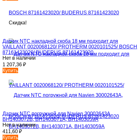
Скидка!
Датчик NTC накладной скоба 18 мм подходит для
VAILLANT 0020068120/ PROTHERM 0020101525/ BOSCH
87161423020/ BUDERUS 87161423020
Нет в наличии
1 207,36
₽
Купить
Датчик NTC погружной для Navien 30002643A,
BH1403072B, BH1403071A, BH1403059A
Нет в наличии
411,60
₽
Купить