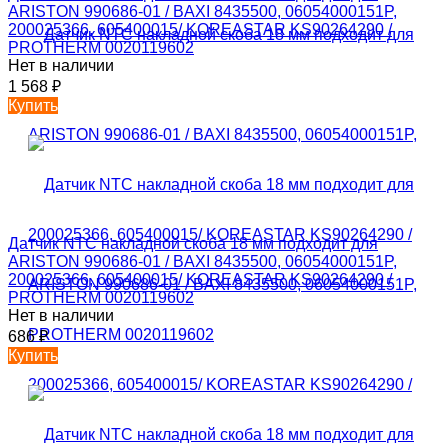
ARISTON 990686-01 / BAXI 8435500, 06054000151P,
200025366, 605400015/ KOREASTAR KS90264290 /
PROTHERM 0020119602
Нет в наличии
1 568
₽
Купить
Датчик NTC накладной скоба 18 мм подходит для
ARISTON 990686-01 / BAXI 8435500, 06054000151P,
200025366, 605400015/ KOREASTAR KS90264290 /
PROTHERM 0020119602
Нет в наличии
686
₽
Купить