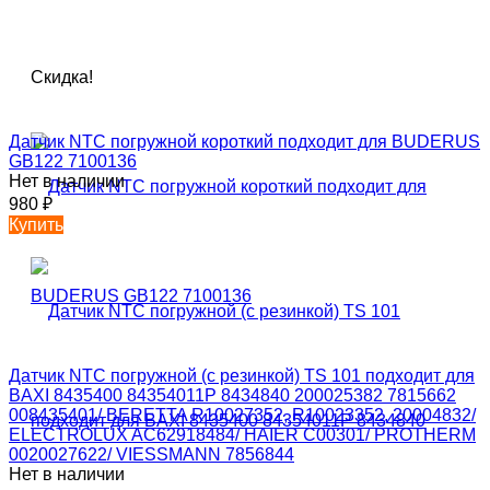
Скидка!
Датчик NTC погружной короткий подходит для BUDERUS
GB122 7100136
Нет в наличии
980
₽
Купить
Датчик NTC погружной (с резинкой) TS 101 подходит для
BAXI 8435400 84354011P 8434840 200025382 7815662
008435401/ BERETTA R10027352, R10023352, 20004832/
ELECTROLUX AC62918484/ HAIER C00301/ PROTHERM
0020027622/ VIESSMANN 7856844
Нет в наличии