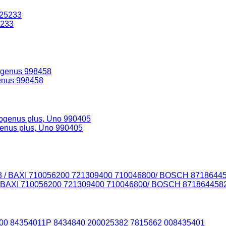
5233
enus 998458
enus plus, Uno 990405
/ BAXI 710056200 721309400 710046800/ BOSCH 87186445