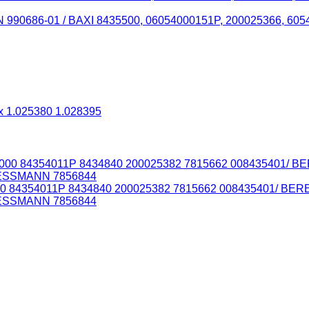
ON 990686-01 / BAXI 8435500, 06054000151P, 200025366,
ix 1.025380 1.028395
000 84354011P 8434840 200025382 7815662 008435401/ B
IESSMANN 7856844