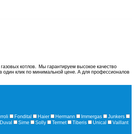
 газовых котлов. Мы гарантируем высокое качество
с в один клик по минимальной цене. А для профессионалов
rroli
Fondital
Haier
Hermann
Immergas
Junkers
 Duval
Sime
Solly
Termet
Tiberis
Unical
Vaillant