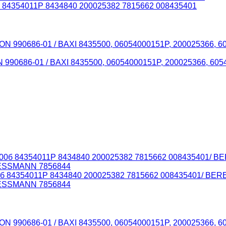
0 84354011P 8434840 200025382 7815662 008435401
ON 990686-01 / BAXI 8435500, 06054000151P, 200025366,
00б 84354011P 8434840 200025382 7815662 008435401/ B
IESSMANN 7856844