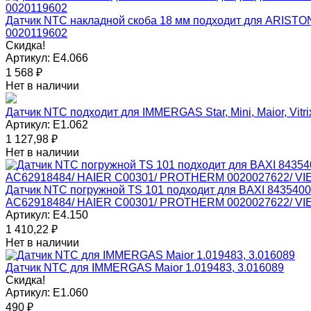
Датчик NTC накладной скоба 18 мм подходит для ARIST
0020119602
Скидка!
Артикул:
E4.066
1 568
₽
Нет в наличии
Датчик NTC подходит для IMMERGAS Star, Mini, Maior, Vitr
Артикул:
E1.062
1 127,98
₽
Нет в наличии
Датчик NTC погружной TS 101 подходит для BAXI 84354
AC62918484/ HAIER C00301/ PROTHERM 0020027622/ V
Артикул:
E4.150
1 410,22
₽
Нет в наличии
Датчик NTC для IMMERGAS Maior 1.019483, 3.016089
Скидка!
Артикул:
E1.060
490
₽