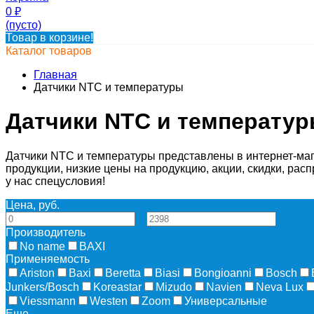
0
₽
(пусто)
Товар в корзине!
Каталог товаров
Главная
Датчики NTC и температуры
Датчики NTC и температу
Датчики NTC и температуры представлены в интернет-маг
продукции, низкие цены на продукцию, акции, скидки, рас
у нас спецусловия!
Цена, руб.
—
Производитель
No name
BAXI
Применяемость
Ariston
Baxi
Beretta
Biasi
Bongioanni
Bosch
Junkers/Bosch
Koreastar
Mizudо
Navien
Neva Lux
Viessmann
Westen
Zoom
Универсальные
Еще