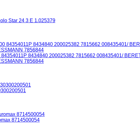
lo Star 24 3 E 1.025379
00 84354011P 8434840 200025382 7815662 008435401/ BER
IESSMANN 7856844
0300200501
romax 8714500054