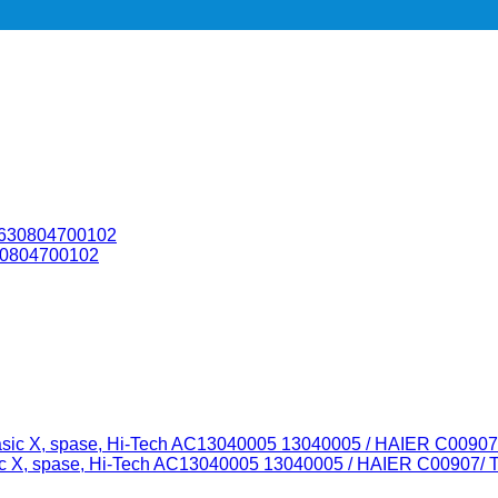
30804700102
 X, spase, Hi-Tech AC13040005 13040005 / HAIER C00907/