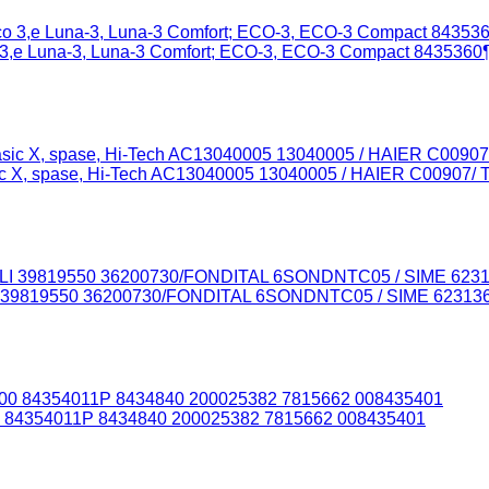
3,е Luna-3, Luna-3 Comfort; ECO-3, ECO-3 Compact 843536
 X, spase, Hi-Tech AC13040005 13040005 / HAIER C00907/
 39819550 36200730/FONDITAL 6SONDNTC05 / SIME 6231362
0 84354011P 8434840 200025382 7815662 008435401