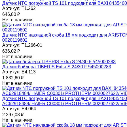
Датчик NTC погружной TS 101 подходит для BAXI 843540
Артикул:
T1.262
646,80
₽
Нет в наличии
Датчик NTC накладной скоба 18 мм подходит для ARIST
0020119602
Артикул:
T1.266-01
636,02
₽
Нет в наличии
Датчик бойлера TIBERIS Extra S 24/30 F 545000283
Артикул:
E4.113
1 832,60
₽
Нет в наличии
Датчик NTC погружной TS 101 подходит для BAXI 84354
AC62918484/ HAIER C00301/ PROTHERM 0020027622/ V
Артикул:
E4.064
2 397,08
₽
Нет в наличии