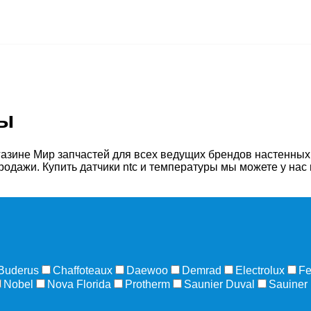
ры
азине Мир запчастей для всех ведущих брендов настенных
продажи. Купить датчики ntc и температуры мы можете у на
Buderus
Chaffoteaux
Daewoo
Demrad
Electrolux
Fe
Nobel
Nova Florida
Protherm
Saunier Duval
Sauiner