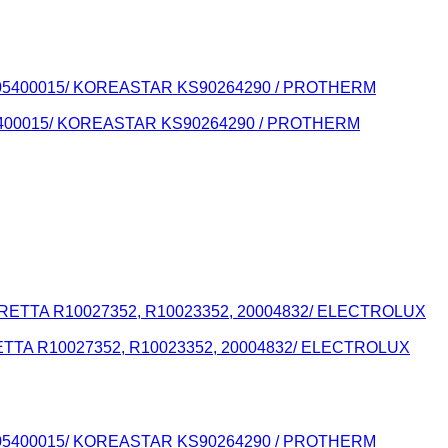
 605400015/ KOREASTAR KS90264290 / PROTHERM
ERETTA R10027352, R10023352, 20004832/ ELECTROLUX