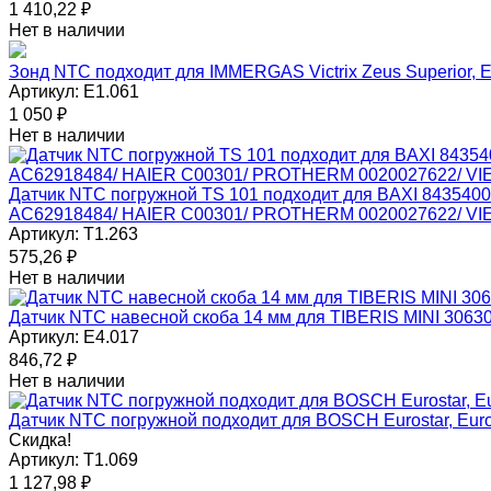
1 410,22
₽
Нет в наличии
Зонд NTC подходит для IMMERGAS Victrix Zeus Superior, Eo
Артикул:
E1.061
1 050
₽
Нет в наличии
Датчик NTC погружной TS 101 подходит для BAXI 84354
AC62918484/ HAIER C00301/ PROTHERM 0020027622/ V
Артикул:
T1.263
575,26
₽
Нет в наличии
Датчик NTC навесной скоба 14 мм для TIBERIS MINI 3063
Артикул:
E4.017
846,72
₽
Нет в наличии
Датчик NTC погружной подходит для BOSCH Eurostar, Eu
Скидка!
Артикул:
T1.069
1 127,98
₽