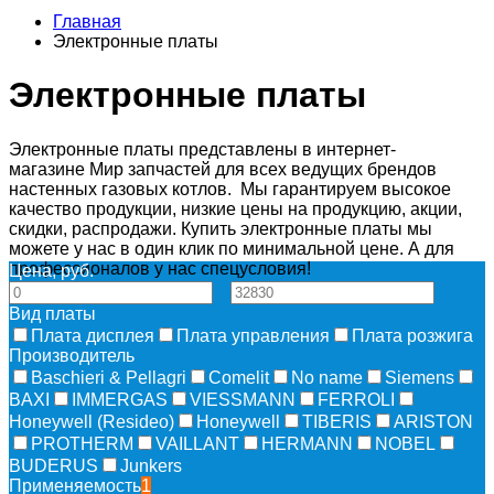
Главная
Электронные платы
Электронные платы
Электронные платы представлены в интернет-
магазине Мир запчастей для всех ведущих брендов
настенных газовых котлов. Мы гарантируем высокое
качество продукции, низкие цены на продукцию, акции,
скидки, распродажи. Купить электронные платы мы
можете у нас в один клик по минимальной цене. А для
профессионалов у нас спецусловия!
Цена, руб.
—
Вид платы
Плата дисплея
Плата управления
Плата розжига
Производитель
Baschieri & Pellagri
Comelit
No name
Siemens
BAXI
IMMERGAS
VIESSMANN
FERROLI
Honeywell (Resideo)
Honeywell
TIBERIS
ARISTON
PROTHERM
VAILLANT
HERMANN
NOBEL
BUDERUS
Junkers
Применяемость
1