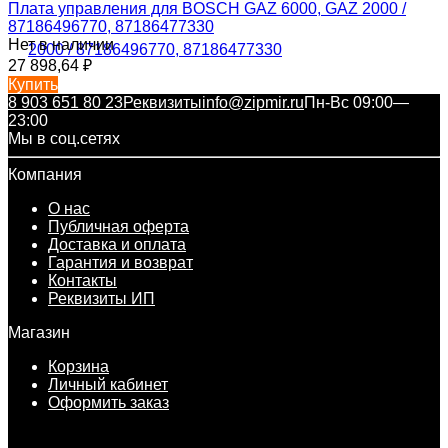
Плата управления для BOSCH GAZ 6000, GAZ 2000 /
87186496770, 87186477330
Нет в наличии
27 898,64
₽
Купить
8 903 651 80 23
Реквизиты
info@zipmir.ru
Пн-Вс 09:00—
23:00
Мы в соц.сетях
Компания
О нас
Публичная оферта
Доставка и оплата
Гарантия и возврат
Контакты
Реквизиты ИП
Магазин
Корзина
Личный кабинет
Оформить заказ