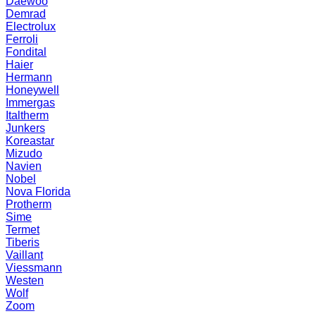
Daewoo
Demrad
Electrolux
Ferroli
Fondital
Haier
Hermann
Honeywell
Immergas
Italtherm
Junkers
Koreastar
Mizudо
Navien
Nobel
Nova Florida
Protherm
Sime
Termet
Tiberis
Vaillant
Viessmann
Westen
Wolf
Zoom