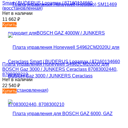
Smart / BUDERUS Logamax / 87160134660
(восстановленная)
Нет в наличии
11 662
₽
Купить
Плата управления Honeywell S4962CM2020U для
BOSCH Gaz 3000 / JUNKERS Ceraclass 87083002440,
8708300210
Нет в наличии
22 540
₽
Купить