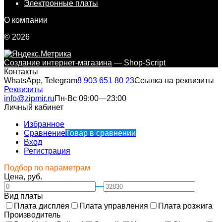
Электронные платы
О компании
© 2026
Создание интернет-магазина
— Shop-Script
Контакты
WhatsApp, Telegram
8 903 651 80 23
Ссылка на реквизиты
Реквизиты
info@zipmir.ru
Пн-Вс 09:00—23:00
Личный кабинет
Избранное
Сравнение
Товар в сравнении
Вход
Регистрация
Подбор по параметрам
Цена, руб.
—
Вид платы
Плата дисплея
Плата управления
Плата розжига
Производитель