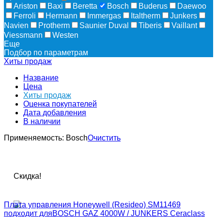
Ariston
Baxi
Beretta
Bosch
Buderus
Daewoo
Ferroli
Hermann
Immergas
Italtherm
Junkers
Navien
Protherm
Saunier Duval
Tiberis
Vaillant
Viessmann
Westen
Еще
Подбор по параметрам
Хиты продаж
Название
Цена
Хиты продаж
Оценка покупателей
Дата добавления
В наличии
Применяемость:
Bosch
Очистить
Скидка!
Плата управления Honeywell (Resideo) SM11469
подходит дляBOSCH GAZ 4000W / JUNKERS Ceraclass