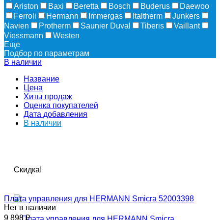
Ariston
Baxi
Beretta
Bosch
Buderus
Daewoo
Ferroli
Hermann
Immergas
Italtherm
Junkers
Navien
Protherm
Saunier Duval
Tiberis
Vaillant
Viessmann
Westen
Еще
Подбор по параметрам
В наличии
Название
Цена
Хиты продаж
Оценка покупателей
Дата добавления
В наличии
Скидка!
Плата управления для HERMANN Smicra 52003398
Нет в наличии
9 898
₽