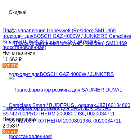
Скидка!
Плата управления Honeywell (Resideo) SM11469
подходит дляBOSCH GAZ 4000W / JUNKERS Ceraclass
Smart / BUDERUS Logamax / 87160134660
(восстановленная)
Нет в наличии
11 662
₽
Купить
Трансформатор розжига для SAUNIER DUVAL
S5742700/PROTHERM 2000801936, 0020034711
Нет в наличии
2 058
₽
Купить