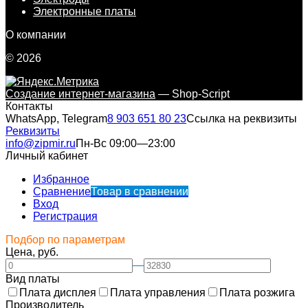
Электронные платы
О компании
© 2026
Создание интернет-магазина
— Shop-Script
Контакты
WhatsApp, Telegram
8 903 651 80 23
Ссылка на реквизиты
Реквизиты
info@zipmir.ru
Пн-Вс 09:00—23:00
Личный кабинет
Избранное
Сравнение
Товар в сравнении
Вход
Регистрация
Подбор по параметрам
Цена, руб.
—
Вид платы
Плата дисплея
Плата управления
Плата розжига
Производитель