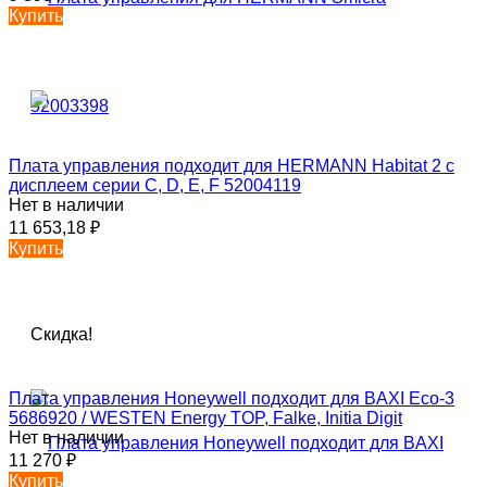
Купить
Плата управления подходит для HERMANN Habitat 2 с
дисплеем серии C, D, E, F 52004119
Нет в наличии
11 653,18
₽
Купить
Скидка!
Плата управления Honeywell подходит для BAXI Eco-3
5686920 / WESTEN Energy TOP, Falke, Initia Digit
Нет в наличии
11 270
₽
Купить