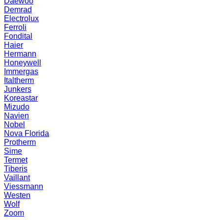
Daewoo
Demrad
Electrolux
Ferroli
Fondital
Haier
Hermann
Honeywell
Immergas
Italtherm
Junkers
Koreastar
Mizudо
Navien
Nobel
Nova Florida
Protherm
Sime
Termet
Tiberis
Vaillant
Viessmann
Westen
Wolf
Zoom