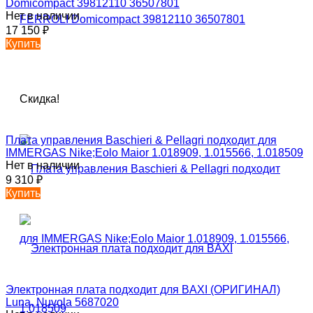
Domicompact 39812110 36507801
Нет в наличии
17 150
₽
Купить
Скидка!
Плата управления Baschieri & Pellagri подходит для
IMMERGAS Nike;Eolo Maior 1.018909, 1.015566, 1.018509
Нет в наличии
9 310
₽
Купить
Электронная плата подходит для BAXI (ОРИГИНАЛ)
Luna, Nuvola 5687020