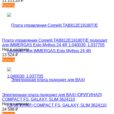
11 211,20
₽
Купить
Плата управления Comelit TAB812E19180T/E подходит
для IMMERGAS Eolo Mythos 24 4R 1.040030; 1.037705
Нет в наличии
13 524
₽
Купить
Электронная плата подходит для BAXI (ОРИГИНАЛ)
COMPACT FS, GALAXY, SLIM 3624110
Нет в наличии
24 598
₽