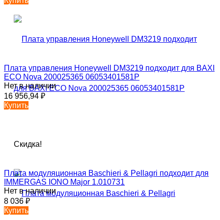
Купить
Плата управления Honeywell DM3219 подходит для BAXI
ECO Nova 200025365 06053401581P
Нет в наличии
16 956,94
₽
Купить
Скидка!
Плата модуляционная Baschieri & Pellagri подходит для
IMMERGAS IONO Major 1.010731
Нет в наличии
8 036
₽
Купить