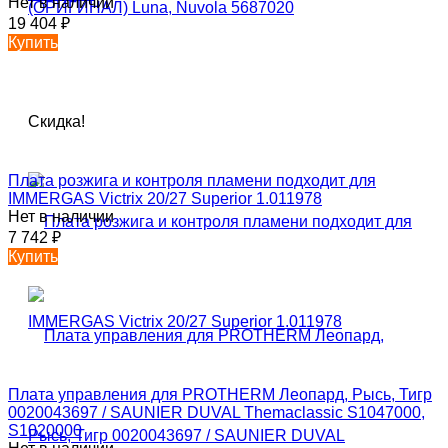
Нет в наличии
19 404
₽
Купить
Скидка!
Плата розжига и контроля пламени подходит для
IMMERGAS Victrix 20/27 Superior 1.011978
Нет в наличии
7 742
₽
Купить
Плата управления для PROTHERM Леопард, Рысь, Тигр
0020043697 / SAUNIER DUVAL Themaclassic S1047000,
S1020000