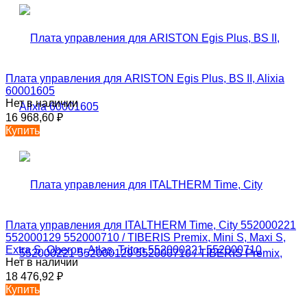
Плата управления для ARISTON Egis Plus, BS II, Alixia
60001605
Нет в наличии
16 968,60
₽
Купить
Плата управления для ITALTHERM Time, City 552000221
552000129 552000710 / TIBERIS Premix, Mini S, Maxi S,
Extra S, Oberon, Atlas, Triton 552000221 552000710
Нет в наличии
18 476,92
₽
Купить