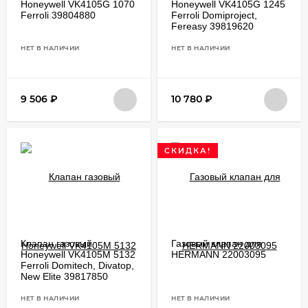
Honeywell VK4105G 1070
Honeywell VK4105G 1245
Ferroli 39804880
Ferroli Domiproject,
Fereasy 39819620
НЕТ В НАЛИЧИИ
НЕТ В НАЛИЧИИ
9 506
₽
10 780
₽
СКИДКА!
Клапан газовый
Газовый клапан для
Honeywell VK4105M 5132
HERMANN 22003095
Ferroli Domitech, Divatop,
New Elite 39817850
НЕТ В НАЛИЧИИ
НЕТ В НАЛИЧИИ