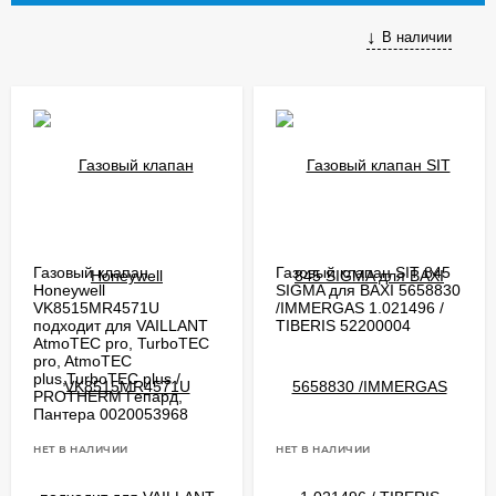
В наличии
Газовый клапан
Газовый клапан SIT 845
Honeywell
SIGMA для BAXI 5658830
VK8515MR4571U
/IMMERGAS 1.021496 /
подходит для VAILLANT
TIBERIS 52200004
AtmoTEC pro, TurboTEC
pro, AtmoTEC
plus,TurboTEC plus /
PROTHERM Гепард,
Пантера 0020053968
НЕТ В НАЛИЧИИ
НЕТ В НАЛИЧИИ