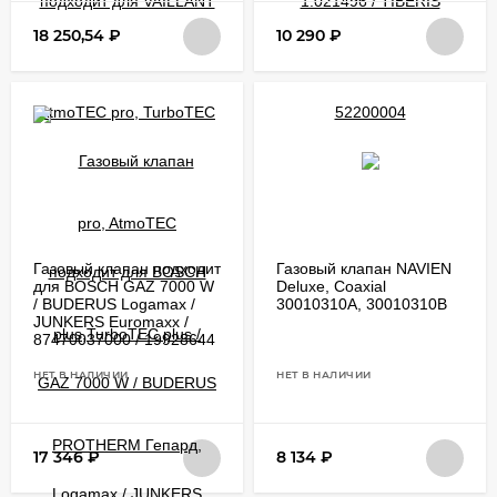
18 250,54
₽
10 290
₽
Газовый клапан подходит
Газовый клапан NAVIEN
для BOSCH GAZ 7000 W
Deluxe, Coaxial
/ BUDERUS Logamax /
30010310A, 30010310B
JUNKERS Euromaxx /
87470037000 / 19928644
НЕТ В НАЛИЧИИ
НЕТ В НАЛИЧИИ
17 346
₽
8 134
₽