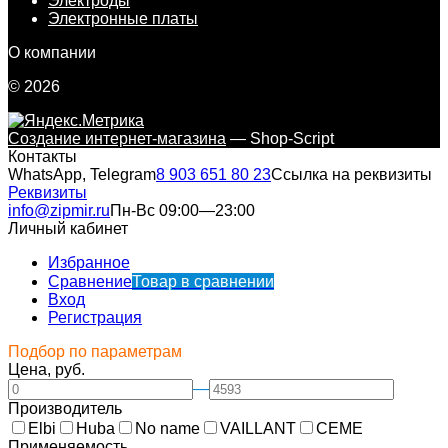
Электроды
Электронные платы
О компании
© 2026
Создание интернет-магазина
— Shop-Script
Контакты
WhatsApp, Telegram
8 903 651 80 23
Ссылка на реквизиты
Реквизиты
info@zipmir.ru
Пн-Вс 09:00—23:00
Личный кабинет
Избранное
Сравнение
Товар в сравнении
Вход
Регистрация
Подбор по параметрам
Цена, руб.
—
Производитель
Elbi
Huba
No name
VAILLANT
CEME
Применяемость