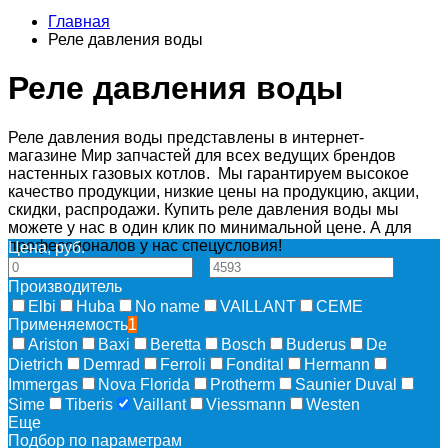
Главная
Реле давления воды
Реле давления воды
Реле давления воды представлены в интернет-
магазине Мир запчастей для всех ведущих брендов
настенных газовых котлов. Мы гарантируем высокое
качество продукции, низкие цены на продукцию, акции,
скидки, распродажи. Купить реле давления воды мы
можете у нас в один клик по минимальной цене. А для
профессионалов у нас спецусловия!
Цена, руб.
—
Производитель
Elbi
Huba
No name
VAILLANT
CEME
Применяемость
1
Ariston
Baxi
Beretta
Bosch
Buderus
De
Dietrich
Demrad
Ferroli
Fondital
Hermann
Immergas
Nova Florida
Protherm
Saunier Duval
Sime
Tiberis
Vaillant
Viessmann
Westen
Еще
Подбор по параметрам