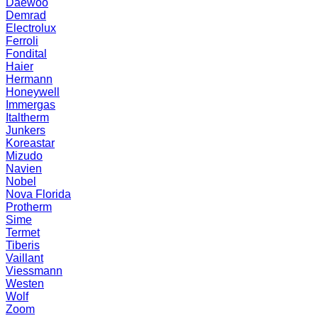
Daewoo
Demrad
Electrolux
Ferroli
Fondital
Haier
Hermann
Honeywell
Immergas
Italtherm
Junkers
Koreastar
Mizudо
Navien
Nobel
Nova Florida
Protherm
Sime
Termet
Tiberis
Vaillant
Viessmann
Westen
Wolf
Zoom