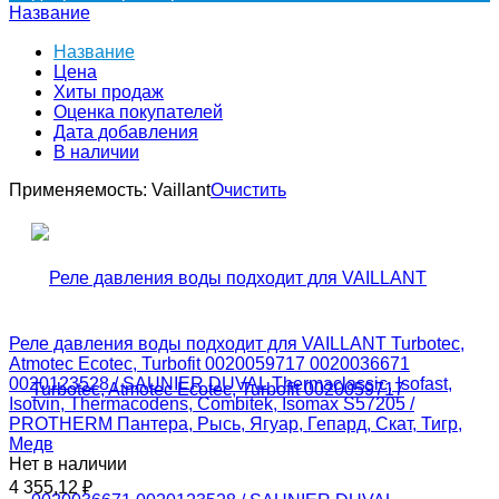
Название
Название
Цена
Хиты продаж
Оценка покупателей
Дата добавления
В наличии
Применяемость:
Vaillant
Очистить
Реле давления воды подходит для VAILLANT Turbotec,
Atmotec Ecotec, Turbofit 0020059717 0020036671
0020123528 / SAUNIER DUVAL Thermaclassic, Isofast,
Isotvin, Thermacodens, Combitek, Isomax S57205 /
PROTHERM Пантера, Рысь, Ягуар, Гепард, Скат, Тигр,
Медв
Нет в наличии
4 355,12
₽