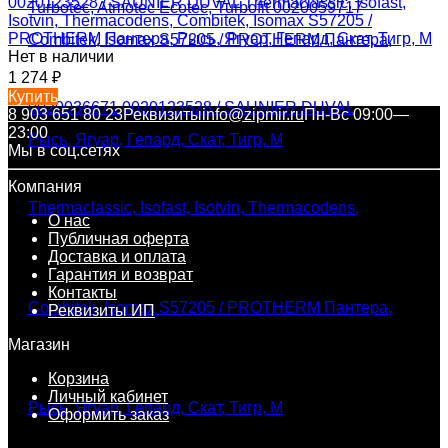
0020123528 / SAUNIER DUVAL Thermaclassic, Isofast,
Isotvin, Thermacodens, Combitek, Isomax S57205 /
PROTHERM Пантера, Рысь, Ягуар, Гепард, Скат, Тигр, М
Нет в наличии
1 274
₽
Купить
8 903 651 80 23
Реквизиты
info@zipmir.ru
Пн-Вс 09:00—
23:00
Мы в соц.сетях
Компания
О нас
Публичная оферта
Доставка и оплата
Гарантия и возврат
Контакты
Реквизиты ИП
Магазин
Корзина
Личный кабинет
Оформить заказ