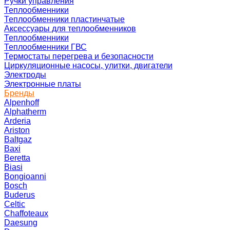
Ручки управления
Теплообменники
Теплообменники пластинчатые
Аксессуары для теплообменников
Теплообменники
Теплообменники ГВС
Термостаты перегрева и безопасности
Циркуляционные насосы, улитки, двигатели
Электроды
Электронные платы
Бренды
Alpenhoff
Alphatherm
Arderia
Ariston
Baltgaz
Baxi
Beretta
Biasi
Bongioanni
Bosch
Buderus
Celtic
Chaffoteaux
Daesung