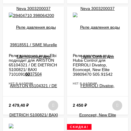
Реле давления воды Elbi
Реле давления воды
подходит для ARISTON
Huba Control для
65104321 / DE DIETRICH
FERROLI Divatop,
S100821/ BAXI
Econcept, New Elite
710109100
39809470 505.91542
НЕТ В НАЛИЧИИ
НЕТ В НАЛИЧИИ
2 479,40
₽
2 450
₽
СКИДКА!