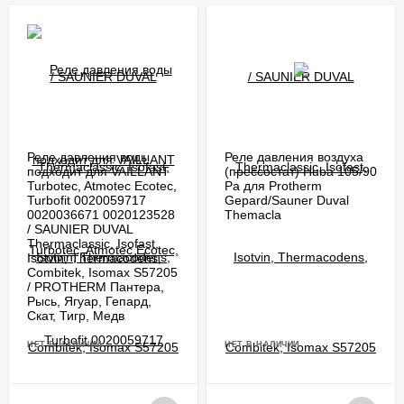
Реле давления воды
Реле давления воздуха
подходит для VAILLANT
(прессостат) Huba 105/90
Turbotec, Atmotec Ecotec,
Ра для Protherm
Turbofit 0020059717
Gepard/Sauner Duval
0020036671 0020123528
Themacla
/ SAUNIER DUVAL
Thermaclassic, Isofast,
Isotvin, Thermacodens,
Combitek, Isomax S57205
/ PROTHERM Пантера,
Рысь, Ягуар, Гепард,
Скат, Тигр, Медв
НЕТ В НАЛИЧИИ
НЕТ В НАЛИЧИИ