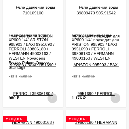
Реле давления воды
Реле давления воды
XP600 1/4" ARISTON
XP600 1/4" подходит для
995903 / BAXI 9951690 /
ARISTON 995903 / BAXI
FERROLI 39806180 /
9951690 / FERROLI
HERMANN 49003163 /
39806180 / HERMANN
WESTEN Novadens
49003163 / WESTEN
Boyler, Pulsar, Quasar,
Star Digit
НЕТ В НАЛИЧИИ
НЕТ В НАЛИЧИИ
980
₽
1 176
₽
СКИДКА!
СКИДКА!