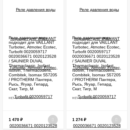
Реле давления воды
Реле давления воды
подходит для VAILLANT
подходит для VAILLANT
Turbotec, Atmotec Ecotec,
Turbotec, Atmotec Ecotec,
Turbofit 0020059717
Turbofit 0020059717
0020036671 0020123528
0020036671 0020123528
/ SAUNIER DUVAL
/ SAUNIER DUVAL
Thermaclassic, Isofast,
Thermaclassic, Isofast,
Isotvin, Thermacodens,
Isotvin, Thermacodens,
Combitek, Isomax S57205
Combitek, Isomax S57205
/ PROTHERM Пантера,
/ PROTHERM Пантера,
Рысь, Ягуар, Гепард,
Рысь, Ягуар, Гепард,
Скат, Тигр, М
Скат, Тигр, М
НЕТ В НАЛИЧИИ
НЕТ В НАЛИЧИИ
1 470
₽
1 274
₽