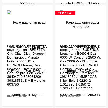
СКИДКА!
Реле давления воды
Реле давления воды
подходит для BERETTA
подходит для BUDERUS
City, Ciao, Diva, Divatech,
Logamax / BOSCH Gaz
Domiproject, Mynute
6000 W, Condens 2500 W,
boiler 20003181 /
Gaz 2000 W / BERETTA
FERROLI Arena, Diva,
City 6037507 / FERROLI
Divatech, Domiproject,
Domina, Arena, Diva,
Fortuna pro, Leb, Zews
Domiproject, Domitech
39404710 398064200
39818260 / IMMERGAS
39818551\ SIME Murelle
Nike, Eolo 1.022042
603750
1.016798 1.025072
1.021716 1.027277 1.
НЕТ В НАЛИЧИИ
НЕТ В НАЛИЧИИ