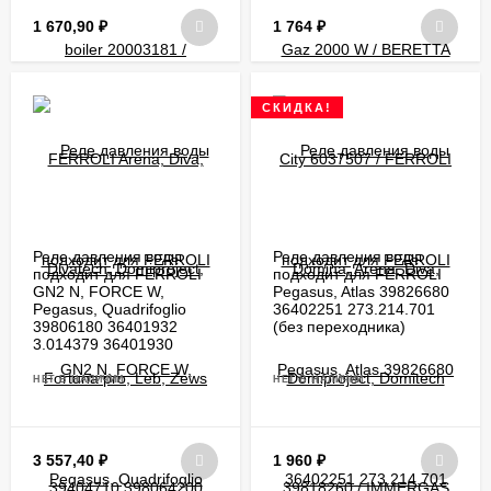
1 670,90
₽
1 764
₽
СКИДКА!
Реле давления воды
Реле давления воды
подходит для FERROLI
подходит для FERROLI
GN2 N, FORCE W,
Pegasus, Atlas 39826680
Pegasus, Quadrifoglio
36402251 273.214.701
39806180 36401932
(без переходника)
3.014379 36401930
НЕТ В НАЛИЧИИ
НЕТ В НАЛИЧИИ
3 557,40
₽
1 960
₽