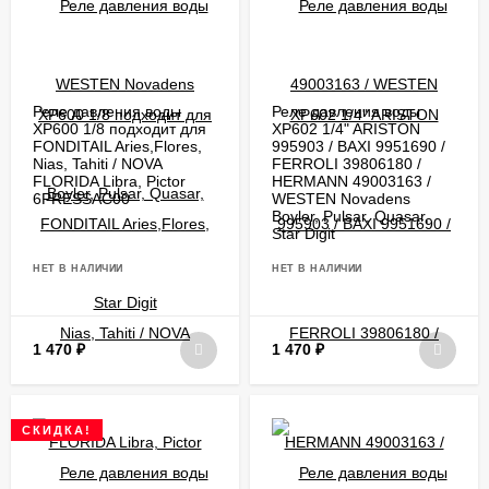
Реле давления воды
Реле давления воды
XP600 1/8 подходит для
XP602 1/4" ARISTON
FONDITAIL Aries,Flores,
995903 / BAXI 9951690 /
Nias, Tahiti / NOVA
FERROLI 39806180 /
FLORIDA Libra, Pictor
HERMANN 49003163 /
6PRESSAC00
WESTEN Novadens
Boyler, Pulsar, Quasar,
Star Digit
НЕТ В НАЛИЧИИ
НЕТ В НАЛИЧИИ
1 470
₽
1 470
₽
СКИДКА!