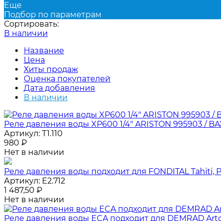
Еще
Подбор по параметрам
Сортировать:
В наличии
Название
Цена
Хиты продаж
Оценка покупателей
Дата добавления
В наличии
Реле давления воды XP600 1/4" ARISTON 995903 / BAX
Артикул:
T1.110
980
₽
Нет в наличии
Реле давления воды подходит для FONDITAL Tahiti, Pict
Артикул:
E2.712
1 487,50
₽
Нет в наличии
Реле давления воды ECA подходит для DEMRAD Arton