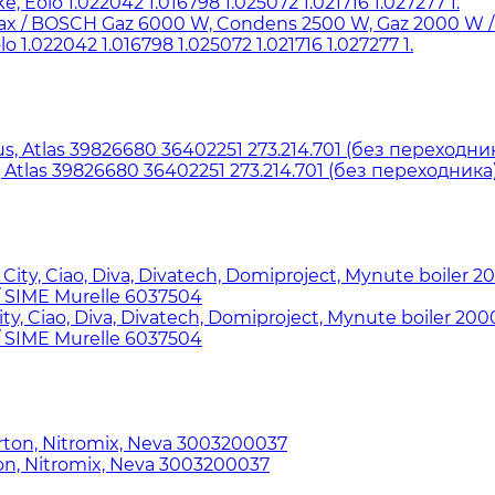
 BOSCH Gaz 6000 W, Condens 2500 W, Gaz 2000 W / BE
.022042 1.016798 1.025072 1.021716 1.027277 1.
tlas 39826680 36402251 273.214.701 (без переходника
Ciao, Diva, Divatech, Domiproject, Mynute boiler 20003
/ SIME Murelle 6037504
, Nitromix, Neva 3003200037