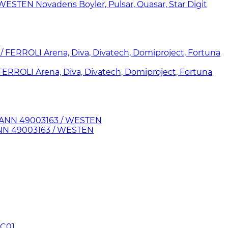
STEN Novadens Boyler, Pulsar, Quasar, Star Digit
FERROLI Arena, Diva, Divatech, Domiproject, Fortuna
ANN 49003163 / WESTEN