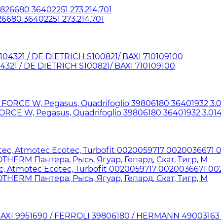
6680 36402251 273.214.701
321 / DE DIETRICH S100821/ BAXI 710109100
RCE W, Pegasus, Quadrifoglio 39806180 36401932 3.01
 Atmotec Ecotec, Turbofit 0020059717 0020036671 0020
OTHERM Пантера, Рысь, Ягуар, Гепард, Скат, Тигр, М