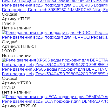
Реле давления воды подходит для BUDERUS Logamax /
Domiproject, Domitech 39818260 / IMMERGAS Nike, Eolo 1
Скидка!
Артикул:
T1.119
1 764
₽
Нет в наличии
Реле давления воды подходит для FERROLI Pegasus, A
Скидка!
Артикул:
T1.118-01
1 960
₽
Нет в наличии
Реле давления XP605 воды подходит для BERETTA City, 
Fortuna pro, Leb, Zews 39404710 398064200 39818551 
Скидка!
Артикул:
T5.110
1 274
₽
Нет в наличии
Реле давления воды ECA подходит для DEMRAD Arton
Артикул:
T8.211-01