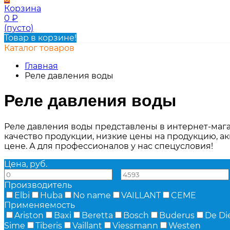
Корзина
0
₽
(пусто)
Товар в корзине!
Каталог товаров
Главная
Реле давления воды
Реле давления воды
Реле давления воды представлены в интернет-мага
качество продукции, низкие цены на продукцию, ак
цене. А для профессионалов у нас спецусловия!
Цена, руб.
—
Производитель
Elbi
Huba
No name
VAILLANT
CEME
Применяемость
Ariston
Baxi
Beretta
Bosch
Buderus
De Di
Sime
Tiberis
Vaillant
Viessmann
Westen