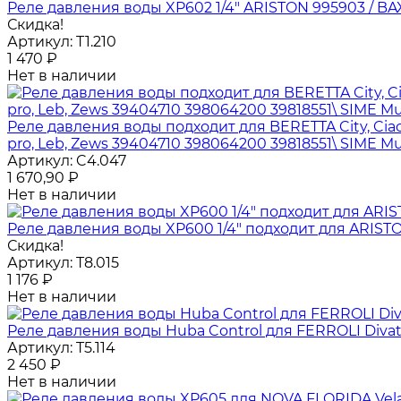
Реле давления воды XP602 1/4" ARISTON 995903 / BAX
Скидка!
Артикул:
T1.210
1 470
₽
Нет в наличии
Реле давления воды подходит для BERETTA City, Ciao, 
pro, Leb, Zews 39404710 398064200 39818551\ SIME Mu
Артикул:
C4.047
1 670,90
₽
Нет в наличии
Реле давления воды XP600 1/4" подходит для ARIST
Скидка!
Артикул:
T8.015
1 176
₽
Нет в наличии
Реле давления воды Huba Control для FERROLI Divato
Артикул:
T5.114
2 450
₽
Нет в наличии