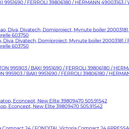
I 9951690 / FERROLI 39806180 / HERMANN 49003163 / WE
Diva, Divatech, Domiproject, Mynute boiler 20003181 / 
relle 603750
ON 995903 / BAXI 9951690 / FERROLI 39806180 / HERM
p, Econcept, New Elite 39809470 505.91542