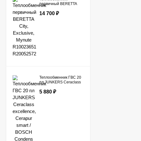
первичный BERETTA
City, Exclusive, Mynute
14 700
₽
R10023651 R20052572
Теплообменник ГВС 20
пл JUNKERS Ceraclass
excellence, Cerapur
5 880
₽
smart / BOSCH Condens
3000 W, GAZ 7000 W
8716771040 /
87167719870