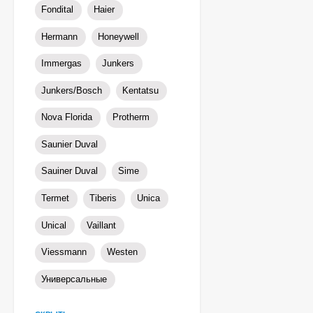
Fondital
Haier
Hermann
Honeywell
Immergas
Junkers
Junkers/Bosch
Kentatsu
Nova Florida
Protherm
Saunier Duval
Sauiner Duval
Sime
Termet
Tiberis
Unica
Unical
Vaillant
Viessmann
Westen
Универсальные