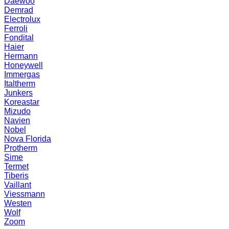
Daewoo
Demrad
Electrolux
Ferroli
Fondital
Haier
Hermann
Honeywell
Immergas
Italtherm
Junkers
Koreastar
Mizudо
Navien
Nobel
Nova Florida
Protherm
Sime
Termet
Tiberis
Vaillant
Viessmann
Westen
Wolf
Zoom