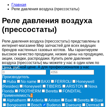
Главная
Реле давления воздуха (прессостаты)
Реле давления воздуха
(прессостаты)
Реле давления воздуха (прессостаты) представлены в
интернет-магазине Мир запчастей для всех ведущих
брендов настенных газовых котлов. Мы гарантируем
высокое качество продукции, низкие цены на продукцию,
акции, скидки, распродажи. Купить реле давления
воздуха (прессостаты) мы можете у нас в один клик по
минимальной цене. А для профессионалов у нас
Цена, руб.
спецусловия!
—
Производитель
Huba
No name
BAXI
FERROLI
Honeywell
(Resideo)
Honeywell
TIBERIS
ARISTON
Nova
Florida
PROTHERM
Beretta
FONDITAL
Применяемость
1
Alphatherm
Arderia
Ariston
Baxi
Beretta
Biasi
Bongioanni
Bosch
Buderus
Daesung
Demrad