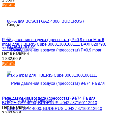
1 568
₽
Купить
Скидка!
Реле давления воздуха (прессостат) P=0,9 mbar Max 6
mbar для TIBERIS Cube 30631300100111, BAXI 628790,
721890400
Нет в наличии
1 832,60
₽
Купить
Реле давления воздуха (прессостат) 94/74 Pa для
BOSCH GAZ 4000, BUDERUS U042 / 87160112910
Нет в наличии
2 263,80
₽