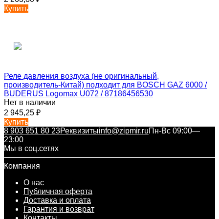
Купить
Реле давления воздуха (не оригинальный,
производитель-Китай) подходит для BOSCH GAZ 6000 /
BUDERUS Logomax U072 / 87186456530
Нет в наличии
2 945,25
₽
Купить
8 903 651 80 23
Реквизиты
info@zipmir.ru
Пн-Вс 09:00—
23:00
Мы в соц.сетях
Компания
О нас
Публичная оферта
Доставка и оплата
Гарантия и возврат
Контакты