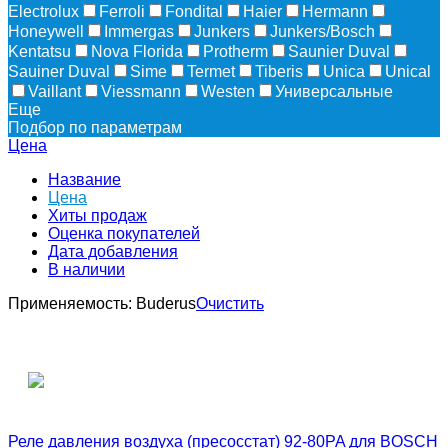
Electrolux
Ferroli
Fondital
Haier
Hermann
Honeywell
Immergas
Junkers
Junkers/Bosch
Kentatsu
Nova Florida
Protherm
Saunier Duval
Sauiner Duval
Sime
Termet
Tiberis
Unica
Unical
Vaillant
Viessmann
Westen
Универсальные
Еще
Подбор по параметрам
Цена
Название
Цена
Хиты продаж
Оценка покупателей
Дата добавления
В наличии
Применяемость:
Buderus
Очистить
Реле давления воздуха (пресосстат) 92-80PA для BOSCH