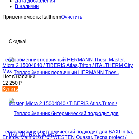
Дата добавления
В наличии
Применяемость:
Italtherm
Очистить
Скидка!
Теплообменник первичный HERMANN Thesi, Master,
Micra 2 15004840 / TIBERIS Atlas,Triton / ITALTHERM City
Max
Нет в наличии
12 250
₽
Купить
Теплообменник битермический подходит для BAXI Initia,
Energy, Main 616170 / WESTEN Quasar, Tecna project /