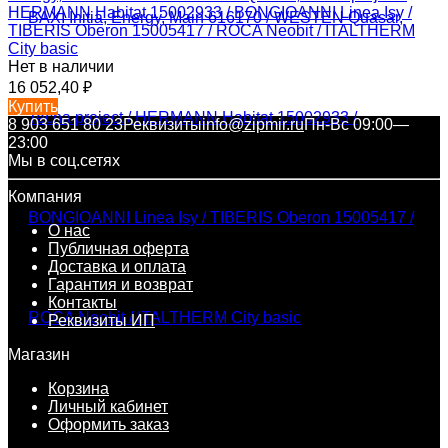
HERMANN Habitat 15002933 / BONGIOANNI Linea Isy /
TIBERIS Oberon 15005417 / ROCA Neobit / ITALTHERM
City basic
Нет в наличии
16 052,40
₽
Купить
8 903 651 80 23
Реквизиты
info@zipmir.ru
Пн-Вс 09:00—
23:00
Мы в соц.сетях
Компания
О нас
Публичная оферта
Доставка и оплата
Гарантия и возврат
Контакты
Реквизиты ИП
Магазин
Корзина
Личный кабинет
Оформить заказ