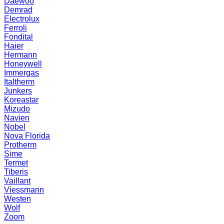
Daewoo
Demrad
Electrolux
Ferroli
Fondital
Haier
Hermann
Honeywell
Immergas
Italtherm
Junkers
Koreastar
Mizudо
Navien
Nobel
Nova Florida
Protherm
Sime
Termet
Tiberis
Vaillant
Viessmann
Westen
Wolf
Zoom