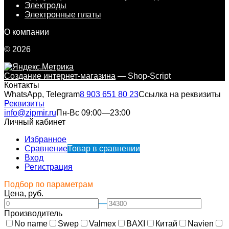
Электроды
Электронные платы
О компании
© 2026
Создание интернет-магазина
— Shop-Script
Контакты
WhatsApp, Telegram
8 903 651 80 23
Ссылка на реквизиты
Реквизиты
info@zipmir.ru
Пн-Вс 09:00—23:00
Личный кабинет
Избранное
Сравнение
Товар в сравнении
Вход
Регистрация
Подбор по параметрам
Цена, руб.
—
Производитель
No name
Swep
Valmex
BAXI
Китай
Navien