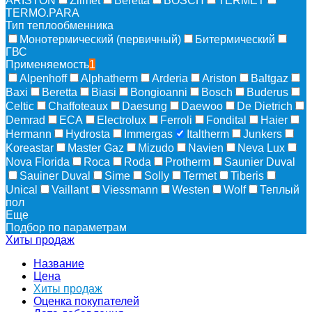
ARISTON
Zilmet
Beretta
BOSCH
TERMET
TERMO.PARA
Тип теплообменника
Монотермический (первичный)
Битермический
ГВС
Применяемость
1
Alpenhoff
Alphatherm
Arderia
Ariston
Baltgaz
Baxi
Beretta
Biasi
Bongioanni
Bosch
Buderus
Celtic
Chaffoteaux
Daesung
Daewoo
De Dietrich
Demrad
ECA
Electrolux
Ferroli
Fondital
Haier
Hermann
Hydrosta
Immergas
Italtherm
Junkers
Koreastar
Master Gaz
Mizudо
Navien
Neva Lux
Nova Florida
Roca
Roda
Protherm
Saunier Duval
Sauiner Duval
Sime
Solly
Termet
Tiberis
Unical
Vaillant
Viessmann
Westen
Wolf
Теплый
пол
Еще
Подбор по параметрам
Хиты продаж
Название
Цена
Хиты продаж
Оценка покупателей