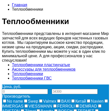
Главная
Теплообменники
Теплообменники
Теплообменники представлены в интернет-магазине Мир
запчастей для всех ведущих брендов настенных газовых
котлов. Мы гарантируем высокое качество продукции,
низкие цены на продукцию, акции, скидки, распродажи.
Купить теплообменники мы можете у нас в один клик по
минимальной цене. А для профессионалов у нас
спецусловия!
Теплообменники пластинчатые
Аксессуары для теплообменников
Теплообменники
Теплообменники ГВС
Цена, руб.
—
Производитель
No name
Swep
Valmex
BAXI
Китай
Navien
IMMERGAS
VIESSMANN
FERROLI
DEMRAD