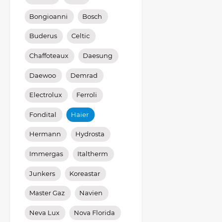
Bongioanni
Bosch
Buderus
Celtic
Chaffoteaux
Daesung
Daewoo
Demrad
Electrolux
Ferroli
Fondital
Haier
Hermann
Hydrosta
Immergas
Italtherm
Junkers
Koreastar
Master Gaz
Navien
Neva Lux
Nova Florida