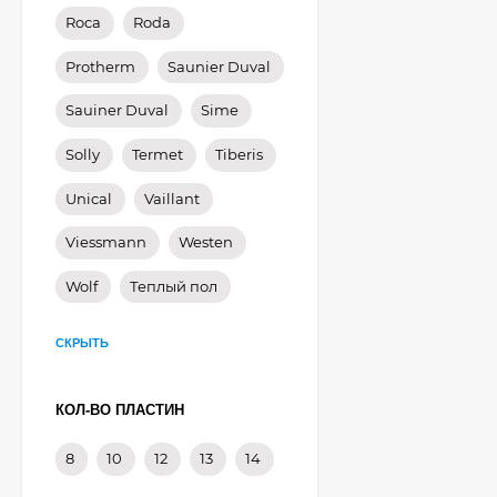
Roca
Roda
Protherm
Saunier Duval
Sauiner Duval
Sime
Solly
Termet
Tiberis
Unical
Vaillant
Viessmann
Westen
Wolf
Теплый пол
СКРЫТЬ
КОЛ-ВО ПЛАСТИН
8
10
12
13
14