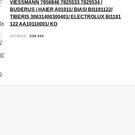
VIESSMANN 7856846 7825533 7825534 /
BUDERUS / HAIER A01011/ BIASI BI1181122/
TIBERIS 30631400300401/ ELECTROLUX BI1181
122 AA10110001/ KO
АРТИКУЛ:
C30.032