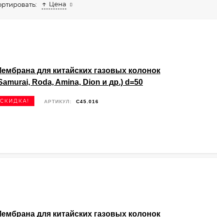
Цена
ортировать:
ембрана для китайских газовых колонок
Samurai, Roda, Amina, Dion и др.) d=50
СКИДКА!
АРТИКУЛ:
C45.016
ембрана для китайских газовых колонок