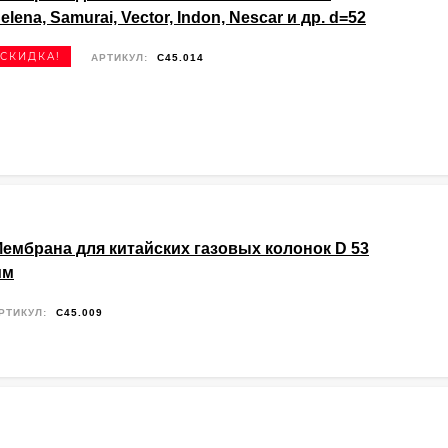
elena, Samurai, Vector, Indon, Nescar и др. d=52
СКИДКА!
АРТИКУЛ:
C45.014
ембрана для китайских газовых колонок D 53
мм
РТИКУЛ:
C45.009