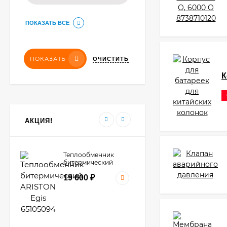
ПОКАЗАТЬ ВСЕ
ПОКАЗАТЬ
ОЧИСТИТЬ
К
АКЦИЯ!
Теплообменник
битермический
ARISTON Egis
19 600
₽
65105094