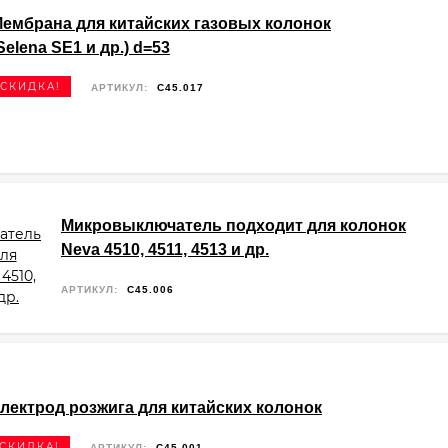
ембрана для китайских газовых колонок
Selena SE1 и др.) d=53
СКИДКА!
АРТИКУЛ:
C45.017
Микровыключатель подходит для колонок
Neva 4510, 4511, 4513 и др.
АРТИКУЛ:
C45.006
лектрод розжига для китайских колонок
СКИДКА!
АРТИКУЛ:
C45.001