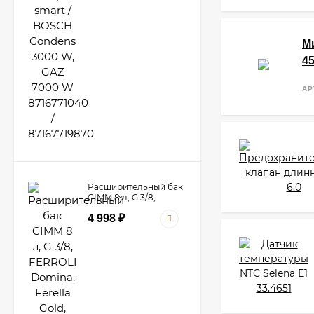
М
45
АР
Расширительный бак
CIMM 8 л, G 3/8,
FERROLI Domina,
4 998
₽
Ferella Gold, Domitop
39804890