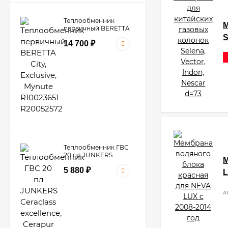
Теплообменник
М
первичный BERETTA
City, Exclusive, Mynute
S
14 700
₽
R10023651 R20052572
Теплообменник ГВС
20 пл JUNKERS
М
Ceraclass excellence,
5 880
₽
Cerapur smart /
L
BOSCH Condens 3000
W, GAZ 7000 W
8716771040 /
А
87167719870