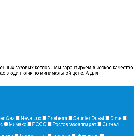
нных газовых котлов. Мы гарантируем высокое качество
ас в один клик по минимальной цене. А для
er Gaz
Neva Lux
Protherm
Saunier Duval
Sime
с
Мимакс
РОСС
Ростовгазоаппарат
Сигнал
орелки
Термостаты
Горелки
Инжектор