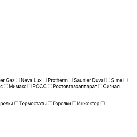
er Gaz
Neva Lux
Protherm
Saunier Duval
Sime
с
Мимакс
РОСС
Ростовгазоаппарат
Сигнал
орелки
Термостаты
Горелки
Инжектор