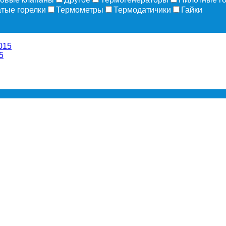
атые горелки
Термометры
Термодатичики
Гайки
5