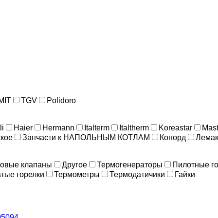
MIT
TGV
Polidoro
li
Haier
Hermann
Italterm
Italtherm
Koreastar
Mast
кое
Запчасти к НАПОЛЬНЫМ КОТЛАМ
Конорд
Лемак
зовые клапаны
Другое
Термогенераторы
Пилотные г
атые горелки
Термометры
Термодатичики
Гайки