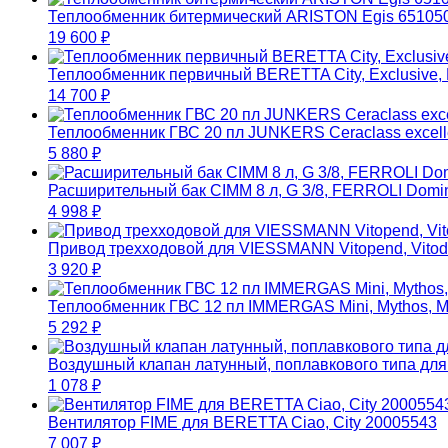
Теплообменник битермический ARISTON Egis 65105
19 600
₽
Теплообменник первичный BERETTA City, Exclusive
14 700
₽
Теплообменник ГВС 20 пл JUNKERS Ceraclass excell
5 880
₽
Расширительный бак CIMM 8 л, G 3/8, FERROLI Domina
4 998
₽
Привод трехходовой для VIESSMANN Vitopend, Vito
3 920
₽
Теплообменник ГВС 12 пл IMMERGAS Mini, Mythos, Ma
5 292
₽
Воздушный клапан латунный, поплавкового типа д
1 078
₽
Вентилятор FIME для BERETTA Ciao, City 20005543
7 007
₽