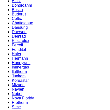
Biasi
Bongioanni
Bosch
Buderus
Celtic
Chaffoteaux
Daesung
Daewoo
Demrad
Electrolux
Ferroli
Fondital
Haier
Hermann
Honeywell
Immergas
Italtherm
Junkers
Koreastar
Mizudо
Navien
Nobel
Nova Florida
Protherm
Sime