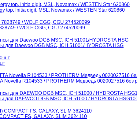
 top, Initia digit, MSL, Novamax / WESTEN Star 620860
 7828749 / WOLF CGG, CGU 274520099
ипсы для Daewoo DGB MSC, ICH 51001/HYDROSTA HSG
шт
A Novella R104533 / PROTHERM Медведь 0020027516 без 
ипсы для DAEWOO DGB MSC, ICH 51000 / HYDROSTA HSG10
 COMPACT FS, GALAXY, SLIM 3624110