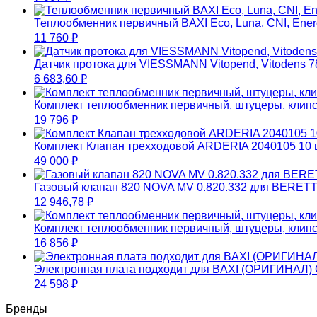
Теплообменник первичный BAXI Eco, Luna, CNI, Energy
11 760
₽
Датчик протока для VIESSMANN Vitopend, Vitodens
6 683,60
₽
Комплект теплообменник первичный, штуцеры, кл
19 796
₽
Комплект Клапан трехходовой ARDERIA 2040105 10 
49 000
₽
Газовый клапан 820 NOVA MV 0.820.332 для BERETT
12 946,78
₽
Комплект теплообменник первичный, штуцеры, кл
16 856
₽
Электронная плата подходит для BAXI (ОРИГИНАЛ)
24 598
₽
Бренды