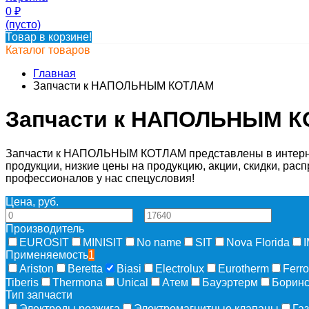
0
₽
(пусто)
Товар в корзине!
Каталог товаров
Главная
Запчасти к НАПОЛЬНЫМ КОТЛАМ
Запчасти к НАПОЛЬНЫМ 
Запчасти к НАПОЛЬНЫМ КОТЛАМ представлены в интернет-
продукции, низкие цены на продукцию, акции, скидки, рас
профессионалов у нас спецусловия!
Цена, руб.
—
Производитель
EUROSIT
MINISIT
No name
SIT
Nova Florida
I
Применяемость
1
Ariston
Beretta
Biasi
Electrolux
Eurotherm
Ferro
Tiberis
Thermona
Unical
Атем
Бауэртерм
Боринс
Тип запчасти
Электроды розжига
Электромагнитные клапаны
Га