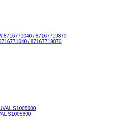
8716771040 / 87167719870
VAL S1005600