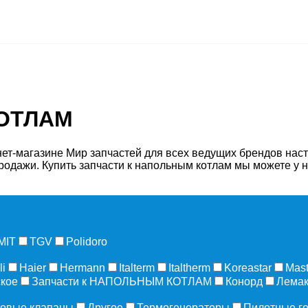
КОТЛАМ
магазине Мир запчастей для всех ведущих брендов насте
продажи. Купить запчасти к напольным котлам мы можете у н
MIT
TGV
Polidoro
li
Haier
Hermann
Italterm
Italtherm
Koreastar
Mast
кое
Запчасти к НАПОЛЬНЫМ КОТЛАМ
Конорд
Лемак
зовые клапаны
Другое
Термогенераторы
Пилотные г