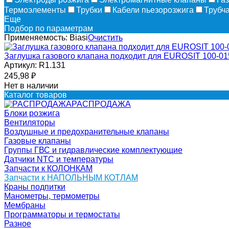
Термоэлементы
Трубки
Кабели пьезорозжига
Трубч
Еще
Подбор по параметрам
Применяемость:
Biasi
Очистить
Заглушка газового клапана подходит для EUROSIT 100-01
Артикул:
R1.131
245,98
₽
Нет в наличии
Каталог товаров
РАСПРОДАЖА
Блоки розжига
Вентиляторы
Воздушные и предохранительные клапаны
Газовые клапаны
Группы ГВС и гидравлические комплектующие
Датчики NTC и температуры
Запчасти к КОЛОНКАМ
Запчасти к НАПОЛЬНЫМ КОТЛАМ
Краны подпитки
Манометры, термометры
Мембраны
Программаторы и термостаты
Разное