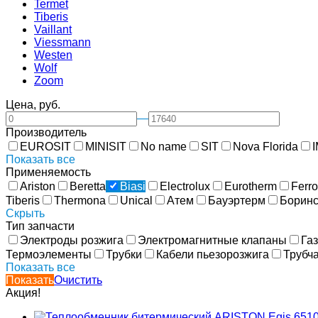
Termet
Tiberis
Vaillant
Viessmann
Westen
Wolf
Zoom
Цена, руб.
—
Производитель
EUROSIT
MINISIT
No name
SIT
Nova Florida
I
Показать все
Применяемость
Ariston
Beretta
Biasi
Electrolux
Eurotherm
Ferro
Tiberis
Thermona
Unical
Атем
Бауэртерм
Боринс
Скрыть
Тип запчасти
Электроды розжига
Электромагнитные клапаны
Га
Термоэлементы
Трубки
Кабели пьезорозжига
Трубч
Показать все
Показать
Очистить
Акция!