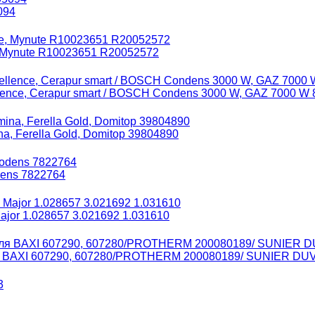
094
, Mynute R10023651 R20052572
ence, Cerapur smart / BOSCH Condens 3000 W, GAZ 7000 W 
, Ferella Gold, Domitop 39804890
dens 7822764
jor 1.028657 3.021692 1.031610
ля BAXI 607290, 607280/PROTHERM 200080189/ SUNIER DU