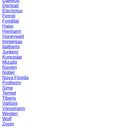
Daewoo
Demrad
Electrolux
Ferroli
Fondital
Haier
Hermann
Honeywell
Immergas
Italtherm
Junkers
Koreastar
Mizudо
Navien
Nobel
Nova Florida
Protherm
Sime
Termet
Tiberis
Vaillant
Viessmann
Westen
Wolf
Zoom