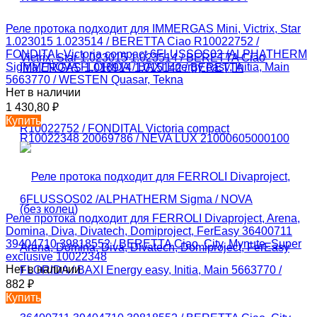
Реле протока подходит для IMMERGAS Mini, Victrix, Star
1.023015 1.023514 / BERETTA Ciao R10022752 /
FONDITAL Victoria compact 6FLUSSOS02 /ALPHATHERM
Sigma / NOVA FLORIDA / BAXI Energy easy, Initia, Main
5663770 / WESTEN Quasar, Tekna
Нет в наличии
1 430,80
₽
Купить
Реле протока подходит для FERROLI Divaproject, Arena,
Domina, Diva, Divatech, Domiproject, FerEasy 36400711
39404710 39818552 / BERETTA Ciao, City, Mynute, Super
exclusive 10022348
Нет в наличии
882
₽
Купить