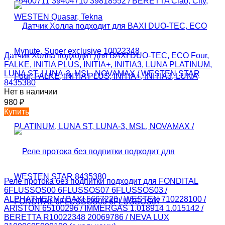
Датчик Холла подходит для BAXI DUO-TEC, ECO Four,
FALKE, INITIA PLUS, INITIA+, INITIA3, LUNA PLATINUM,
LUNA ST, LUNA-3, MSL, NOVAMAX / WESTEN STAR
8435380
Нет в наличии
980
₽
Купить
Реле протока без подпитки подходит для FONDITAL
6FLUSSOS00 6FLUSSOS07 6FLUSSOS03 /
ALPHATHERM / BAXI 5667220 / WESTEN 710228100 /
ARISTON 65100296 / IMMERGAS 1.018914 1.015142 /
BERETTA R10022348 20069786 / NEVA LUX