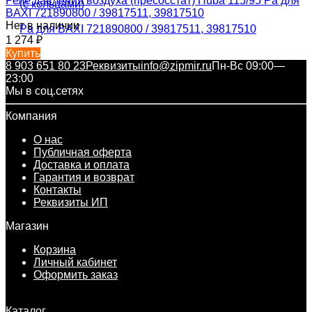
Реле давления воздуха (пресосстат) Huba 115/95 Pa для
BAXI 721890800 / 39817511, 39817510
Нет в наличии
1 274
₽
Купить
8 903 651 80 23
Реквизиты
info@zipmir.ru
Пн-Вс 09:00—
23:00
Мы в соц.сетях
Компания
О нас
Публичная оферта
Доставка и оплата
Гарантия и возврат
Контакты
Реквизиты ИП
Магазин
Корзина
Личный кабинет
Оформить заказ
Каталог