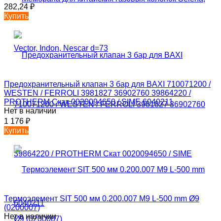
282,24
₽
Купить
Предохранительный клапан 3 бар для BAXI 710071200 /
WESTEN / FERROLI 3981827 36902760 39864220 /
PROTHERM Скат 0020094650 / SIME 6040211
Нет в наличии
1 176
₽
Купить
Термоэлемент SIT 500 мм 0.200.007 M9 L-500 mm Ø9
(0200007)
Нет в наличии