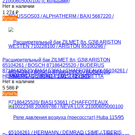
21000605000100 (с кольцами)
Нет в наличии
1 274
₽
Купить
Расширительный бак ZILMET 8л, G3\8 ARISTON
65104261 / BOSCH 87186425520 / BUDERUS
87186425520/ BIASI 53661 / CHAFFOTEAUX 65104261 /
HERMANN / DEMRAD / SIME / TIBERIS
Нет в наличии
5 586
₽
Купить