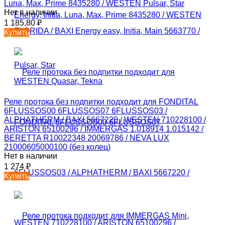
Luna, Max, Prime 8435280 / WESTEN Pulsar, Star
Нет в наличии
1 185,80
₽
Купить
Реле протока без подпитки подходит для FONDITAL
6FLUSSOS00 6FLUSSOS07 6FLUSSOS03 /
ALPHATHERM / BAXI 5667220 / WESTEN 710228100 /
ARISTON 65100296 / IMMERGAS 1.018914 1.015142 /
BERETTA R10022348 20069786 / NEVA LUX
21000605000100 (без колец)
Нет в наличии
1 274
₽
Купить