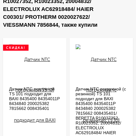
R10027352, R10023352, 20004832/
ELECTROLUX AC62918484/ HAIER
C00301/ PROTHERM 0020027622/
VIESSMANN 7856844, также купили
СКИДКА!
Датчик NTC погружной
Датчик NTC погружной (с
TS 101 подходит для
резинкой) TS 101
BAXI 8435400 84354011P
подходит для BAXI
8434840 200025382
8435400 84354011P
7815662 008435401
8434840 200025382
7815662 008435401/
BERETTA R10027352,
R10023352, 20004832/
ELECTROLUX
AC62918484/ HAIER