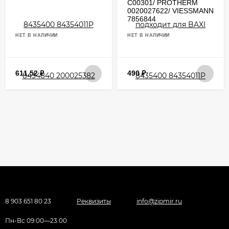
C00301/ PROTHERM
0020027622/ VIESSMANN
7856844
НЕТ В НАЛИЧИИ
НЕТ В НАЛИЧИИ
611,52
₽
490
₽
8 903 651 80 23
Реквизиты
info@zipmir.ru
Пн-Вс 09:00—23:00