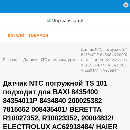
0
КАТАЛОГ ТОВАРОВ
Датчик NTC погружной TS 
84354011P 8434840 200025
Главная
Датчики NTC и температуры
BERETTA R10027352, R1002
AC62918484/ HAIER C0030
VIESSMANN 7856844
Датчик NTC погружной TS 101
подходит для BAXI 8435400
84354011P 8434840 200025382
7815662 008435401/ BERETTA
R10027352, R10023352, 20004832/
ELECTROLUX AC62918484/ HAIER