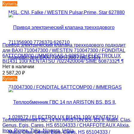
Купить
Привод электрический клапана трехходового подходит
для BAXI 710047300 / WESTEN 710047300 / FONDITAL
6ATTCOMP00 / IMMERGAS 1.028572 / ELECTROLUX
BI1431 100/ KENTATSU 7022420004/ SIME 6087332¶ ¶
Нет в наличии
2 587,20
₽
Купить
Теплообменник ГВС 14 пл ARISTON BS, BS II, Matis, Clas,
Genus, Egis, Cares, HS 65104333 / CHAFFOTEAUX Alixia,
Inoa, Pigma, Talia, Niagara, Urbia