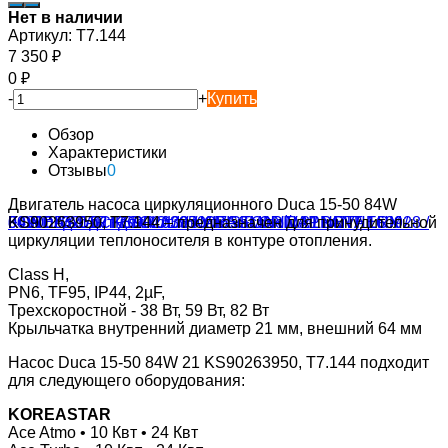
Нет в наличии
Артикул:
T7.144
7 350
₽
0
₽
-
+
Купить
Обзор
Характеристики
Отзывы
0
Двигатель насоса циркуляционного Duca 15-50 84W
KS90263950, T7.144 – предназначен для принудительной
циркуляции теплоносителя в контуре отопления.
Class H,
PN6, TF95, IP44, 2µF,
Трехскоростной - 38 Вт, 59 Вт, 82 Вт
Крыльчатка внутренний диаметр 21 мм, внешний 64 мм
Насос Duca 15-50 84W 21 KS90263950, T7.144 подходит
для следующего оборудования:
KOREASTAR
Ace Atmo • 10 Квт • 24 Квт