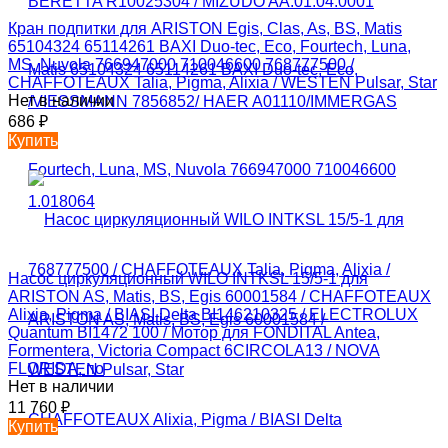
Кран подпитки для ARISTON Egis, Clas, As, BS, Matis
65104324 65114261 BAXI Duo-tec, Eco, Fourtech, Luna,
MS, Nuvola 766947000 710046600 768777500 /
CHAFFOTEAUX Talia, Pigma, Alixia / WESTEN Pulsar, Star
Нет в наличии
686
₽
Купить
Насос циркуляционный WILO INTKSL 15/5-1 для
ARISTON AS, Matis, BS, Egis 60001584 / CHAFFOTEAUX
Alixia, Pigma / BIASI Delta BI146210325 / ELECTROLUX
Quantum BI1472 100 / Мотор для FONDITAL Antea,
Formentera, Victoria Compact 6CIRCOLA13 / NOVA
FLORIDA, по
Нет в наличии
11 760
₽
Купить