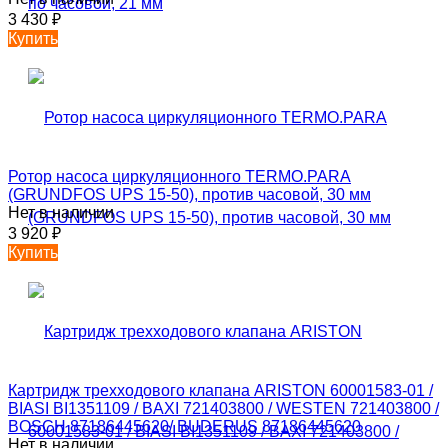
3 430
₽
Купить
Ротор насоса циркуляционного TERMO.PARA
(GRUNDFOS UPS 15-50), против часовой, 30 мм
Нет в наличии
3 920
₽
Купить
Картридж трехходового клапана ARISTON 60001583-01 /
BIASI BI1351109 / BAXI 721403800 / WESTEN 721403800 /
BOSCH 87186445620/ BUDERUS 87186445620
Нет в наличии