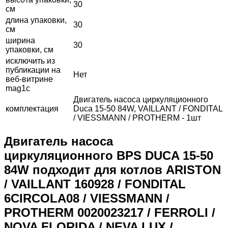
30
см
длина упаковки,
30
см
ширина
30
упаковки, см
исключить из
публикации на
Нет
веб-витрине
mag1c
Двигатель насоса циркуляционного
комплектация
Duca 15-50 84W, VAILLANT / FONDITAL
/ VIESSMANN / PROTHERM - 1шт
Двигатель насоса
циркуляционного BPS DUCA 15-50
84W подходит для котлов ARISTON
/ VAILLANT 160928 / FONDITAL
6CIRCOLA08 / VIESSMANN /
PROTHERM 0020023217 / FERROLI /
NOVA FLORIDA / NEVA LUX /