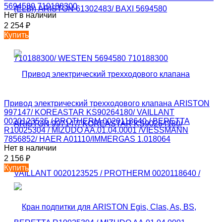
5694580 710188300
Нет в наличии
2 254
₽
Купить
Привод электрический трехходового клапана ARISTON
997147/ KOREASTAR KS90264180/ VAILLANT
0020123525 / PROTHERM 0020118640 / BERETTA
R10025304 / MIZUDO AA.01.04.0001 /VIESSMANN
7856852/ HAER A01110/IMMERGAS 1.018064
Нет в наличии
2 156
₽
Купить