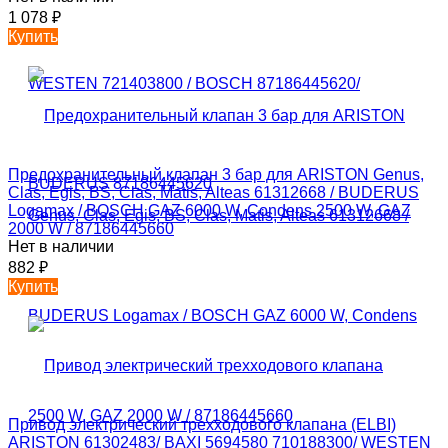
1 078
₽
Купить
Предохранительный клапан 3 бар для ARISTON Genus,
Clas, Egis, BS, Clas, Matis, Alteas 61312668 / BUDERUS
Logamax / BOSCH GAZ 6000 W, Condens 2500 W, GAZ
2000 W / 87186445660
Нет в наличии
882
₽
Купить
Привод электрический трехходового клапана (ELBI)
ARISTON 61302483/ BAXI 5694580 710188300/ WESTEN