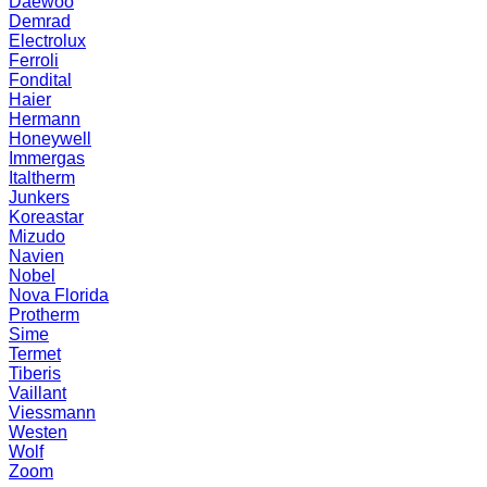
Daewoo
Demrad
Electrolux
Ferroli
Fondital
Haier
Hermann
Honeywell
Immergas
Italtherm
Junkers
Koreastar
Mizudо
Navien
Nobel
Nova Florida
Protherm
Sime
Termet
Tiberis
Vaillant
Viessmann
Westen
Wolf
Zoom