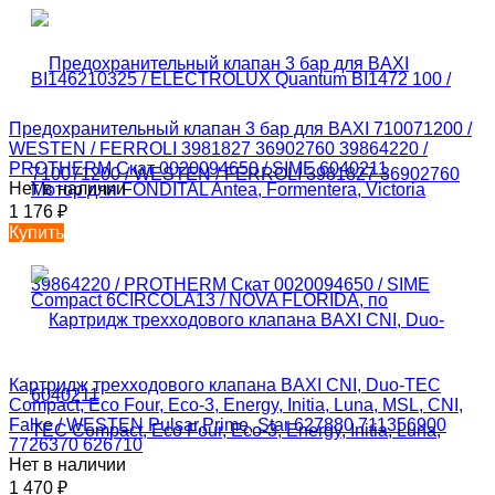
Предохранительный клапан 3 бар для BAXI 710071200 /
WESTEN / FERROLI 3981827 36902760 39864220 /
PROTHERM Скат 0020094650 / SIME 6040211
Нет в наличии
1 176
₽
Купить
Картридж трехходового клапана BAXI CNI, Duo-TEC
Compact, Eco Four, Eco-3, Energy, Initia, Luna, MSL, CNI,
Falke / WESTEN Pulsar,Prime, Star 627880 711356900
7726370 626710
Нет в наличии
1 470
₽