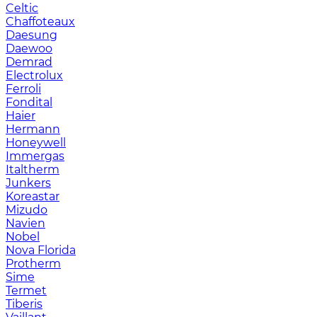
Celtic
Chaffoteaux
Daesung
Daewoo
Demrad
Electrolux
Ferroli
Fondital
Haier
Hermann
Honeywell
Immergas
Italtherm
Junkers
Koreastar
Mizudо
Navien
Nobel
Nova Florida
Protherm
Sime
Termet
Tiberis