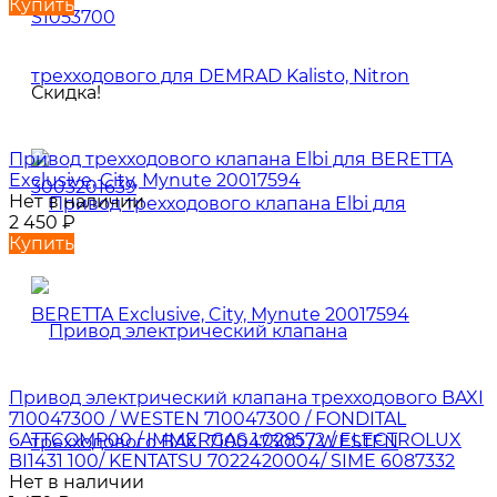
Купить
Скидка!
Привод трехходового клапана Elbi для BERETTA
Exclusive, City, Mynute 20017594
Нет в наличии
2 450
₽
Купить
Привод электрический клапана трехходового BAXI
710047300 / WESTEN 710047300 / FONDITAL
6ATTCOMP00 / IMMERGAS 1.028572 / ELECTROLUX
BI1431 100/ KENTATSU 7022420004/ SIME 6087332
Нет в наличии