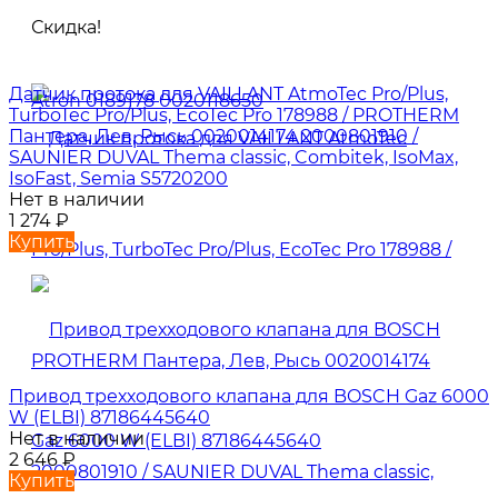
Скидка!
Датчик протока для VAILLANT AtmoTec Pro/Plus,
TurboTec Pro/Plus, EcoTec Pro 178988 / PROTHERM
Пантера, Лев, Рысь 0020014174 2000801910 /
SAUNIER DUVAL Thema classic, Combitek, IsoMax,
IsoFast, Semia S5720200
Нет в наличии
1 274
₽
Купить
Привод трехходового клапана для BOSCH Gaz 6000
W (ELBI) 87186445640
Нет в наличии
2 646
₽
Купить