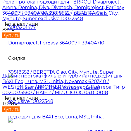
Реле протока подходит для FERROLI Divaproject,
Arena, Domina, Diva, Divatech, Domiproject, FerEasy
36400711 39404710 39818552 / BERETTA Ciao, City,
Mynute, Super exclusive 10022348
Нет в наличии
882
₽
Купить
Скидка!
Датчик протока (фильтр и турбина) подходит для
BAXI Eco, Luna, MSL, Initia, Novamax 620340 /
WESTEN Star / PROTHERM Леопард, Пантера, Тигр
0020035580 / HAIER / MIZUDO QC.03.01.0018
Нет в наличии
1 078
₽
Купить