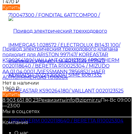
1 470
₽
Купить
Привод электрический трехходового клапана
подходит для ARISTON 997147/ KOREASTAR
KS90264180/ VAILLANT 0020123525 / PROTHERM
0020118640 / BERETTA R10025304 / MIZUDO
AA.01.04.0001 /VIESSMANN 7856852/ HAER
A01110/IMMERGAS 1.018064
Нет в наличии
1 960
₽
Купить
8 903 651 80 23
Реквизиты
info@zipmir.ru
Пн-Вс 09:00
—23:00
Мы в соц.сетях
Компания
О нас