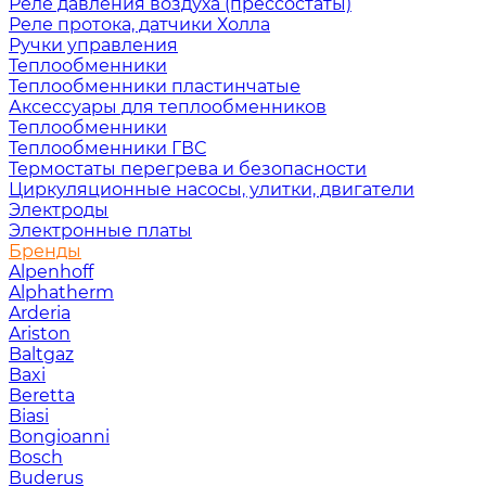
Реле давления воздуха (прессостаты)
Реле протока, датчики Холла
Ручки управления
Теплообменники
Теплообменники пластинчатые
Аксессуары для теплообменников
Теплообменники
Теплообменники ГВС
Термостаты перегрева и безопасности
Циркуляционные насосы, улитки, двигатели
Электроды
Электронные платы
Бренды
Alpenhoff
Alphatherm
Arderia
Ariston
Baltgaz
Baxi
Beretta
Biasi
Bongioanni
Bosch
Buderus