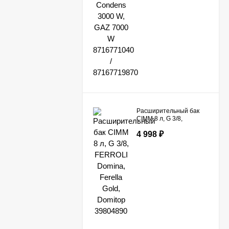
Расширительный бак
CIMM 8 л, G 3/8,
FERROLI Domina,
4 998
₽
Ferella Gold, Domitop
39804890