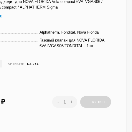
подходит для NOVA FLORIDA Vela compact 6VALVGAS06 /
ia compact / ALPHATHERM Sigma
Е
Alphatherm, Fondital, Nova Florida
Газовый клапан для NOVA FLORIDA
6VALVGAS06/FONDITAL - 1шт
АРТИКУЛ:
E2.051
0
₽
-
+
КУПИТЬ