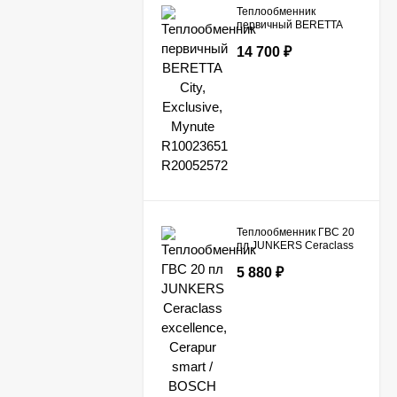
Теплообменник
первичный BERETTA
City, Exclusive, Mynute
14 700
₽
R10023651 R20052572
Теплообменник ГВС 20
пл JUNKERS Ceraclass
excellence, Cerapur
5 880
₽
smart / BOSCH Condens
3000 W, GAZ 7000 W
8716771040 /
87167719870