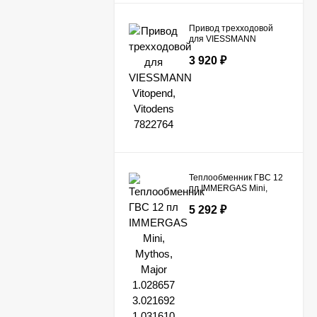
Привод трехходовой
для VIESSMANN
Vitopend, Vitodens
3 920
₽
7822764
Теплообменник ГВС 12
пл IMMERGAS Mini,
Mythos, Major 1.028657
5 292
₽
3.021692 1.031610