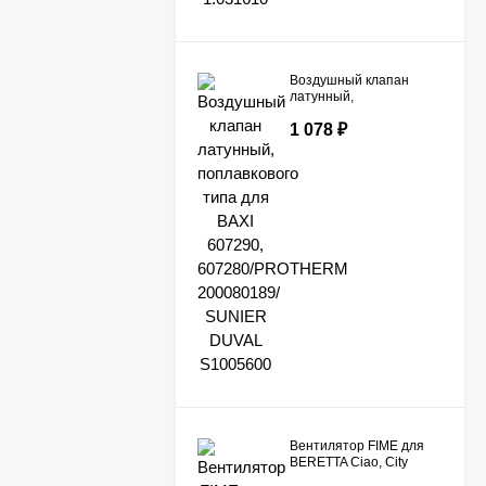
Воздушный клапан
латунный,
поплавкового типа для
1 078
₽
BAXI 607290,
607280/PROTHERM
200080189/ SUNIER
DUVAL S1005600
Вентилятор FIME для
BERETTA Ciao, City
20005543