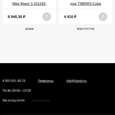
9 540,30
₽
4 410
₽
8 903 651 80 23
Реквизиты
info@zipmir.ru
Пн-Вс 09:00—23:00
Мы в соц.сетях