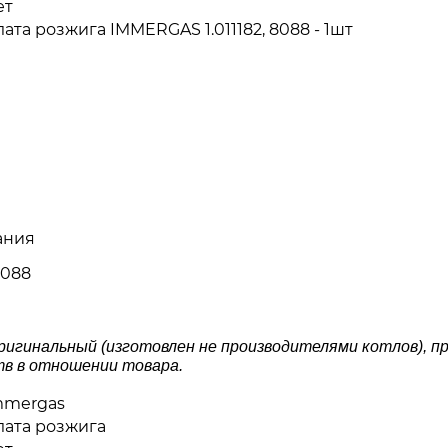
ет
ата розжига IMMERGAS 1.011182, 8088 - 1шт
ания
8088
 оригинальный (изготовлен не производителями котлов),
тв в отношении товара.
mmergas
лата розжига