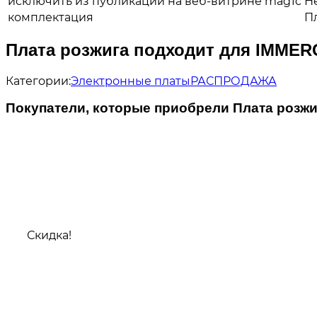
исключить из публикации на веб-витрине mag1c
Н
комплектация
Пл
Плата розжига подходит для IMMERG
Категории:
Электронные платы
РАСПРОДАЖА
Покупатели, которые приобрели Плата розжиг
Скидка!