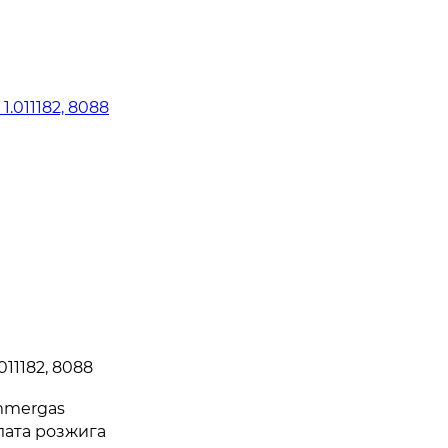
11182, 8088
mmergas
лата розжига