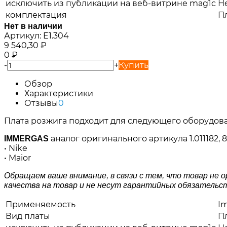
исключить из публикации на веб-витрине mag1c
Н
комплектация
Пл
Нет в наличии
Артикул:
E1.304
9 540,30
₽
0
₽
-
+
Купить
Обзор
Характеристики
Отзывы
0
Плата розжига подходит для следующего оборудов
аналог оригинального артикула 1.011182, 
IMMERGAS
• Nike
• Maior
Обращаем ваше внимание, в связи с тем, что товар не
качества на товар и не несут гарантийных обязательс
Применяемость
I
Вид платы
П