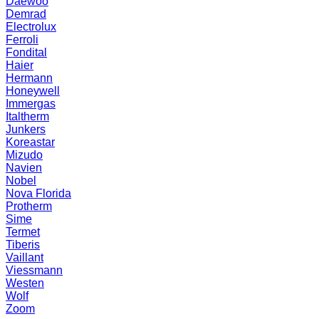
Daewoo
Demrad
Electrolux
Ferroli
Fondital
Haier
Hermann
Honeywell
Immergas
Italtherm
Junkers
Koreastar
Mizudо
Navien
Nobel
Nova Florida
Protherm
Sime
Termet
Tiberis
Vaillant
Viessmann
Westen
Wolf
Zoom