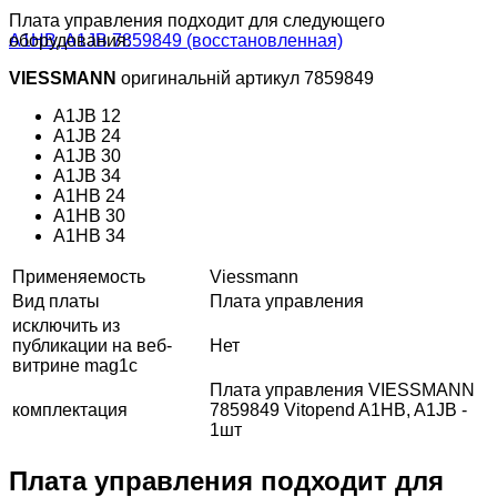
Плата управления подходит для следующего
оборудования:
VIESSMANN
оригинальній артикул 7859849
A1JB 12
A1JB 24
A1JB 30
A1JB 34
A1HB 24
A1HB 30
A1HB 34
Применяемость
Viessmann
Вид платы
Плата управления
исключить из
публикации на веб-
Нет
витрине mag1c
Плата управления VIESSMANN
комплектация
7859849 Vitopend A1HB, A1JB -
1шт
Плата управления подходит для