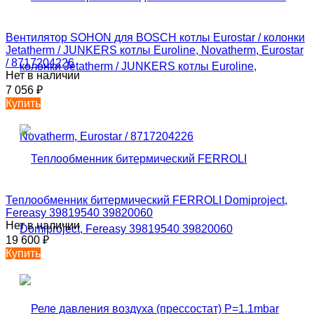
Вентилятор SOHON для BOSCH котлы Eurostar / колонки
Jetatherm / JUNKERS котлы Euroline, Novatherm, Eurostar
/ 8717204226
Нет в наличии
7 056
₽
Купить
Теплообменник битермический FERROLI Domiproject,
Fereasy 39819540 39820060
Нет в наличии
19 600
₽
Купить