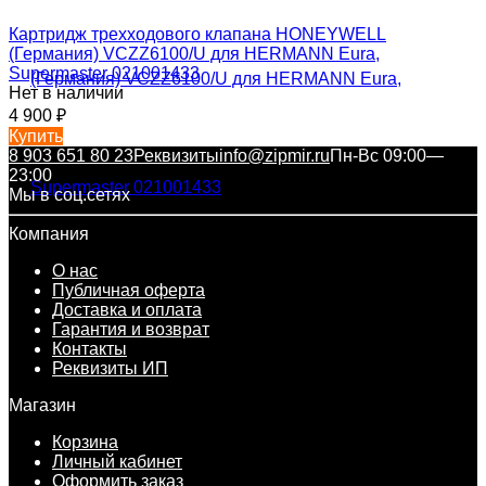
Картридж трехходового клапана HONEYWELL
(Германия) VCZZ6100/U для HERMANN Eura,
Supermaster 021001433
Нет в наличии
4 900
₽
Купить
8 903 651 80 23
Реквизиты
info@zipmir.ru
Пн-Вс 09:00—
23:00
Мы в соц.сетях
Компания
О нас
Публичная оферта
Доставка и оплата
Гарантия и возврат
Контакты
Реквизиты ИП
Магазин
Корзина
Личный кабинет
Оформить заказ