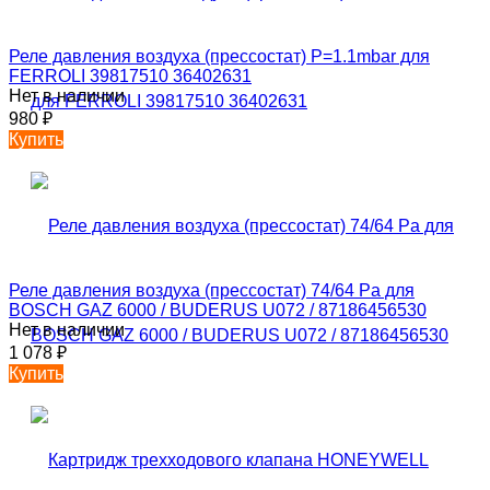
Реле давления воздуха (прессостат) P=1.1mbar для
FERROLI 39817510 36402631
Нет в наличии
980
₽
Купить
Реле давления воздуха (прессостат) 74/64 Pa для
BOSCH GAZ 6000 / BUDERUS U072 / 87186456530
Нет в наличии
1 078
₽
Купить