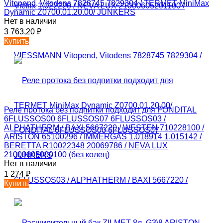
Vitopend, Vitodens 7828745 7829304 / TERMET MiniMax
Dynamic Z0700.01.20.00/ JUNKERS
Нет в наличии
3 763,20
₽
Купить
Реле протока без подпитки подходит для FONDITAL
6FLUSSOS00 6FLUSSOS07 6FLUSSOS03 /
ALPHATHERM / BAXI 5667220 / WESTEN 710228100 /
ARISTON 65100296 / IMMERGAS 1.018914 1.015142 /
BERETTA R10022348 20069786 / NEVA LUX
21000605000100 (без колец)
Нет в наличии
1 274
₽
Купить