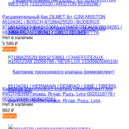
Расширительный бак ZILMET 8л, G3\8 ARISTON
65104261 / BOSCH 87186425520 / BUDERUS
87186425520/ BIASI 53661 / CHAFFOTEAUX 65104261 /
HERMANN / DEMRAD / SIME / TIBERIS
Нет в наличии
5 586
₽
Купить
Картридж трехходового клапана (ремкомплект) для
PROTHERM Гепард, Ягуар, Рысь, Lynx 0020118778 /
0020118196/ 0020123561
Нет в наличии
882
₽
Купить