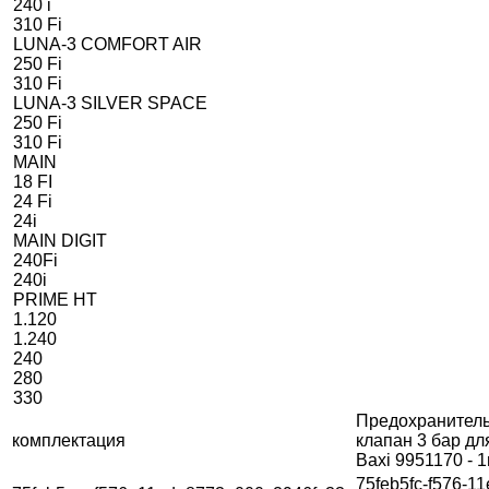
240 i
310 Fi
LUNA-3 COMFORT AIR
250 Fi
310 Fi
LUNA-3 SILVER SPACE
250 Fi
310 Fi
MAIN
18 FI
24 Fi
24i
MAIN DIGIT
240Fi
240i
PRIME HT
1.120
1.240
240
280
330
Предохранител
комплектация
клапан 3 бар дл
Baxi 9951170 - 
75feb5fc-f576-11