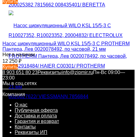
Купить
Насос циркуляционный WILO KSL 15/5-3 C PROTHERM
Пантера, Лев 0020078492, по часовой, 21 мм
Нет в наличии
12 250
₽
Купить
8 903 651 80 23
Реквизиты
info@zipmir.ru
Пн-Вс 09:00—
23:00
Мы в соц.сетях
Компания
О нас
Публичная оферта
Доставка и оплата
Гарантия и возврат
Контакты
Реквизиты ИП