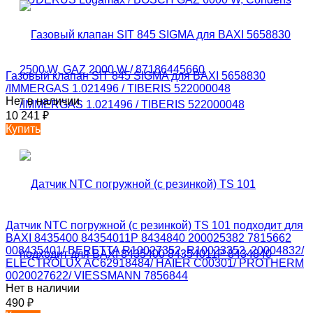
Газовый клапан SIT 845 SIGMA для BAXI 5658830
/IMMERGAS 1.021496 / TIBERIS 522000048
Нет в наличии
10 241
₽
Купить
Датчик NTC погружной (с резинкой) TS 101 подходит для
BAXI 8435400 84354011P 8434840 200025382 7815662
008435401/ BERETTA R10027352, R10023352, 20004832/
ELECTROLUX AC62918484/ HAIER C00301/ PROTHERM
0020027622/ VIESSMANN 7856844
Нет в наличии
490
₽