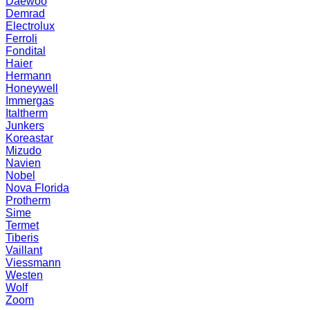
Daewoo
Demrad
Electrolux
Ferroli
Fondital
Haier
Hermann
Honeywell
Immergas
Italtherm
Junkers
Koreastar
Mizudо
Navien
Nobel
Nova Florida
Protherm
Sime
Termet
Tiberis
Vaillant
Viessmann
Westen
Wolf
Zoom