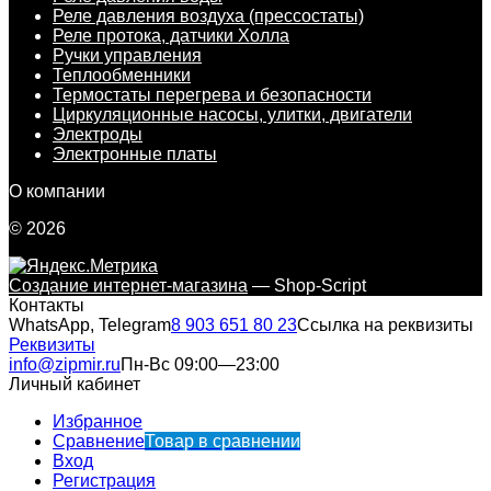
Реле давления воздуха (прессостаты)
Реле протока, датчики Холла
Ручки управления
Теплообменники
Термостаты перегрева и безопасности
Циркуляционные насосы, улитки, двигатели
Электроды
Электронные платы
О компании
© 2026
Создание интернет-магазина
— Shop-Script
Контакты
WhatsApp, Telegram
8 903 651 80 23
Ссылка на реквизиты
Реквизиты
info@zipmir.ru
Пн-Вс 09:00—23:00
Личный кабинет
Избранное
Сравнение
Товар в сравнении
Вход
Регистрация