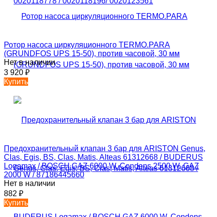
Ротор насоса циркуляционного TERMO.PARA
(GRUNDFOS UPS 15-50), против часовой, 30 мм
Нет в наличии
3 920
₽
Купить
Предохранительный клапан 3 бар для ARISTON Genus,
Clas, Egis, BS, Clas, Matis, Alteas 61312668 / BUDERUS
Logamax / BOSCH GAZ 6000 W, Condens 2500 W, GAZ
2000 W / 87186445660
Нет в наличии
882
₽
Купить