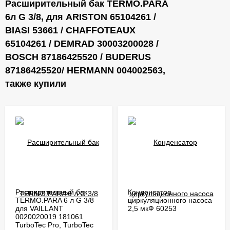
Расширительный бак TERMO.PARA
6л G 3/8, для ARISTON 65104261 /
BIASI 53661 / CHAFFOTEAUX
65104261 / DEMRAD 30003200028 /
BOSCH 87186425520 / BUDERUS
87186425520/ HERMANN 004002563,
также купили
Расширительный бак
Конденсатор
TERMO.PARA 6 л G 3/8
циркуляционного насоса
для VAILLANT
2,5 мкФ 60253
0020020019 181061
TurboTec Pro, TurboTec