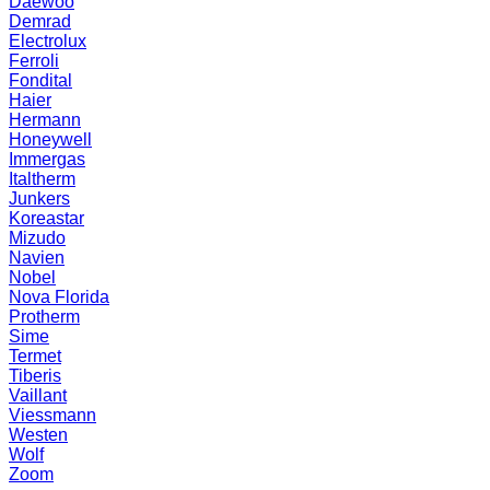
Daewoo
Demrad
Electrolux
Ferroli
Fondital
Haier
Hermann
Honeywell
Immergas
Italtherm
Junkers
Koreastar
Mizudо
Navien
Nobel
Nova Florida
Protherm
Sime
Termet
Tiberis
Vaillant
Viessmann
Westen
Wolf
Zoom