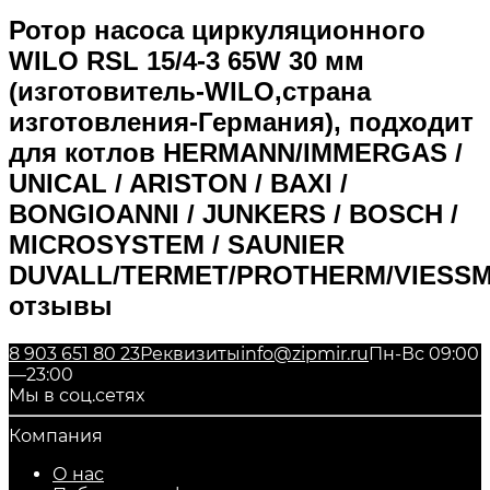
Ротор насоса циркуляционного
WILO RSL 15/4-3 65W 30 мм
(изготовитель-WILO,страна
изготовления-Германия), подходит
для котлов HERMANN/IMMERGAS /
UNICAL / ARISTON / BAXI /
BONGIOANNI / JUNKERS / BOSCH /
MICROSYSTEM / SAUNIER
DUVALL/TERMET/PROTHERM/VIESS
отзывы
8 903 651 80 23
Реквизиты
info@zipmir.ru
Пн-Вс 09:00
—23:00
Мы в соц.сетях
Компания
О нас