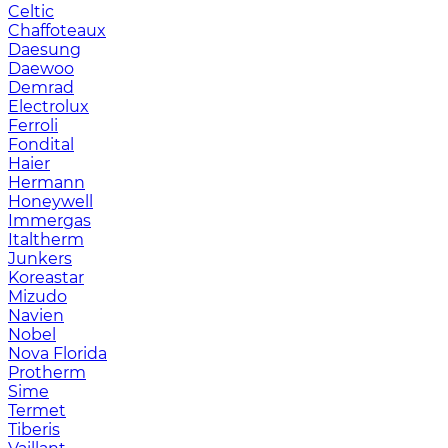
Celtic
Chaffoteaux
Daesung
Daewoo
Demrad
Electrolux
Ferroli
Fondital
Haier
Hermann
Honeywell
Immergas
Italtherm
Junkers
Koreastar
Mizudо
Navien
Nobel
Nova Florida
Protherm
Sime
Termet
Tiberis