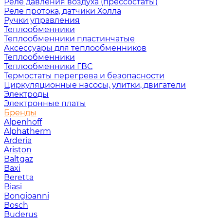
Реле давления воздуха (прессостаты)
Реле протока, датчики Холла
Ручки управления
Теплообменники
Теплообменники пластинчатые
Аксессуары для теплообменников
Теплообменники
Теплообменники ГВС
Термостаты перегрева и безопасности
Циркуляционные насосы, улитки, двигатели
Электроды
Электронные платы
Бренды
Alpenhoff
Alphatherm
Arderia
Ariston
Baltgaz
Baxi
Beretta
Biasi
Bongioanni
Bosch
Buderus