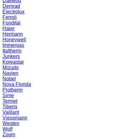
Daewoo
Demrad
Electrolux
Ferroli
Fondital
Haier
Hermann
Honeywell
Immergas
Italtherm
Junkers
Koreastar
Mizudо
Navien
Nobel
Nova Florida
Protherm
Sime
Termet
Tiberis
Vaillant
Viessmann
Westen
Wolf
Zoom