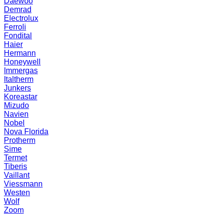
Daewoo
Demrad
Electrolux
Ferroli
Fondital
Haier
Hermann
Honeywell
Immergas
Italtherm
Junkers
Koreastar
Mizudо
Navien
Nobel
Nova Florida
Protherm
Sime
Termet
Tiberis
Vaillant
Viessmann
Westen
Wolf
Zoom