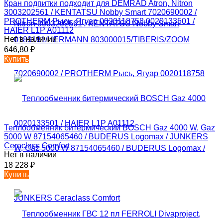
Кран подпитки подходит для DEMRAD Atron, Nitron
3003202561 / KENTATSU Nobby Smart 7020690002 /
PROTHERM Рысь, Ягуар 0020118758 0020133501 /
HAIER L1P A01112
Нет в наличии
646,80
₽
Купить
Теплообменник битермический BOSCH Gaz 4000 W, Gaz
5000 W 87154065460 / BUDERUS Logomax / JUNKERS
Ceraclass Comfort
Нет в наличии
18 228
₽
Купить