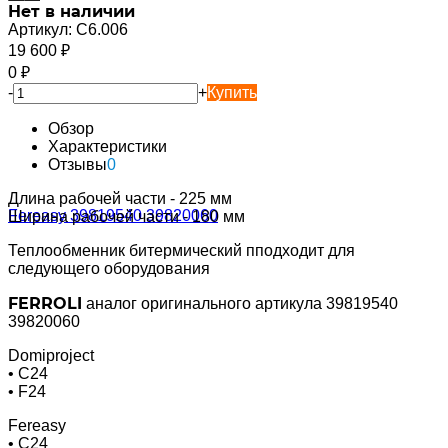
Нет в наличии
Артикул:
C6.006
19 600
₽
0
₽
-
+
Купить
Обзор
Характеристики
Отзывы
0
Длина рабочей части - 225 мм
Ширина рабочей части - 180 мм
Теплообменник битермический пподходит для
следующего оборудования
FERROLI
аналог оригинального артикула 39819540
39820060
Domiproject
• C24
• F24
Fereasy
• C24