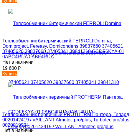
Купить
Теплообменник битермический FERROLI Domina,
Domiproject, Fereasy, Domicondens 39837660 37405621
37405620 39837660 37405341 39841310 GCDF6KYA-01
0ABC4RUA 0ABF4RUA
Нет в наличии
19 600
₽
Купить
Теплообменник первичный PROTHERM Пантера, Гепард
0020142419 / VAILLANT Atmotec pro/plus, Turbotec pro/plus
0020019994
Нет в наличии