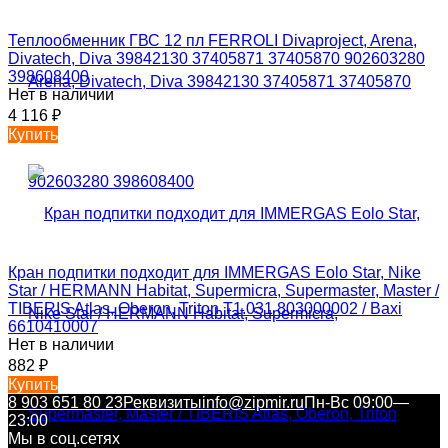
Теплообменник ГВС 12 пл FERROLI Divaproject, Arena,
Divatech, Diva 39842130 37405871 37405870 902603280
398608400
Нет в наличии
4 116
₽
Купить
Кран подпитки подходит для IMMERGAS Eolo Star, Nike
Star / HERMANN Наbitat, Supermicra, Supermaster, Master /
TIBERIS Atlas, Oberon, Triton T1.031 803000002 / Baxi
6610410007
Нет в наличии
882
₽
Купить
8 903 651 80 23
Реквизиты
info@zipmir.ru
Пн-Вс 09:00—
23:00
Мы в соц.сетях