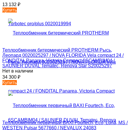
13 132
₽
Купить
Теплообменник битермический PROTHERM Рысь,
Леопард 0020025297 / NOVA FLORIDA Vela compact 24 /
FONDITAL Panarea, Victoria Compact 6SCAMBIM04 /
SAUNIER DUVAL Tematec, Renova Star S20025297
Нет в наличии
34 300
₽
Купить
Теплообменник первичный BAXI Fourtech, Eco, Luna, MS /
WESTEN Pulsar 5677660 / NEVALUX 24083