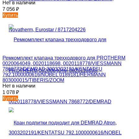
Нет в наличии
7 056
₽
Купить
Ремкомплект клапана трехходового для PROTHERM
0020064049, 0020118698, 0020118778/VIESSMANN
7868772/DEMRAD 3003202191/KENTATSU
792.1000000616/NOBEL 0189181/HERMANN
803000015/TIBERIS/ZOOM
Нет в наличии
1 078
₽
Купить