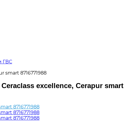
и ГВС
r smart 8716771988
raclass excellence, Cerapur smart