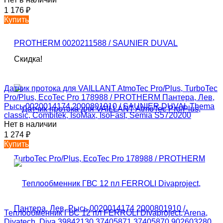
1 176
₽
Купить
Скидка!
Датчик протока для VAILLANT AtmoTec Pro/Plus, TurboTec
Pro/Plus, EcoTec Pro 178988 / PROTHERM Пантера, Лев,
Рысь 0020014174 2000801910 / SAUNIER DUVAL Thema
classic, Combitek, IsoMax, IsoFast, Semia S5720200
Нет в наличии
1 274
₽
Купить
Теплообменник ГВС 12 пл FERROLI Divaproject, Arena,
Divatech, Diva 39842130 37405871 37405870 902603280