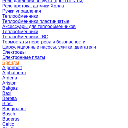
Реле давления воздуха (прессостаты)
Реле протока, датчики Холла
Ручки управления
Теплообменники
Теплообменники пластинчатые
Аксессуары для теплообменников
Теплообменники
Теплообменники ГВС
Термостаты перегрева и безопасности
Циркуляционные насосы, улитки, двигатели
Электроды
Электронные платы
Бренды
Alpenhoff
Alphatherm
Arderia
Ariston
Baltgaz
Baxi
Beretta
Biasi
Bongioanni
Bosch
Buderus
Celtic