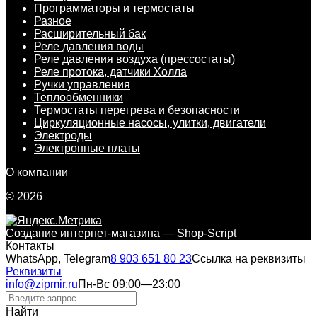
Программаторы и термостаты
Разное
Расширительный бак
Реле давления воды
Реле давления воздуха (прессостаты)
Реле протока, датчики Холла
Ручки управления
Теплообменники
Термостаты перегрева и безопасности
Циркуляционные насосы, улитки, двигатели
Электроды
Электронные платы
О компании
© 2026
Создание интернет-магазина
— Shop-Script
Контакты
WhatsApp, Telegram
8 903 651 80 23
Ссылка на реквизиты
Реквизиты
info@zipmir.ru
Пн-Вс 09:00—23:00
Найти