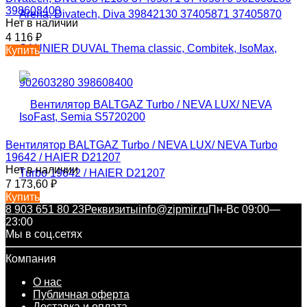
398608400
Нет в наличии
4 116
₽
Купить
Вентилятор BALTGAZ Turbo / NEVA LUX/ NEVA Turbo
19642 / HAIER D21207
Нет в наличии
7 173,60
₽
Купить
8 903 651 80 23
Реквизиты
info@zipmir.ru
Пн-Вс 09:00—
23:00
Мы в соц.сетях
Компания
О нас
Публичная оферта
Доставка и оплата