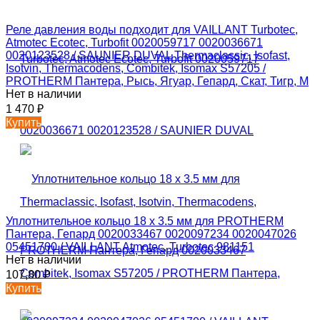
Реле давления воды подходит для VAILLANT Turbotec,
Atmotec Ecotec, Turbofit 0020059717 0020036671
0020123528 / SAUNIER DUVAL Thermaclassic, Isofast,
Isotvin, Thermacodens, Combitek, Isomax S57205 /
PROTHERM Пантера, Рысь, Ягуар, Гепард, Скат, Тигр, М
Нет в наличии
1 470
₽
Купить
Уплотнительное кольцо 18 x 3.5 мм для PROTHERM
Пантера, Гепард 0020033467 0020097234 0020047026
05451700 / VAILLANT Atmotec, Turbotec 981151
Нет в наличии
107,80
₽
Купить