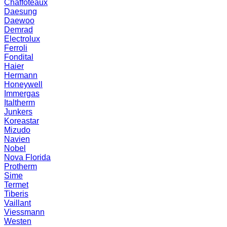
Chaffoteaux
Daesung
Daewoo
Demrad
Electrolux
Ferroli
Fondital
Haier
Hermann
Honeywell
Immergas
Italtherm
Junkers
Koreastar
Mizudо
Navien
Nobel
Nova Florida
Protherm
Sime
Termet
Tiberis
Vaillant
Viessmann
Westen