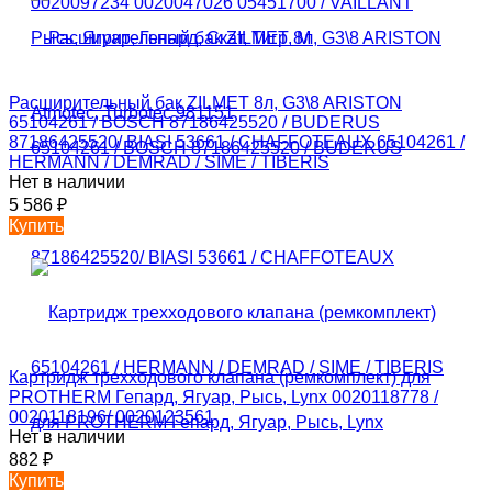
Расширительный бак ZILMET 8л, G3\8 ARISTON
65104261 / BOSCH 87186425520 / BUDERUS
87186425520/ BIASI 53661 / CHAFFOTEAUX 65104261 /
HERMANN / DEMRAD / SIME / TIBERIS
Нет в наличии
5 586
₽
Купить
Картридж трехходового клапана (ремкомплект) для
PROTHERM Гепард, Ягуар, Рысь, Lynx 0020118778 /
0020118196/ 0020123561
Нет в наличии
882
₽
Купить