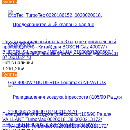
Купить
Предохранительный клапан 3 бар (не оригинальный,
производитель - Китай) для BOSCH Gaz 4000W /
BUDERUS Logamax / NEVA LUX 21000607200600 /
87160102470
Нет в наличии
1 261,26
₽
Купить
Реле давления воздуха (прессостат)105/90 Pa для
VAILLANT TurboMax 0020018138 0020213172/
PROTHERM 0020211588 / SAUNIER DUVAL
Нет в наличии