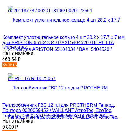
Комплект уплотнительное кольцо 4 шт 28.2 х 17.7 x 7 мм
для ARISTON 65104334 / BAXI 5404520 / BERETTA
R10025067
Нет в наличии
463,54
₽
Купить
Теплообменник ГВС 12 пл для PROTHERM Гепард,
Пантера 0020059452 / VAILLANT AtmoTec, EcoTec,
TurboTec 0020186152, 0020020018, 0020006260
Нет в наличии
9 800
₽