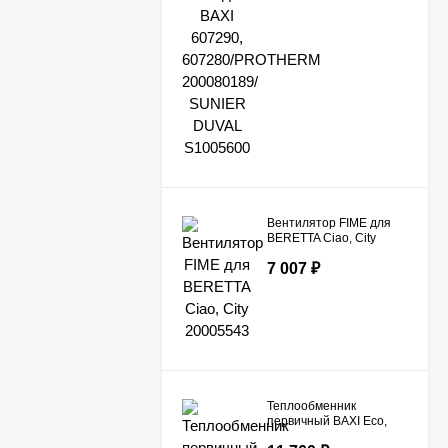
Вентилятор FIME для
BERETTA Ciao, City
20005543
7 007
₽
Теплообменник
первичный BAXI Eco,
Luna, CNI, Energy top,