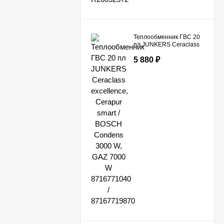
Теплообменник ГВС 20
пл JUNKERS Ceraclass
excellence, Cerapur
5 880
₽
smart / BOSCH Condens
3000 W, GAZ 7000 W
8716771040 /
87167719870