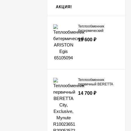
АКЦИЯ!
Теплообменник
битермический
ARISTON Egis
19 600
₽
65105094
Теплообменник
первичный BERETTA
City, Exclusive, Mynute
14 700
₽
R10023651 R20052572