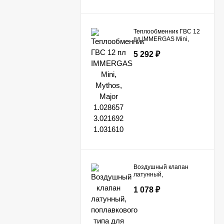
Теплообменник ГВС 12
пл IMMERGAS Mini,
Mythos, Major 1.028657
5 292
₽
3.021692 1.031610
Воздушный клапан
латунный,
поплавкового типа для
1 078
₽
BAXI 607290,
607280/PROTHERM
200080189/ SUNIER
DUVAL S1005600