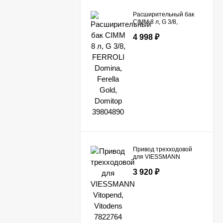
Расширительный бак
CIMM 8 л, G 3/8,
FERROLI Domina,
4 998
₽
Ferella Gold, Domitop
39804890
Привод трехходовой
для VIESSMANN
Vitopend, Vitodens
3 920
₽
7822764