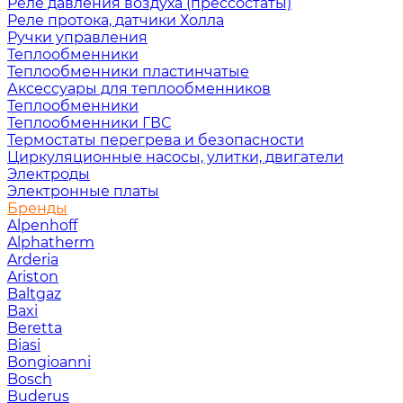
Реле давления воздуха (прессостаты)
Реле протока, датчики Холла
Ручки управления
Теплообменники
Теплообменники пластинчатые
Аксессуары для теплообменников
Теплообменники
Теплообменники ГВС
Термостаты перегрева и безопасности
Циркуляционные насосы, улитки, двигатели
Электроды
Электронные платы
Бренды
Alpenhoff
Alphatherm
Arderia
Ariston
Baltgaz
Baxi
Beretta
Biasi
Bongioanni
Bosch
Buderus