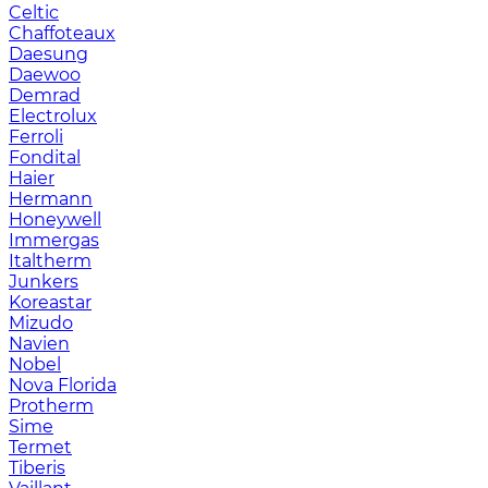
Celtic
Chaffoteaux
Daesung
Daewoo
Demrad
Electrolux
Ferroli
Fondital
Haier
Hermann
Honeywell
Immergas
Italtherm
Junkers
Koreastar
Mizudо
Navien
Nobel
Nova Florida
Protherm
Sime
Termet
Tiberis