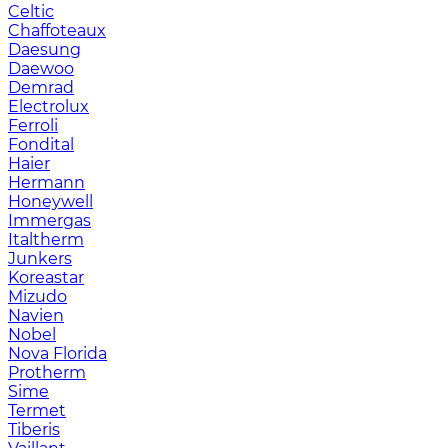
Celtic
Chaffoteaux
Daesung
Daewoo
Demrad
Electrolux
Ferroli
Fondital
Haier
Hermann
Honeywell
Immergas
Italtherm
Junkers
Koreastar
Mizudо
Navien
Nobel
Nova Florida
Protherm
Sime
Termet
Tiberis