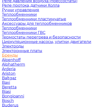
Реле давления воздуха (прессостаты)
Реле протока, датчики Холла
Ручки управления
Теплообменники
Теплообменники пластинчатые
Аксессуары для теплообменников
Теплообменники
Теплообменники ГВС
Термостаты перегрева и безопасности
Циркуляционные насосы, улитки, двигатели
Электроды
Электронные платы
Бренды
Alpenhoff
Alphatherm
Arderia
Ariston
Baltgaz
Baxi
Beretta
Biasi
Bongioanni
Bosch
Buderus