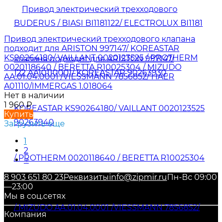
Привод электрический трехходового клапана
подходит для ARISTON 997147/ KOREASTAR
KS90264180/ VAILLANT 0020123525 / PROTHERM
0020118640 / BERETTA R10025304 / MIZUDO
AA.01.04.0001 /VIESSMANN 7856852/ HAER
A01110/IMMERGAS 1.018064
Нет в наличии
1 960
₽
Купить
Загрузить еще
1
2
→
8 903 651 80 23
Реквизиты
info@zipmir.ru
Пн-Вс 09:00
—23:00
Мы в соц.сетях
Компания