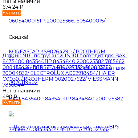
Нет в наличии
674,24
₽
Купить
Скидка!
Датчик NTC погружной TS 101 подходит для BAXI
8435400 84354011P 8434840 200025382 7815662
008435401/ BERETTA R10027352, R10023352,
20004832/ ELECTROLUX AC62918484/ HAIER
C00301/ PROTHERM 0020027622/ VIESSMANN
7856844
Нет в наличии
490
₽
Купить