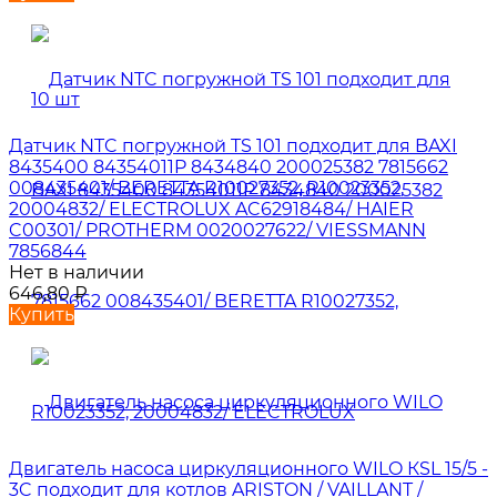
Датчик NTC погружной TS 101 подходит для BAXI
8435400 84354011P 8434840 200025382 7815662
008435401/ BERETTA R10027352, R10023352,
20004832/ ELECTROLUX AC62918484/ HAIER
C00301/ PROTHERM 0020027622/ VIESSMANN
7856844
Нет в наличии
646,80
₽
Купить
Двигатель насоса циркуляционного WILO КSL 15/5 -
3C подходит для котлов ARISTON / VAILLANT /