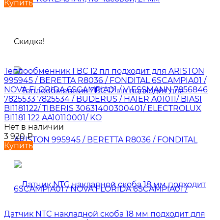
Купить
Скидка!
Теплообменник ГВС 12 пл подходит для ARISTON
995945 / BERETTA R8036 / FONDITAL 6SCAMPIA01 /
NOVA FLORIDA 6SCAMPIA01 / VIESSMANN 7856846
7825533 7825534 / BUDERUS / HAIER A01011/ BIASI
BI1181122/ TIBERIS 30631400300401/ ELECTROLUX
BI1181 122 AA10110001/ KO
Нет в наличии
3 920
₽
Купить
Датчик NTC накладной скоба 18 мм подходит для