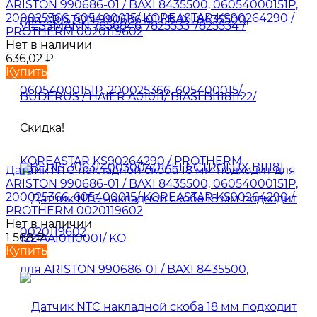
ARISTON 990686-01 / BAXI 8435500, 06054000151P,
200025366, 605400015/ KOREASTAR KS90264290 /
PROTHERM 0020119602
Нет в наличии
636,02
₽
Купить
Скидка!
Датчик NTC накладной скоба 18 мм подходит для
ARISTON 990686-01 / BAXI 8435500, 06054000151P,
200025366, 605400015/ KOREASTAR KS90264290 /
PROTHERM 0020119602
Нет в наличии
1 568
₽
Купить