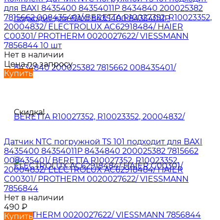
для BAXI 8435400 84354011P 8434840 200025382
7815662 008435401/ BERETTA R10027352, R10023352,
20004832/ ELECTROLUX AC62918484/ HAIER
C00301/ PROTHERM 0020027622/ VIESSMANN
7856844 10 шт
Нет в наличии
Цена по запросу
Купить
Скидка!
Датчик NTC погружной TS 101 подходит для BAXI
8435400 84354011P 8434840 200025382 7815662
008435401/ BERETTA R10027352, R10023352,
20004832/ ELECTROLUX AC62918484/ HAIER
C00301/ PROTHERM 0020027622/ VIESSMANN
7856844
Нет в наличии
490
₽
Купить