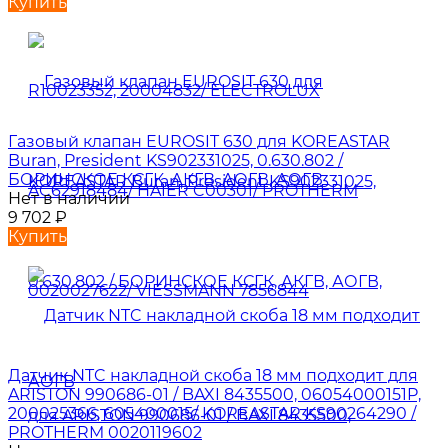
Купить
Газовый клапан EUROSIT 630 для KOREASTAR
Buran, President KS902331025, 0.630.802 /
БОРИНСКОЕ КСГК, АКГВ, АОГВ, АОГВ
Нет в наличии
9 702
₽
Купить
Датчик NTC накладной скоба 18 мм подходит для
ARISTON 990686-01 / BAXI 8435500, 06054000151P,
200025366, 605400015/ KOREASTAR KS90264290 /
PROTHERM 0020119602