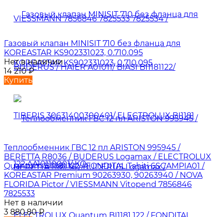
Газовый клапан MINISIT 710 без фланца для
KOREASTAR KS902331023, 0.710.095
Нет в наличии
14 210
₽
Купить
Теплообменник ГВС 12 пл ARISTON 995945 /
BERETTA R8036 / BUDERUS Logamax / ELECTROLUX
Quantum BI1181 122 / FONDITAL Tahiti 6SCAMPIA01 /
KOREASTAR Premium 90263930, 90263940 / NOVA
FLORIDA Pictor / VIESSMANN Vitopend 7856846
7825533
Нет в наличии
3 880,80
₽