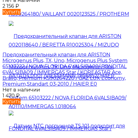
Нет в наличии
2 156
₽
Купить
Предохранительный клапан для ARISTON
Microgenus Plus, TX, Uno, Microgenus Plus System
65103222 / NOVA FLORIDA 6VALSIBA09/ FONDITAL
6VALSIBA09 / IMMERGAS Star / KOREASTAR Ace,
Bravo, Premium KS90264220 / GAZ LUX Economy,
Premium,Standart 03-2010 / HAIER E0
Нет в наличии
1 470
₽
Купить