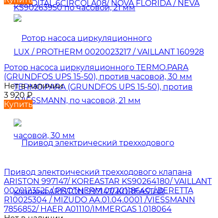
Ротор насоса циркуляционного TERMO.PARA
(GRUNDFOS UPS 15-50), против часовой, 30 мм
Нет в наличии
3 920
₽
Купить
Привод электрический трехходового клапана
ARISTON 997147/ KOREASTAR KS90264180/ VAILLANT
0020123525 / PROTHERM 0020118640 / BERETTA
R10025304 / MIZUDO AA.01.04.0001 /VIESSMANN
7856852/ HAER A01110/IMMERGAS 1.018064