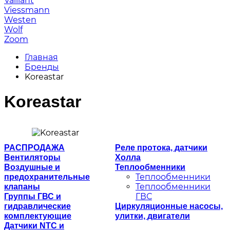
Vaillant
Viessmann
Westen
Wolf
Zoom
Главная
Бренды
Koreastar
Koreastar
РАСПРОДАЖА
Реле протока, датчики
Вентиляторы
Холла
Воздушные и
Теплообменники
Теплообменники
предохранительные
Теплообменники
клапаны
ГВС
Группы ГВС и
гидравлические
Циркуляционные насосы,
комплектующие
улитки, двигатели
Датчики NTC и