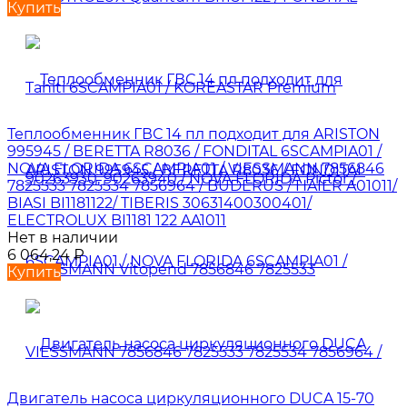
Купить
Теплообменник ГВС 14 пл подходит для ARISTON
995945 / BERETTA R8036 / FONDITAL 6SCAMPIA01 /
NOVA FLORIDA 6SCAMPIA01 / VIESSMANN 7856846
7825533 7825534 7856964 / BUDERUS / HAIER A01011/
BIASI BI1181122/ TIBERIS 30631400300401/
ELECTROLUX BI1181 122 AA1011
Нет в наличии
6 064,24
₽
Купить
Двигатель насоса циркуляционного DUCA 15-70