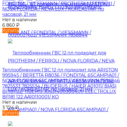
FONDITAL / VIESSMANN / PROTHERM / FERROLI /
NOVA FLORIDA / NEVA LUX / KOREASTAR, по
часовой, 21 мм
Нет в наличии
6 860
₽
Купить
Теплообменник ГВС 12 пл подходит для ARISTON
995945 / BERETTA R8036 / FONDITAL 6SCAMPIA01 /
NOVA FLORIDA 6SCAMPIA01 / VIESSMANN 7856846
7825533 7825534 / BUDERUS / HAIER A01011/ BIASI
BI1181122/ TIBERIS 30631400300401/ ELECTROLUX
BI1181 122 AA10110001/ KO
Нет в наличии
3 724
₽
Купить