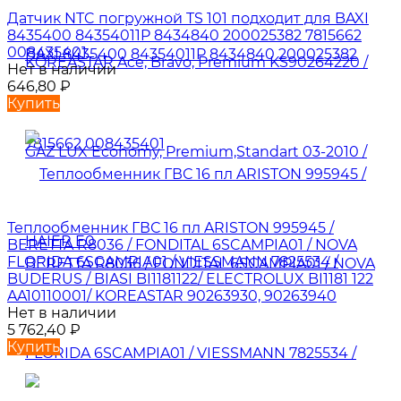
Датчик NTC погружной TS 101 подходит для BAXI
8435400 84354011P 8434840 200025382 7815662
008435401
Нет в наличии
646,80
₽
Купить
Теплообменник ГВС 16 пл ARISTON 995945 /
BERETTA R8036 / FONDITAL 6SCAMPIA01 / NOVA
FLORIDA 6SCAMPIA01 / VIESSMANN 7825534 /
BUDERUS / BIASI BI1181122/ ELECTROLUX BI1181 122
AA10110001/ KOREASTAR 90263930, 90263940
Нет в наличии
5 762,40
₽
Купить