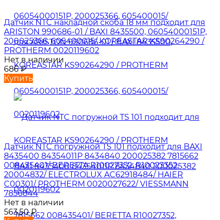
Датчик NTC накладной скоба 18 мм подходит для
ARISTON 990686-01 / BAXI 8435500, 06054000151P,
200025366, 605400015/ KOREASTAR KS90264290 /
PROTHERM 0020119602
Нет в наличии
686
₽
Купить
Датчик NTC погружной TS 101 подходит для BAXI
8435400 84354011P 8434840 200025382 7815662
008435401/ BERETTA R10027352, R10023352,
20004832/ ELECTROLUX AC62918484/ HAIER
C00301/ PROTHERM 0020027622/ VIESSMANN
7856844
Нет в наличии
563,50
₽