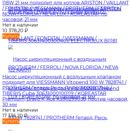
118W 21 мм подходит для котлов ARISTON / VAILLANT
/ FONDITAL / VIESSMANN / PROTHERM / FERROLI /
NOVA FLORIDA / NEVA LUX / KOREASTAR, по
часовой, 21 мм
Нет в наличии
10 378,20
₽
Купить
Насос циркуляционный с воздушным клапаном
подходит для VIESSMANN Vitopend 100 W 7828741 /
PROTHERM Гепард, Рысь, Ягуар 0020207146 /
TIBERIS Cube 30631000100119 / KOREASTAR
Premium, Bravo K, Ace KS90299038, против часовой,
30 мм
Нет в наличии
17 336,20
₽
Купить