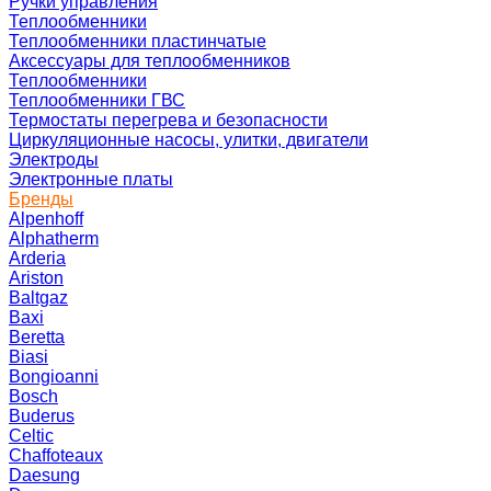
Ручки управления
Теплообменники
Теплообменники пластинчатые
Аксессуары для теплообменников
Теплообменники
Теплообменники ГВС
Термостаты перегрева и безопасности
Циркуляционные насосы, улитки, двигатели
Электроды
Электронные платы
Бренды
Alpenhoff
Alphatherm
Arderia
Ariston
Baltgaz
Baxi
Beretta
Biasi
Bongioanni
Bosch
Buderus
Celtic
Chaffoteaux
Daesung