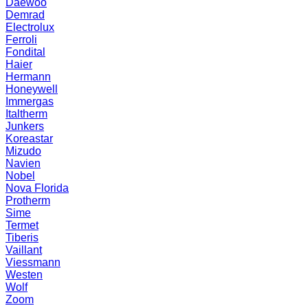
Daewoo
Demrad
Electrolux
Ferroli
Fondital
Haier
Hermann
Honeywell
Immergas
Italtherm
Junkers
Koreastar
Mizudо
Navien
Nobel
Nova Florida
Protherm
Sime
Termet
Tiberis
Vaillant
Viessmann
Westen
Wolf
Zoom