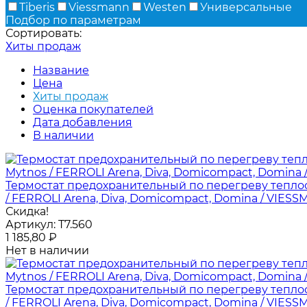
Tiberis
Viessmann
Westen
Универсальные
Подбор по параметрам
Сортировать:
Хиты продаж
Название
Цена
Хиты продаж
Оценка покупателей
Дата добавления
В наличии
Термостат предохранительный по перегреву теплообме
/ FERROLI Arena, Diva, Domicompact, Domina / VIESSMA
Скидка!
Артикул:
T7.560
1 185,80
₽
Нет в наличии
Термостат предохранительный по перегреву теплообме
/ FERROLI Arena, Diva, Domicompact, Domina / VIESSMA