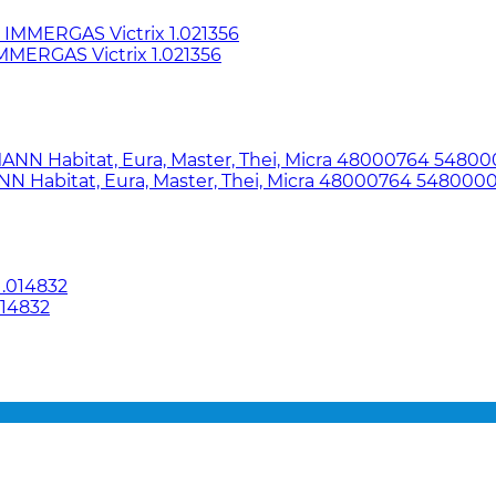
MERGAS Victrix 1.021356
Habitat, Eura, Master, Thei, Micra 48000764 548000
014832