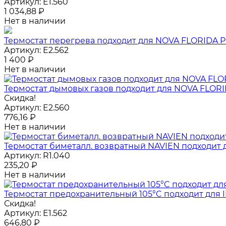
Артикул:
E1.560
1 034,88
₽
Нет в наличии
Термостат перегрева подходит для NOVA FLORIDA Pi
Артикул:
E2.562
1 400
₽
Нет в наличии
Термостат дымовых газов подходит для NOVA FLORIDA
Скидка!
Артикул:
E2.560
776,16
₽
Нет в наличии
Термостат биметалл. возвратный NAVIEN подходит для 
Артикул:
R1.040
235,20
₽
Нет в наличии
Термостат предохранительный 105°C подходит для IMMER
Скидка!
Артикул:
E1.562
646,80
₽