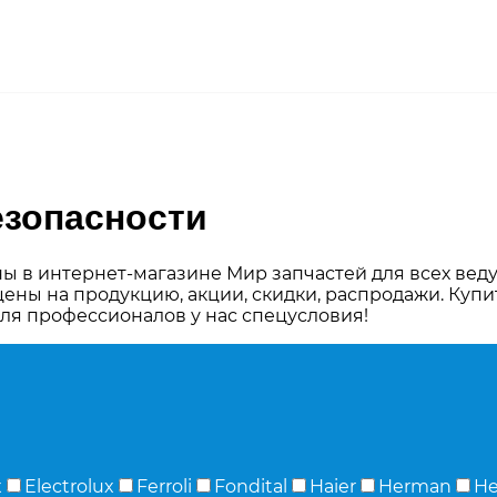
езопасности
ы в интернет-магазине Мир запчастей для всех вед
цены на продукцию, акции, скидки, распродажи. Куп
для профессионалов у нас спецусловия!
x
Electrolux
Ferroli
Fondital
Haier
Herman
H