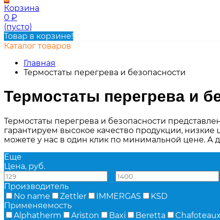
Корзина
0
₽
(пусто)
Товар в корзине!
Каталог товаров
Главная
Термостаты перегрева и безопасности
Термостаты перегрева и б
Термостаты перегрева и безопасности представлен
гарантируем высокое качество продукции, низкие 
можете у нас в один клик по минимальной цене. А 
Еще
Цена, руб.
—
Производитель
No name
Zettler
IMMERGAS
KSD
Применяемость
Alphatherm
Ariston
Baxi
Beretta
Chafoteau