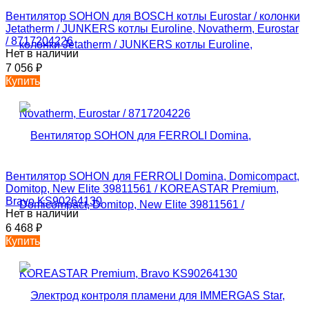
Вентилятор SOHON для BOSCH котлы Eurostar / колонки
Jetatherm / JUNKERS котлы Euroline, Novatherm, Eurostar
/ 8717204226
Нет в наличии
7 056
₽
Купить
Вентилятор SOHON для FERROLI Domina, Domicompact,
Domitop, New Elite 39811561 / KOREASTAR Premium,
Bravo KS90264130
Нет в наличии
6 468
₽
Купить