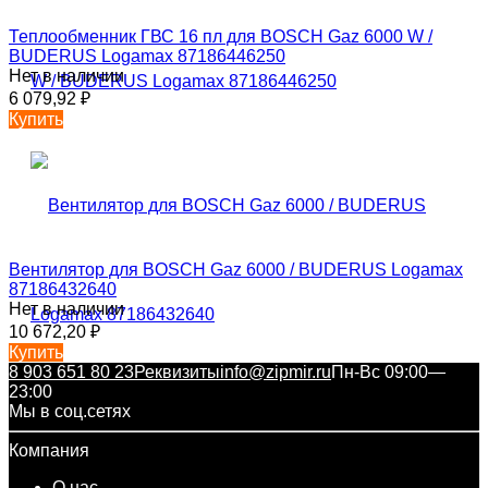
Теплообменник ГВС 16 пл для BOSCH Gaz 6000 W /
BUDERUS Logamax 87186446250
Нет в наличии
6 079,92
₽
Купить
Вентилятор для BOSCH Gaz 6000 / BUDERUS Logamax
87186432640
Нет в наличии
10 672,20
₽
Купить
8 903 651 80 23
Реквизиты
info@zipmir.ru
Пн-Вс 09:00—
23:00
Мы в соц.сетях
Компания
О нас