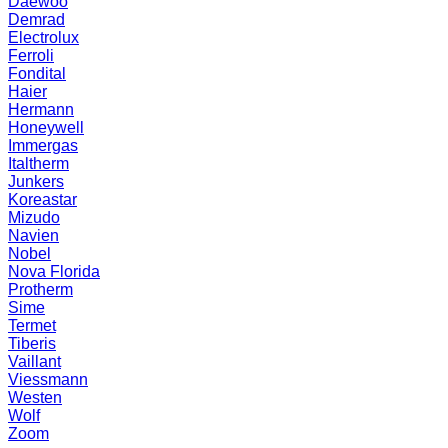
Daewoo
Demrad
Electrolux
Ferroli
Fondital
Haier
Hermann
Honeywell
Immergas
Italtherm
Junkers
Koreastar
Mizudо
Navien
Nobel
Nova Florida
Protherm
Sime
Termet
Tiberis
Vaillant
Viessmann
Westen
Wolf
Zoom