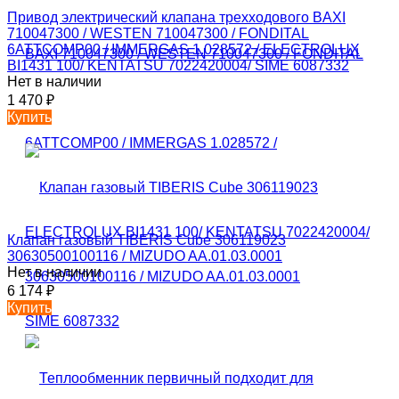
Привод электрический клапана трехходового BAXI
710047300 / WESTEN 710047300 / FONDITAL
6ATTCOMP00 / IMMERGAS 1.028572 / ELECTROLUX
BI1431 100/ KENTATSU 7022420004/ SIME 6087332
Нет в наличии
1 470
₽
Купить
Клапан газовый TIBERIS Cube 306119023
30630500100116 / MIZUDO AA.01.03.0001
Нет в наличии
6 174
₽
Купить