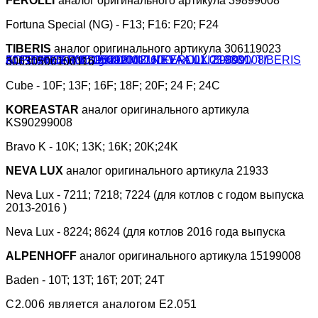
FEROLLI
аналог оригинального артикула 39899008
Fortuna Special (NG) - F13; F16: F20; F24
TIBERIS
аналог оригинального артикула 306119023
30630500100116
Cube - 10F; 13F; 16F; 18F; 20F; 24 F; 24C
KOREASTAR
аналог оригинального артикула
KS90299008
Bravo K - 10K; 13K; 16K; 20K;24K
NEVA LUX
аналог оригинального артикула 21933
Neva Lux - 7211; 7218; 7224 (для котлов с годом выпуска
2013-2016 )
Neva Lux - 8224; 8624 (для котлов 2016 года выпуска
ALPENHOFF
аналог оригинального артикула
15199008
Baden -
10T; 13T; 16T; 20T; 24T
C2.006 является аналогом E2.051