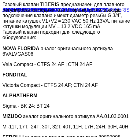
Газовый клапан TIBERIS предназначен для плавного
регулирования подачи газа в горелку котла, выходы
подключения клапана имеют диаметр резьбы G 3/4",
питание катушек V1+V2 = 230 VAC 50 Hz 13VA, питание
катушки модуляции MV = 13,2 VDC 165 mA
Газовый клапан подходит для следующего
оборудования:
NOVA FLORIDA
аналог оригинального артикула
6VALVGAS06
Vela Compact - CTFS 24 AF ; CTN 24 AF
FONDITAL
Victoria Compact - CTFS 24 AF; CTN 24 AF
ALPHATHERM
Sigma - BK 24; BT 24
MIZUDO
аналог оригинального артикула AA.01.03.0001
М -11T; 17T; 24Т; 30T; 32T; 40T; 11H; 17H; 24H; 30H; 40H