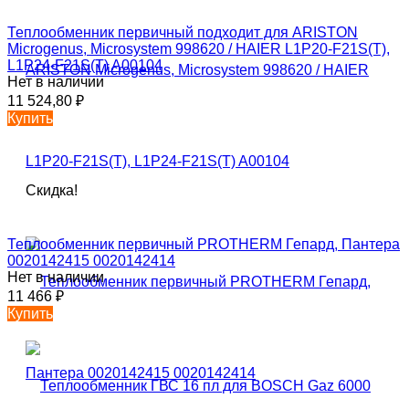
Теплообменник первичный подходит для ARISTON
Microgenus, Microsystem 998620 / HAIER L1P20-F21S(T),
L1P24-F21S(T) A00104
Нет в наличии
11 524,80
₽
Купить
Скидка!
Теплообменник первичный PROTHERM Гепард, Пантера
0020142415 0020142414
Нет в наличии
11 466
₽
Купить