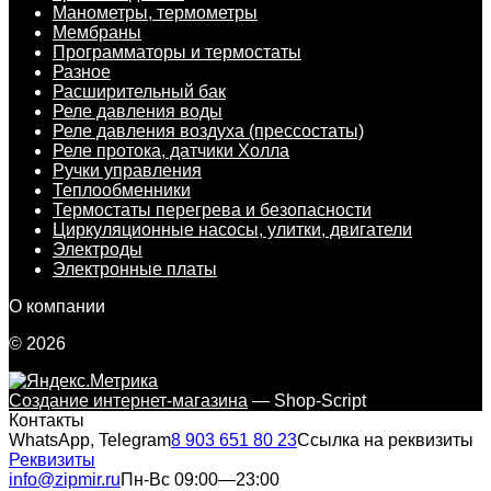
Манометры, термометры
Мембраны
Программаторы и термостаты
Разное
Расширительный бак
Реле давления воды
Реле давления воздуха (прессостаты)
Реле протока, датчики Холла
Ручки управления
Теплообменники
Термостаты перегрева и безопасности
Циркуляционные насосы, улитки, двигатели
Электроды
Электронные платы
О компании
© 2026
Создание интернет-магазина
— Shop-Script
Контакты
WhatsApp, Telegram
8 903 651 80 23
Ссылка на реквизиты
Реквизиты
info@zipmir.ru
Пн-Вс 09:00—23:00