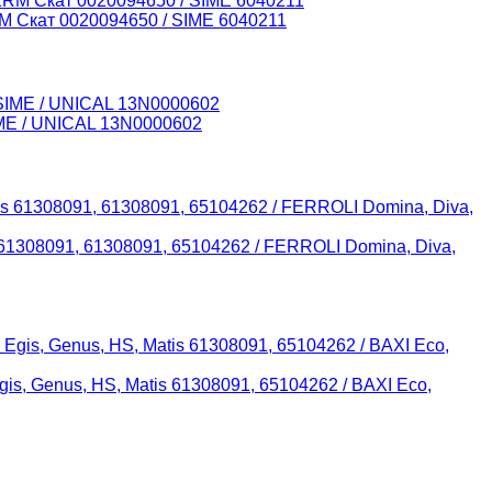
 Скат 0020094650 / SIME 6040211
ME / UNICAL 13N0000602
s 61308091, 61308091, 65104262 / FERROLI Domina, Diva,
is, Genus, HS, Matis 61308091, 65104262 / BAXI Eco,