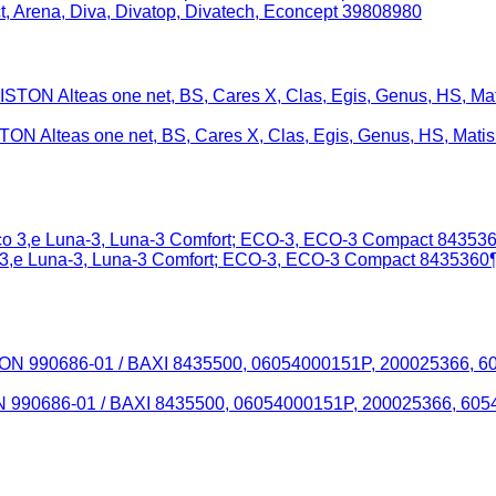
 Arena, Diva, Divatop, Divatech, Econcept 39808980
ON Alteas one net, BS, Cares X, Clas, Egis, Genus, HS, Mat
3,е Luna-3, Luna-3 Comfort; ECO-3, ECO-3 Compact 843536
ON 990686-01 / BAXI 8435500, 06054000151P, 200025366,