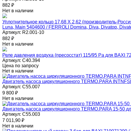
882
₽
Нет в наличии
Уплотнительное кольцо 17,68 Х 2,62 (производитель-Россия)
Luna, Main 5404600 / FERROLI Domina, Diva, Divatop, Divat
Артикул:
R2.001-10
882
₽
Нет в наличии
Реле давления воздуха (пресосстат) 115/95 Pa для BAXI 7
Артикул:
С40.394
Цена по запросу
Нет в наличии
Двигатель насоса циркуляционного TERMO.PARA INTNFSL 
Артикул:
C55.007
9 800
₽
Нет в наличии
Двигатель насоса циркуляционного TERMO.PARA 15-50 д
Артикул:
C55.003
7 011,90
₽
Нет в наличии