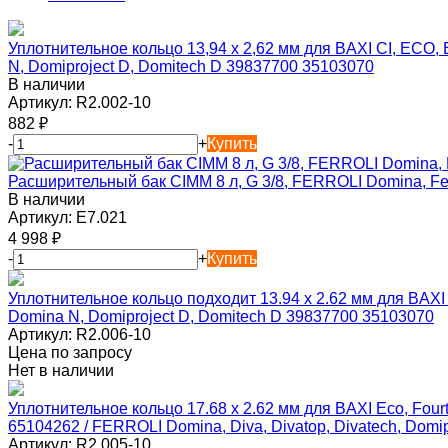
Уплотнительное кольцо 13,94 x 2,62 мм для BAXI CI, E
N, Domiproject D, Domitech D 39837700 35103070
В наличии
Артикул:
R2.002-10
882
₽
-
+
Купить
Расширительный бак CIMM 8 л, G 3/8, FERROLI Domina, Fer
В наличии
Артикул:
E7.021
4 998
₽
-
+
Купить
Уплотнительное кольцо подходит 13.94 x 2.62 мм для B
Domina N, Domiproject D, Domitech D 39837700 35103070
Артикул:
R2.006-10
Цена по запросу
Нет в наличии
Уплотнительное кольцо 17.68 x 2.62 мм для BAXI Eco, Fourt
65104262 / FERROLI Domina, Diva, Divatop, Divatech, Domi
Артикул:
R2.005-10