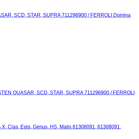
QUASAR, SCD, STAR, SUPRA 711296900 / FERROLI Domina
 WESTEN QUASAR, SCD, STAR, SUPRA 711296900 / FERROLI
 X, Clas, Egis, Genus, HS, Matis 61308091, 61308091,