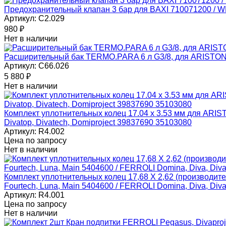
Предохранительный клапан 3 бар для BAXI 710071200 / 
Артикул:
C2.029
980
₽
Нет в наличии
Расширительный бак TERMO.PARA 6 л G3/8, для ARISTON 
Артикул:
C66.026
5 880
₽
Нет в наличии
Комплект уплотнительных колец 17.04 x 3.53 мм для ARISTO
Divatop, Divatech, Domiproject 39837690 35103080
Артикул:
R4.002
Цена по запросу
Нет в наличии
Комплект уплотнительных колец 17,68 Х 2,62 (производитель
Fourtech, Luna, Main 5404600 / FERROLI Domina, Diva, Divat
Артикул:
R4.001
Цена по запросу
Нет в наличии