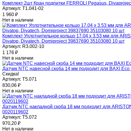
Комплект 2шт Кран подпитки FERROLI Pegasus, Divaproject,
Артикул:
T1.041-02
1 960
₽
Нет в наличии
Комплект Уплотнительное кольцо 17.04 x 3.53 мм для ARIST
Divatop, Divatech, Domiproject 39837690 35103080 10 шт
Артикул:
R3.002-10
1 176
₽
Нет в наличии
Датчик NTC навесной скоба 14 мм подходит для BAXI Eco 
Скидка!
Артикул:
T5.071
830,06
₽
Нет в наличии
Датчик NTC накладной скоба 18 мм подходит для ARIST
0020119602
Артикул:
T5.072
970,20
₽
Нет в наличии