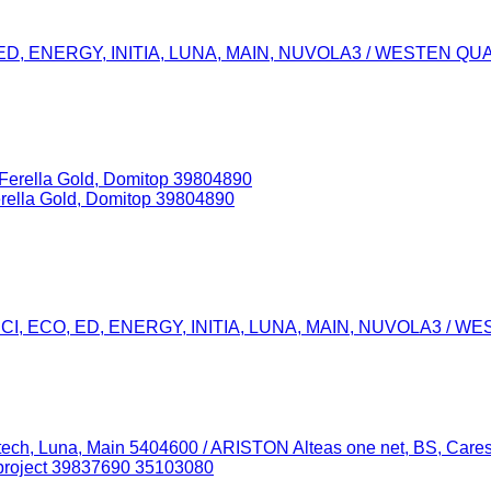
CO, ED, ENERGY, INITIA, LUNA, MAIN, NUVOLA3 / WESTEN 
ella Gold, Domitop 39804890
AXI CI, ECO, ED, ENERGY, INITIA, LUNA, MAIN, NUVOLA3 /
ech, Luna, Main 5404600 / ARISTON Alteas one net, BS, Cares
project 39837690 35103080