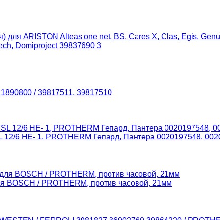
 для ARISTON Alteas one net, BS, Cares X, Clas, Egis, Genus
ech, Domiproject 39837690 3
21890800 / 39817511, 39817510
12/6 HE- 1, PROTHERM Гепард, Пантера 0020197548, 0020
ля BOSCH / PROTHERM, против часовой, 21мм