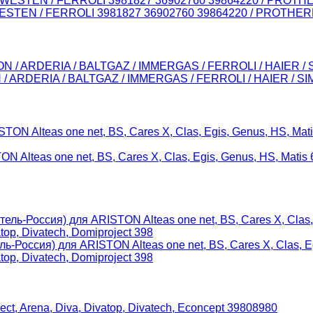
WESTEN / FERROLI 3981827 36902760 39864220 / PROTHERM
/ ARDERIA / BALTGAZ / IMMERGAS / FERROLI / HAIER / SI
N Alteas one net, BS, Cares X, Clas, Egis, Genus, HS, Mati
-Россия) для ARISTON Alteas one net, BS, Cares X, Clas, Eg
op, Divatech, Domiproject 398