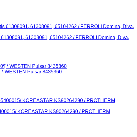
is 61308091, 61308091, 65104262 / FERROLI Domina, Diva,
0¶ \ WESTEN Pulsar 8435360
 605400015/ KOREASTAR KS90264290 / PROTHERM