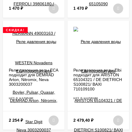
1 470
₽
1 470
₽
СКИДКА!
Реле давления воды ECA
Реле давления воды Elbi
подходит для DEMRAD
подходит для ARISTON
Arton, Nitromix, Neva
65104321 / DE DIETRICH
3003200037
S100821/ BAXI
710109100
НЕТ В НАЛИЧИИ
НЕТ В НАЛИЧИИ
2 254
₽
2 479,40
₽