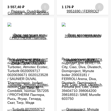
3 557,40
₽
1 176
₽
Реле давления воды
Реле давления воды
подходит для VAILLANT
подходит для BERETTA
Turbotec, Atmotec Ecotec,
City, Ciao, Diva, Divatech,
Turbofit 0020059717
Domiproject, Mynute
0020036671 0020123528
boiler 20003181 /
/ SAUNIER DUVAL
FERROLI Arena, Diva,
Thermaclassic, Isofast,
Divatech, Domiproject,
Isotvin, Thermacodens,
Fortuna pro, Leb, Zews
Combitek, Isomax S57205
39404710 398064200
/ PROTHERM Пантера,
39818551\ SIME Murelle
Рысь, Ягуар, Гепард,
603750
Скат, Тигр, Медв
НЕТ В НАЛИЧИИ
НЕТ В НАЛИЧИИ