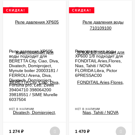
СКИДКА!
СКИДКА!
Реле давления XP605
Реле давления воды
воды подходит для
XP600 1/8 подходит для
BERETTA City, Ciao, Diva,
FONDITAIL Aries,Flores,
Divatech, Domiproject,
Nias, Tahiti / NOVA
Mynute boiler 20003181 /
FLORIDA Libra, Pictor
FERROLI Arena, Diva,
6PRESSAC00
Divatech, Domiproject,
Fortuna pro, Leb, Zews
39404710 398064200
39818551 / SIME Murelle
6037504
НЕТ В НАЛИЧИИ
НЕТ В НАЛИЧИИ
1 274
₽
1 470
₽