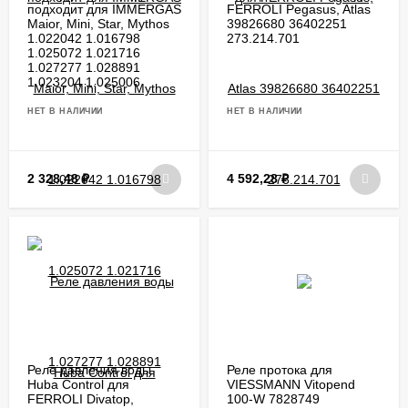
подходит для IMMERGAS
FERROLI Pegasus, Atlas
Maior, Mini, Star, Mythos
39826680 36402251
1.022042 1.016798
273.214.701
1.025072 1.021716
1.027277 1.028891
1.023204 1.025006
НЕТ В НАЛИЧИИ
НЕТ В НАЛИЧИИ
2 328,48
₽
4 592,28
₽
Реле давления воды
Реле протока для
Huba Control для
VIESSMANN Vitopend
FERROLI Divatop,
100-W 7828749