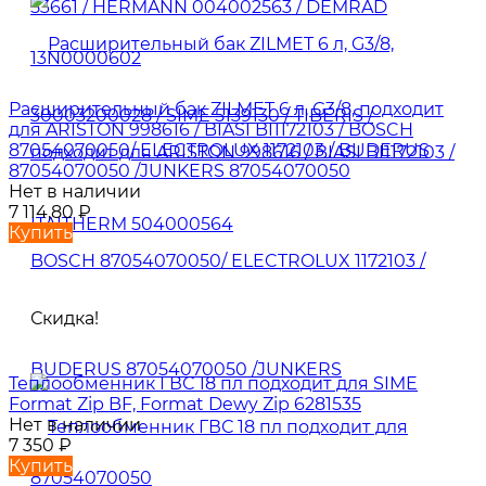
Расширительный бак ZILMET 6 л, G3/8, подходит
для ARISTON 998616 / BIASI BI1172103 / BOSCH
87054070050/ ELECTROLUX 1172103 / BUDERUS
87054070050 /JUNKERS 87054070050
Нет в наличии
7 114,80
₽
Купить
Скидка!
Теплообменник ГВС 18 пл подходит для SIME
Format Zip BF, Format Dewy Zip 6281535
Нет в наличии
7 350
₽
Купить