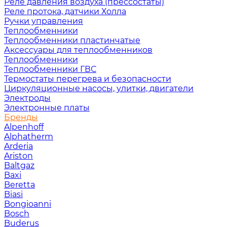
Реле давления воздуха (прессостаты)
Реле протока, датчики Холла
Ручки управления
Теплообменники
Теплообменники пластинчатые
Аксессуары для теплообменников
Теплообменники
Теплообменники ГВС
Термостаты перегрева и безопасности
Циркуляционные насосы, улитки, двигатели
Электроды
Электронные платы
Бренды
Alpenhoff
Alphatherm
Arderia
Ariston
Baltgaz
Baxi
Beretta
Biasi
Bongioanni
Bosch
Buderus