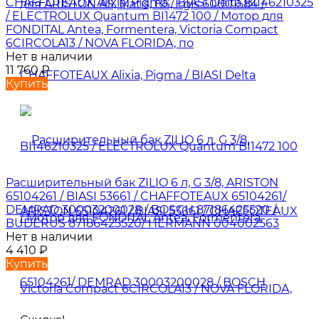
CHAFFOTEAUX Alixia, Pigma / BIASI Delta BI146210325
/ ELECTROLUX Quantum BI1472 100 / Мотор для
FONDITAL Antea, Formentera, Victoria Compact
6CIRCOLA13 / NOVA FLORIDA, по
Нет в наличии
11 760
₽
Купить
Расширительный бак ZILIO 6 л, G 3/8, ARISTON
65104261 / BIASI 53661 / CHAFFOTEAUX 65104261/
DEMRAD 30003200028 / BOSCH 87186425520 /
BUDERUS 87186425520/ HERMANN 004002563
Нет в наличии
4 410
₽
Купить