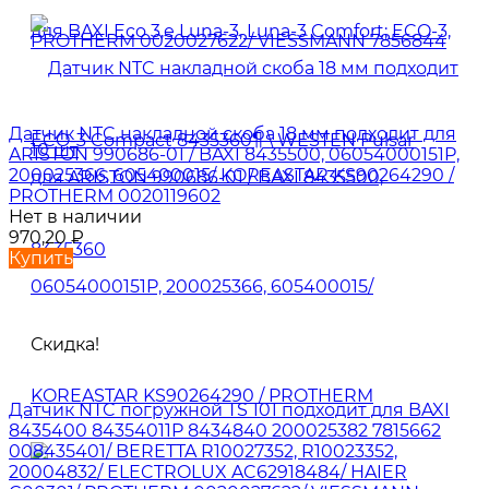
Датчик NTC накладной скоба 18 мм подходит для
ARISTON 990686-01 / BAXI 8435500, 06054000151P,
200025366, 605400015/ KOREASTAR KS90264290 /
PROTHERM 0020119602
Нет в наличии
970,20
₽
Купить
Скидка!
Датчик NTC погружной TS 101 подходит для BAXI
8435400 84354011P 8434840 200025382 7815662
008435401/ BERETTA R10027352, R10023352,
20004832/ ELECTROLUX AC62918484/ HAIER