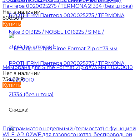
3.013125 / NOBEL 1.016225 / SIME / PROTHERM
Пантера 0020025275 / TERMONA 21334 (без штока)
Нет в наличии
808,50
₽
Купить
Мембрана для Sime Format Zip d=73 мм 40300010
Нет в наличии
754,60
₽
Купить
Скидка!
Программатор недельный (термостат) с функцией
Wi-Fi AR-02WF для газового котла, беспроводной