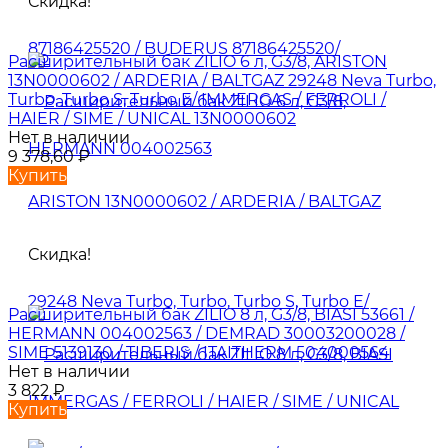
Скидка!
Расширительный бак ZILIO 6 л, G3/8, ARISTON
13N0000602 / ARDERIA / BALTGAZ 29248 Neva Turbo,
Turbo, Turbo S, Turbo E/ IMMERGAS / FERROLI /
HAIER / SIME / UNICAL 13N0000602
Нет в наличии
9 378,60
₽
Купить
Скидка!
Расширительный бак ZILIO 8 л, G3/8, BIASI 53661 /
HERMANN 004002563 / DEMRAD 30003200028 /
SIME 5139130 / TIBERIS / ITAITHERM 504000564
Нет в наличии
3 822
₽
Купить