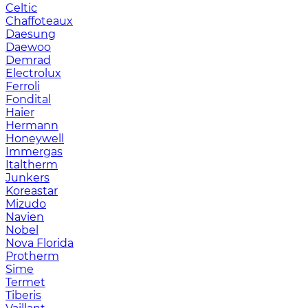
Celtic
Chaffoteaux
Daesung
Daewoo
Demrad
Electrolux
Ferroli
Fondital
Haier
Hermann
Honeywell
Immergas
Italtherm
Junkers
Koreastar
Mizudо
Navien
Nobel
Nova Florida
Protherm
Sime
Termet
Tiberis