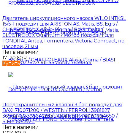
Двигатель циркуляционного насоса WILO INTKSL
15/5-1 подходит для ARISTON AS, Matis, BS, Egis /
CHAFFOTEAUX Alixia, Pigma / BIASI Delta /
ELECTROLUX Quantum / Мотор подходит для
FONDITAL Antea, Formentera, Victoria Compact, по
часовой, 21 мм
Нет в наличии
17 120,60
₽
Купить
Предохранительный клапан 3 бар подходит для
BAXI 710071200 / WESTEN / FERROLI 3981827
36902760 39864220 / PROTHERM 0020094650 /
SIME 6040211
Нет в наличии
1 724,80
₽