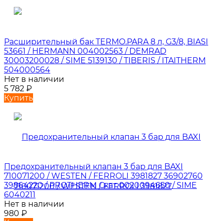
Расширительный бак TERMO.PARA 8 л, G3/8, BIASI
53661 / HERMANN 004002563 / DEMRAD
30003200028 / SIME 5139130 / TIBERIS / ITAITHERM
504000564
Нет в наличии
5 782
₽
Купить
Предохранительный клапан 3 бар для BAXI
710071200 / WESTEN / FERROLI 3981827 36902760
39864220 / PROTHERM Скат 0020094650 / SIME
6040211
Нет в наличии
980
₽