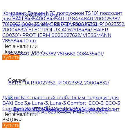
Комплект Датчик NTC погружной TS 101 подходит
для BAXI 8435400 84354011P 8434840 200025382
7815662 008435401/ BERETTA R10027352, R10023352,
20004832/ ELECTROLUX AC62918484/ HAIER
C00301/ PROTHERM 0020027622/ VIESSMANN
7856844 10 шт
Нет в наличии
Цена по запросу
Купить
Скидка!
Датчик NTC навесной скоба 14 мм подходит для
BAXI Eco 3,е Luna-3, Luna-3 Comfort; ECO-3, ECO-3
Compact 8435360¶ \ WESTEN Pulsar 8435360
Нет в наличии
830,06
₽
Купить