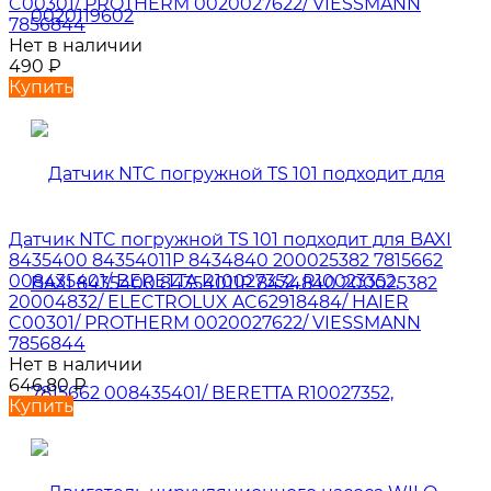
C00301/ PROTHERM 0020027622/ VIESSMANN
7856844
Нет в наличии
490
₽
Купить
Датчик NTC погружной TS 101 подходит для BAXI
8435400 84354011P 8434840 200025382 7815662
008435401/ BERETTA R10027352, R10023352,
20004832/ ELECTROLUX AC62918484/ HAIER
C00301/ PROTHERM 0020027622/ VIESSMANN
7856844
Нет в наличии
646,80
₽
Купить