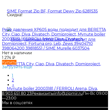
Скидка!
Реле давления XP605 воды подходит для BERETTA
City, Ciao, Diva, Divatech, Domiproject, Mynute boiler
20003181 / FERROLI Arena, Diva, Divatech,
Domiproject, Fortuna pro, Leb, Zews 39404710
398064200 39818551 / SIME Murelle 6037504
Нет в наличии
1 274
₽
Купить
Загрузить еще
1
2
→
8 903 651 80 23
Реквизиты
info@zipmir.ru
Пн-Вс 09:00
—23:00
Мы в соц.сетях