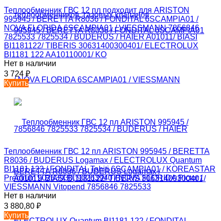
Теплообменник ГВС 12 пл подходит для ARISTON
995945 / BERETTA R8036 / FONDITAL 6SCAMPIA01 /
NOVA FLORIDA 6SCAMPIA01 / VIESSMANN 7856846
7825533 7825534 / BUDERUS / HAIER A01011/ BIASI
BI1181122/ TIBERIS 30631400300401/ ELECTROLUX
BI1181 122 AA10110001/ KO
Нет в наличии
3 724
₽
Купить
Теплообменник ГВС 12 пл ARISTON 995945 / BERETTA
R8036 / BUDERUS Logamax / ELECTROLUX Quantum
BI1181 122 / FONDITAL Tahiti 6SCAMPIA01 / KOREASTAR
Premium 90263930, 90263940 / NOVA FLORIDA Pictor /
VIESSMANN Vitopend 7856846 7825533
Нет в наличии
3 880,80
₽
Купить