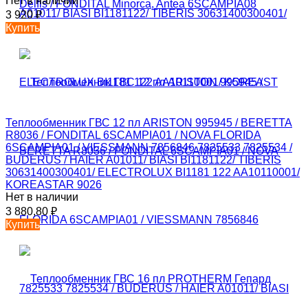
Нет в наличии
3 920
₽
Купить
Теплообменник ГВС 12 пл ARISTON 995945 / BERETTA
R8036 / FONDITAL 6SCAMPIA01 / NOVA FLORIDA
6SCAMPIA01 / VIESSMANN 7856846 7825533 7825534 /
BUDERUS / HAIER A01011/ BIASI BI1181122/ TIBERIS
30631400300401/ ELECTROLUX BI1181 122 AA10110001/
KOREASTAR 9026
Нет в наличии
3 880,80
₽
Купить