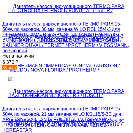
Двигатель насоса циркуляционного TERMO.PARA 15-
50W, по часовой. 30 мм, замена WILO RSL 15/4-3 для
HERMANN / IMMERGAS / UNICAL / ARISTON / BAXI /
BONGIOANNI / JUNKERS / BOSCH / MICROSYSTEM /
SAUNIER DUVAL / TERMET / PROTHERM / VIESSMANN,
по часовой
Нет в наличии
6 370
₽
Купить
Двигатель насоса циркуляционного TERMO.PARA 15-
50W, по часовой, 21 мм замена WILO KSL15/5-3C для
ARISTON / VAILLANT / FONDITAL / VIESSMANN /
PROTHERM / FERROLI / NOVA FLORIDA / NEVA LUX /
KOREASTAR