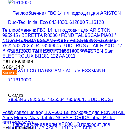
Теплообменник ГВС 14 пл подходит для ARISTON
995945 / BERETTA R8036 / FONDITAL 6SCAMPIA01 /
NOVA FLORIDA 6SCAMPIA01 / VIESSMANN 7856846
7825533 7825534 7856964 / BUDERUS / HAIER A01011/
BIASI BI1181122/ TIBERIS 30631400300401/
ELECTROLUX BI1181 122 AA1011
Нет в наличии
6 064,24
₽
Купить
Скидка!
Реле давления воды XP600 1/8 подходит для FONDITAIL
Aries,Flores, Nias, Tahiti / NOVA FLORIDA Libra, Pictor
6PRESSAC00
Нет в наличии