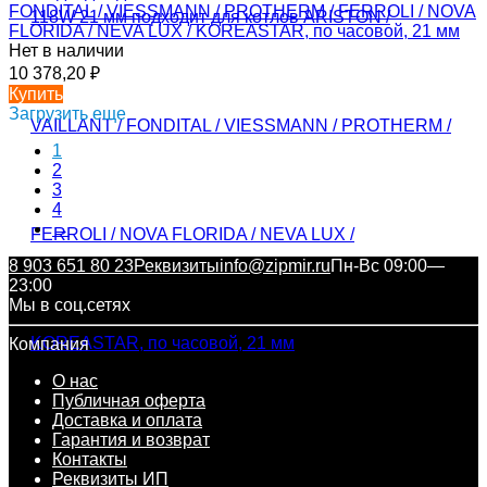
FONDITAL / VIESSMANN / PROTHERM / FERROLI / NOVA
FLORIDA / NEVA LUX / KOREASTAR, по часовой, 21 мм
Нет в наличии
10 378,20
₽
Купить
Загрузить еще
1
2
3
4
→
8 903 651 80 23
Реквизиты
info@zipmir.ru
Пн-Вс 09:00—
23:00
Мы в соц.сетях
Компания
О нас
Публичная оферта
Доставка и оплата
Гарантия и возврат
Контакты
Реквизиты ИП