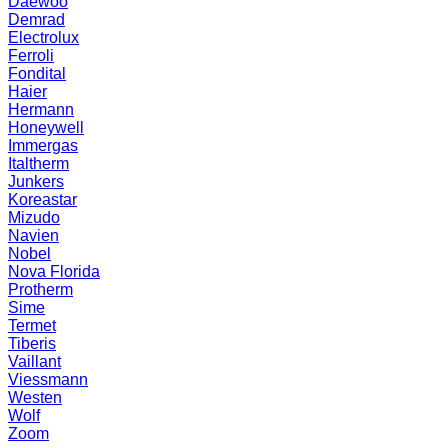
Daewoo
Demrad
Electrolux
Ferroli
Fondital
Haier
Hermann
Honeywell
Immergas
Italtherm
Junkers
Koreastar
Mizudо
Navien
Nobel
Nova Florida
Protherm
Sime
Termet
Tiberis
Vaillant
Viessmann
Westen
Wolf
Zoom