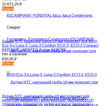
10 672,20
₽
Купить
Скидка!
Датчик NTC навесной скоба 14 мм подходит для BAXI
Eco 3,е Luna-3, Luna-3 Comfort; ECO-3, ECO-3 Compact
8435360¶ \ WESTEN Pulsar 8435360
Нет в наличии
830,06
₽
Купить
Датчик NTC накладной скоба 18 мм подходит для
ARISTON 990686-01 / BAXI 8435500, 06054000151P,
200025366, 605400015/ KOREASTAR KS90264290 /