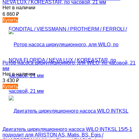
NEVA LUX / KOREASTAR, по часовой, 21 мм
Нет в наличии
6 860
₽
Купить
Ротор насоса циркуляционного, для WILO, по часовой, 21
мм
Нет в наличии
3 430
₽
Купить
Двигатель циркуляционного насоса WILO INTKSL 15/5-1
подходит для ARISTON AS, Matis, BS, Egis /