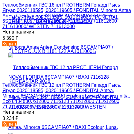
Теплообменник ГВС 16 пл PROTHERM Гепард Рысь
Ягуар 0020118595, 0020119605 / FONDITAL Minocra Antea
Antea Condensing 6SCAMPIA07 / NOVA FLORIDA
6SCAMPIA07 / BAXI 7116128 711612800 711612600
711613000/ WESTEN 711613000
Нет в наличии
5 390
₽
Купить
Теплообменник ГВС 12 пл PROTHERM Гепард Рысь,
Ягуар 0020118595, 0020119605 / FONDITAL Antea,
Minorca 6SCAMPIA07 / BAXI Ecofour, Luna, Duo-Tec, Initia,
Eco 8434830, 612800 7116128 711612800 711612600
711613000 / WESTEN Star 711613000
Нет в наличии
3 234
₽
Купить