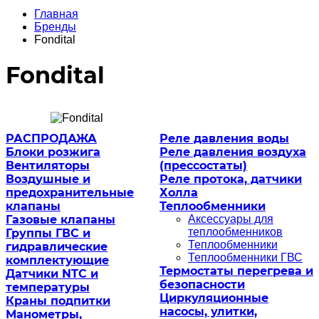
Главная
Бренды
Fondital
Fondital
РАСПРОДАЖА
Реле давления воды
Блоки розжига
Реле давления воздуха
Вентиляторы
(прессостаты)
Воздушные и
Реле протока, датчики
предохранительные
Холла
клапаны
Теплообменники
Газовые клапаны
Аксессуары для
теплообменников
Группы ГВС и
Теплообменники
гидравлические
Теплообменники ГВС
комплектующие
Термостаты перегрева и
Датчики NTC и
безопасности
температуры
Циркуляционные
Краны подпитки
насосы, улитки,
Манометры,