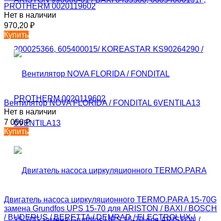
PROTHERM 0020119602
Нет в наличии
970,20
₽
Купить
Вентилятор NOVA FLORIDA / FONDITAL 6VENTILA13
Нет в наличии
7 056
₽
Купить
Двигатель насоса циркуляционного TERMO.PARA 15-70G
замена Grundfos UPS 15-70 для ARISTON / BAXI / BOSCH
/ BUDERUS / BERETTA / DEMRAD / ELECTROLUX /