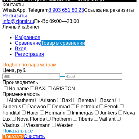
Контакты
WhatsApp, Telegram
8 903 651 80 23
Ссылка на реквизиты
Реквизиты
info@zipmir.ru
Пн-Вс 09:00—23:00
Личный кабинет
Избранное
Сравнение
Товар в сравнении
Вход
Регистрация
Подбор по параметрам
Цена, руб.
—
Производитель
No name
BAXI
ARISTON
Применяемость
Alphatherm
Ariston
Baxi
Beretta
Bosch
Buderus
Daewoo
Demrad
Electrolux
Ferroli
Fondital
Haier
Hermann
Immergas
Junkers
Neva
Lux
Nova Florida
Protherm
Tiberis
Vaillant
Viadrus
Viessmann
Westen
Показать все
Показать
Очистить