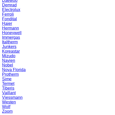
Daewoo
Demrad
Electrolux
Ferroli
Fondital
Haier
Hermann
Honeywell
Immergas
Italtherm
Junkers
Koreastar
Mizudо
Navien
Nobel
Nova Florida
Protherm
Sime
Termet
Tiberis
Vaillant
Viessmann
Westen
Wolf
Zoom