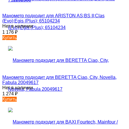
Манометр подходит для ARISTON AS;BS II;Clas
(Evo);Egis (Plus); 65104234
Нет в наличии
1 176
₽
Купить
Манометр подходит для BERETTA Ciao, City, Novella,
Fabula 20049617
Нет в наличии
1 274
₽
Купить