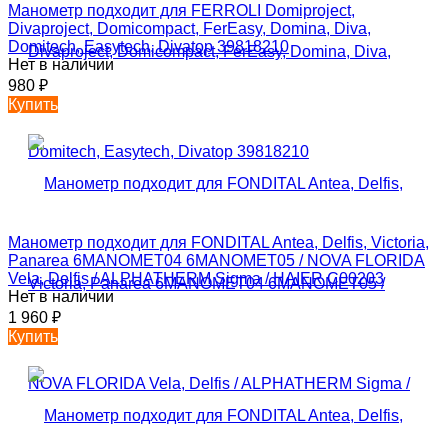
Манометр подходит для FERROLI Domiproject,
Divaproject, Domicompact, FerEasy, Domina, Diva,
Domitech, Easytech, Divatop 39818210
Нет в наличии
980
₽
Купить
Манометр подходит для FONDITAL Antea, Delfis, Victoria,
Panarea 6MANOMET04 6MANOMET05 / NOVA FLORIDA
Vela, Delfis / ALPHATHERM Sigma / HAIER C00203
Нет в наличии
1 960
₽
Купить