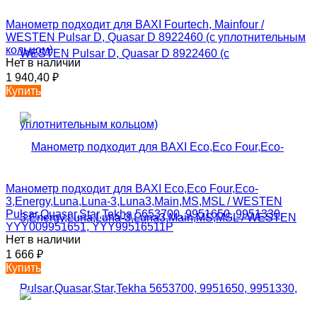
Манометр подходит для BAXI Fourtech, Mainfour /
WESTEN Pulsar D, Quasar D 8922460 (с уплотнительным
кольцом)
Нет в наличии
1 940,40
₽
Купить
Манометр подходит для BAXI Eco,Eco Four,Eco-
3,Energy,Luna,Luna-3,Luna3,Main,MS,MSL / WESTEN
Pulsar,Quasar,Star,Tekha 5653700, 9951650, 9951330,
YYY009951651, YYY99516511P
Нет в наличии
1 666
₽
Купить