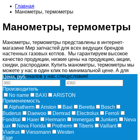
Главная
Манометры, термометры
Манометры, термометры
Манометры, термометры представлены в интернет-
магазине Мир запчастей для всех ведущих брендов
настенных газовых котлов. Мы гарантируем высокое
качество продукции, низкие цены на продукцию, акции,
скидки, распродажи. Купить манометры, термометры мы
можете у нас в один клик по минимальной цене. А для
профессионалов у нас спецусловия!
Цена, руб.
—
Производитель
No name
BAXI
ARISTON
Применяемость
Alphatherm
Ariston
Baxi
Beretta
Bosch
Buderus
Daewoo
Demrad
Electrolux
Ferroli
Fondital
Haier
Hermann
Immergas
Junkers
Neva
Lux
Nova Florida
Protherm
Tiberis
Vaillant
Viadrus
Viessmann
Westen
Еще