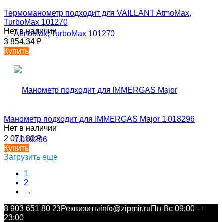
Термоманометр подходит для VAILLANT AtmoMax,
TurboMax 101270
Нет в наличии
3 854,34
₽
Купить
Манометр подходит для IMMERGAS Major 1.018296
Нет в наличии
2 071,80
₽
Купить
Загрузить еще
1
2
→
8 903 651 80 23
Реквизиты
info@zipmir.ru
Пн-Вс 09:00—
23:00